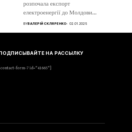
розпочала експорт
електроенергії до Молдови
для...
BY
ВАЛЕРІЙ СКЛЯРЕНКО
02.01.2025
ПОДПИСЫВАЙТЕ НА РАССЫЛКУ
[contact-form-7 id="41665"]