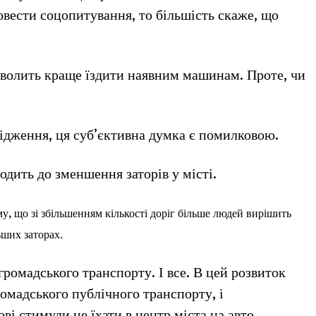
овести соцопитування, то більшість скаже, що
дозволить краще їздити наявним машинам. Проте, чи
лідження, ця суб’єктивна думка є помилковою.
одить до зменшення заторів у місті.
му, що зі збільшенням кількості доріг більше людей вирішить
ьших заторах.
громадського транспорту. І все. В цей розвиток
ромадського публічного транспорту, і
ві стимули не їхати в центр міста на авто.