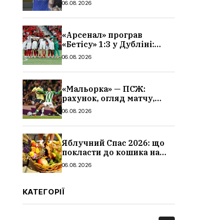
06.08.2026
«Арсенал» програв
«Бетісу» 1:3 у Дубліні:
огляд матчу та всі голи
06.08.2026
«Мальорка» — ПСЖ:
рахунок, огляд матчу,
голи та склад парижан
06.08.2026
Яблучний Спас 2026: що
покласти до кошика на
освячення, які фрукти,
06.08.2026
традиції
КАТЕГОРІЇ