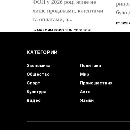
ФОП у 2026 році живе не
ринок
лише продажами, клієнтами
було 
та оплатами, а...
BY
ЛЮБА
BY
МАКСИМ КОРОЛЕВ
28.01.2026
КАТЕГОРИИ
Экономика
Политика
Общество
Мир
Спорт
Происшествия
Культура
Авто
Видео
Языки