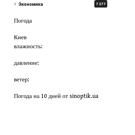
Экономика
7 277
Погода
Киев
влажность:
давление:
ветер:
Погода на 10 дней от
sinoptik.ua