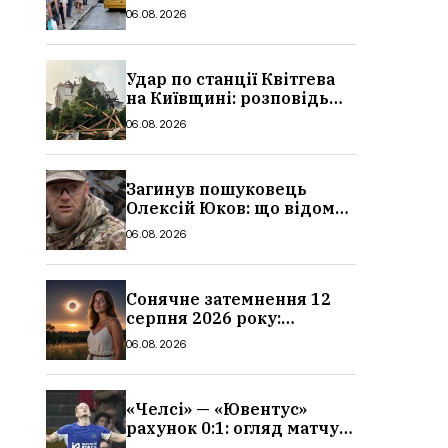
в Україні: де діє пільга,
06.08.2026
хто може скористатися
Удар по станції Квітгева
на Київщині: розповідь
очевидців, як вісім людей
06.08.2026
загинули біля колій, що
сталося
Загинув пошуковець
Олексій Юков: що відомо
про його роботу, хто він
06.08.2026
такий, біографія
Сонячне затемнення 12
серпня 2026 року:
гороскоп, кому із знаків
06.08.2026
зодіаку принесе успіх
«Челсі» — «Ювентус»
рахунок 0:1: огляд матчу
та вихід Мудрика