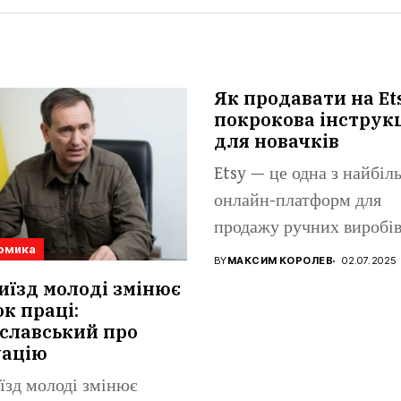
Як продавати на Et
покрокова інструк
для новачків
Etsy — це одна з найбі
онлайн-платформ для
продажу ручних виробів
омика
вінтажних...
BY
МАКСИМ КОРОЛЕВ
02.07.2025
иїзд молоді змінює
к праці:
славський про
уацію
їзд молоді змінює