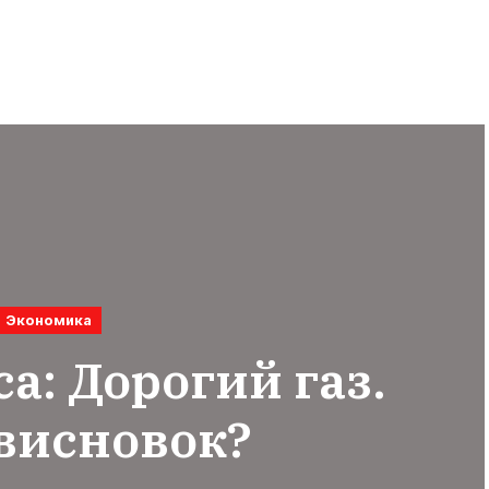
Экономика
а: Дорогий газ.
висновок?