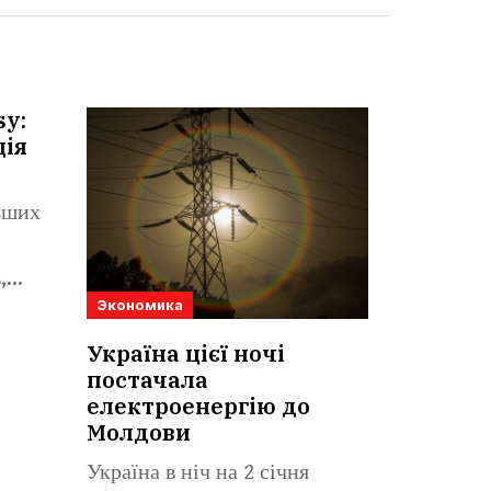
sy:
ція
льших
,
Экономика
Україна цієї ночі
постачала
електроенергію до
Молдови
Україна в ніч на 2 січня