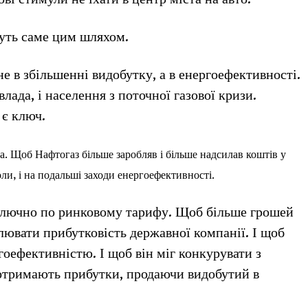
ідуть саме цим шляхом.
не в збільшенні видобутку, а в енергоефективності.
лада, і населення з поточної газової кризи.
 є ключ.
а. Щоб Нафтогаз більше заробляв і більше надсилав коштів у
оли, і на подальші заходи енергоефективності.
иключно по ринковому тарифу. Щоб більше грошей
лювати прибутковість державної компанії. І щоб
оефективністю. І щоб він міг конкурувати з
 отримають прибутки, продаючи видобутий в