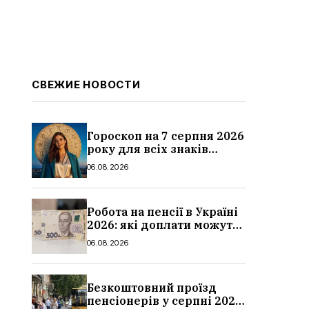
СВЕЖИЕ НОВОСТИ
Гороскоп на 7 серпня 2026
року для всіх знаків
зодіаку: кому пощастить у
06.08.2026
п’ятницю
Робота на пенсії в Україні
2026: які доплати можуть
скасувати, про що
06.08.2026
потрібно повідомити ПФУ
Безкоштовний проїзд
пенсіонерів у серпні 2026