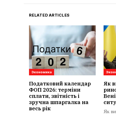
RELATED ARTICLES
Экономика
Экон
Податковий календар
Як в
ФОП 2026: терміни
рино
сплати, звітність і
Вені
зручна шпаргалка на
сит
весь рік
Як ви