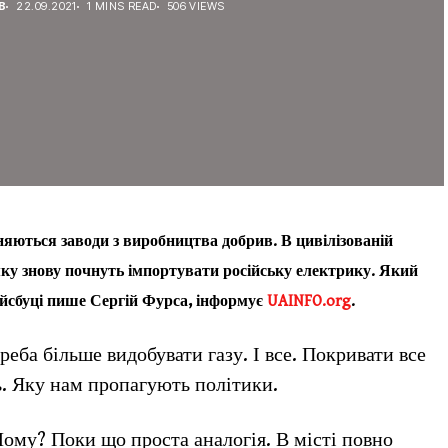
В
22.09.2021
1 MINS READ
506 VIEWS
иняються заводи з виробництва добрив. В цивілізованій
мку знову почнуть імпортувати російську електрику. Який
Фейсбуці пише Сергій Фурса, інформує
UAINFO.org
.
еба більше видобувати газу. І все. Покривати все
ь. Яку нам пропагують політики.
Чому? Поки що проста аналогія. В місті повно