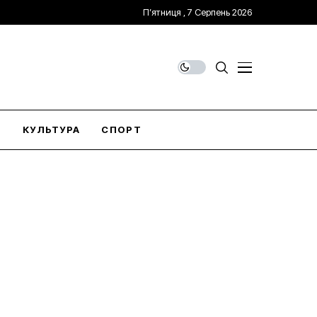
П’ятниця , 7 Серпень 2026
О
КУЛЬТУРА
СПОРТ