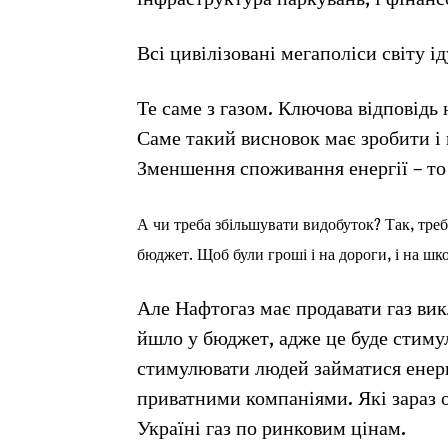
Всі цивілізовані мегаполіси світу 
Те саме з газом. Ключова відповідь 
Саме такий висновок має зробити і в
Зменшення споживання енергії – то
А чи треба збільшувати видобуток? Так, треб
бюджет. Щоб були гроші і на дороги, і на шк
Але Нафтогаз має продавати газ в
йшло у бюджет, адже це буде стиму
стимулювати людей займатися енерг
приватними компаніями. Які зараз
Україні газ по ринковим цінам.