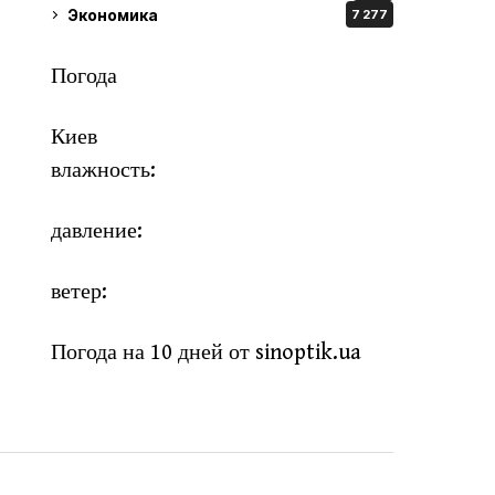
Экономика
7 277
Погода
Киев
влажность:
давление:
ветер:
Погода на 10 дней от
sinoptik.ua