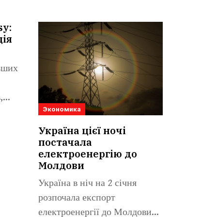
sy:
ція
льших
,
Экономика
Україна цієї ночі
постачала
електроенергію до
Молдови
Україна в ніч на 2 січня
розпочала експорт
електроенергії до Молдови