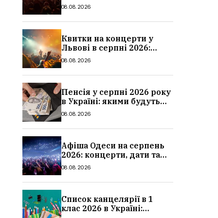
дати та ціни
08.08.2026
Квитки на концерти у
Львові в серпні 2026:
дати, ціни та локації
08.08.2026
Пенсія у серпні 2026 року
в Україні: якими будуть
мінімальні та
08.08.2026
максимальні виплати,
суми
Афіша Одеси на серпень
2026: концерти, дати та
ціни квитків
08.08.2026
Список канцелярії в 1
клас 2026 в Україні:
повний чек-лист для