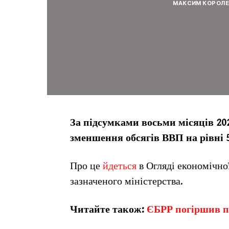
МАКСИМ КОРОЛ
За підсумками восьми місяців 20
зменшення обсягів ВВП на рівні 
Про це
йдеться
в Огляді економічної
зазначеного міністерства.
Читайте також:
ЄБРР погіршив п