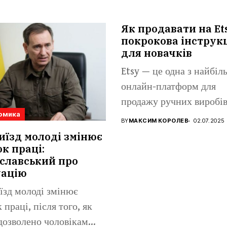
Як продавати на Et
покрокова інструк
для новачків
Etsy — це одна з найбі
онлайн-платформ для
продажу ручних виробів
омика
вінтажних...
BY
МАКСИМ КОРОЛЕВ
02.07.2025
иїзд молоді змінює
к праці:
славський про
уацію
їзд молоді змінює
 праці, після того, як
дозволено чоловікам...