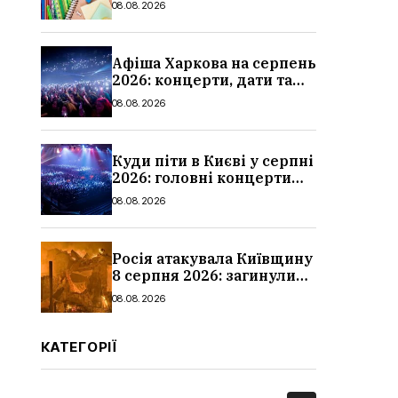
08.08.2026
школи
Афіша Харкова на серпень
2026: концерти, дати та
ціни квитків
08.08.2026
Куди піти в Києві у серпні
2026: головні концерти
місяця, дати, артисти та
08.08.2026
ціни
Росія атакувала Київщину
8 серпня 2026: загинули
троє людей, серед них
08.08.2026
дитина, наслідки
КАТЕГОРІЇ