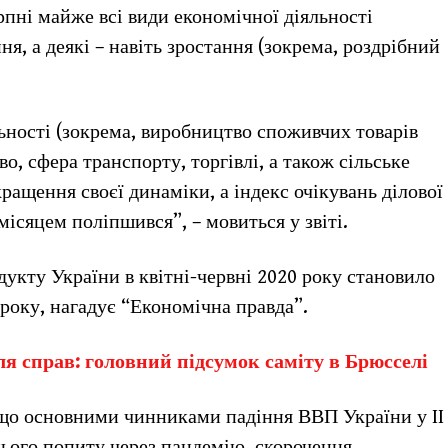
пні майже всі види економічної діяльності
я, а деякі – навіть зростання (зокрема, роздрібний
ьності (зокрема, виробництво споживчих товарів
о, сфера транспорту, торгівлі, а також сільське
ащення своєї динаміки, а індекс очікувань ділової
місяцем поліпшився”, – мовиться у звіті.
укту України в квітні-червні 2020 року становило
 року, нагадує “Економічна правда”.
ля справ: головний підсумок саміту в Брюсселі
що основними чинниками падіння ВВП України у II
нього попиту через пандемію, скорочення