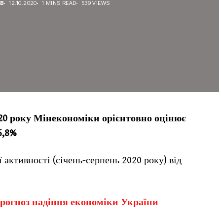
ЕВ
12.10.2020
1 MINS READ
539 VIEWS
20 року Мінекономіки орієнтовно оцінює
5,8%
 активності (січень-серпень 2020 року) від
рогноз падіння економіки України