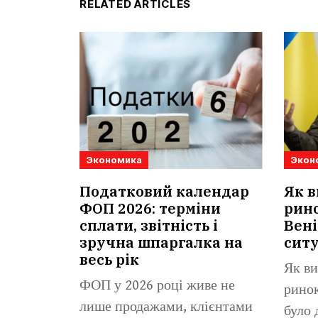
RELATED ARTICLES
Экономика
Экон
Податковий календар
Як в
ФОП 2026: терміни
рино
сплати, звітність і
Вені
зручна шпаргалка на
сит
весь рік
Як ви
ФОП у 2026 році живе не
ринок
лише продажами, клієнтами
було 