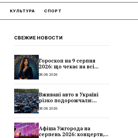
О
КУЛЬТУРА
СПОРТ
СВЕЖИЕ НОВОСТИ
Гороскоп на 9 серпня
2026: що чекає на всі
знаки зодіаку
08.08.2026
Вживані авто в Україні
різко подорожчали:
причини, які машини
08.08.2026
додали найбільше в ціні
Афіша Ужгорода на
серпень 2026: концерти,