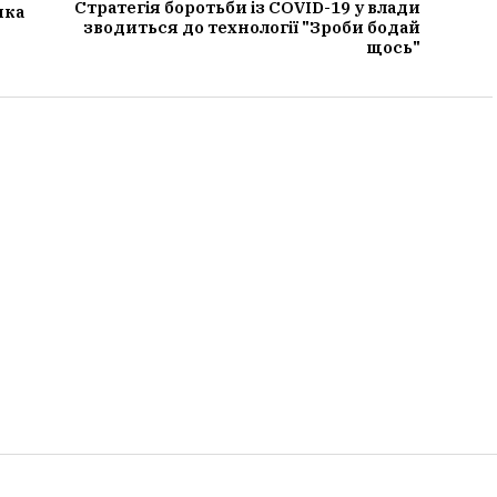
Стратегія боротьби із COVID-19 у влади
нка
зводиться до технології "Зроби бодай
щось"