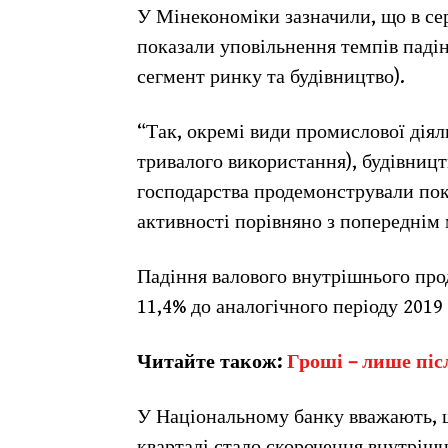
У Мінекономіки зазначили, що в сер
показали уповільнення темпів падінн
сегмент ринку та будівництво).
“Так, окремі види промислової діял
тривалого використання), будівництв
господарства продемонстрували покр
активності порівняно з попереднім 
Падіння валового внутрішнього прод
11,4% до аналогічного періоду 2019
Читайте також:
Гроші – лише піс
У Національному банку вважають, 
кварталі стало скорочення внутріш