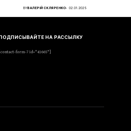
для...
BY
ВАЛЕРІЙ СКЛЯРЕНКО
02.01.2025
ПОДПИСЫВАЙТЕ НА РАССЫЛКУ
[contact-form-7 id="41665"]