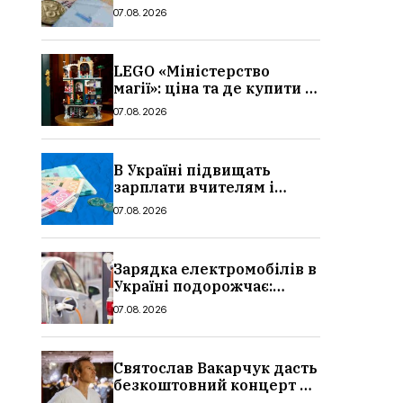
потрібно, умови, кому
07.08.2026
можуть відмовити
LEGO «Міністерство
магії»: ціна та де купити в
Україні
07.08.2026
В Україні підвищать
зарплати вчителям і
стипендії студентам з 1
07.08.2026
вересня 2026: умови,
суми, розмір
Зарядка електромобілів в
Україні подорожчає:
причина і нові ціни з
07.08.2026
серпня 2026
Святослав Вакарчук дасть
безкоштовний концерт у
Львові: дата і місце