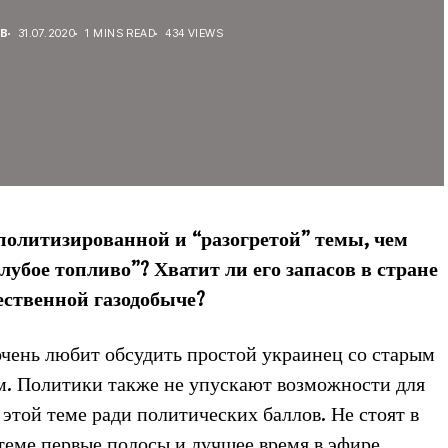
В
31.07.2020
1 MINS READ
434 VIEWS
аполитизированной и “разогретой” темы, чем
олубое топливо”? Хватит ли его запасов в стране
ественной газодобыче?
очень любит обсудить простой украинец со старым
. Политики также не упускают возможности для
этой теме ради политических баллов. Не стоят в
еме первые полосы и лучшее время в эфире.