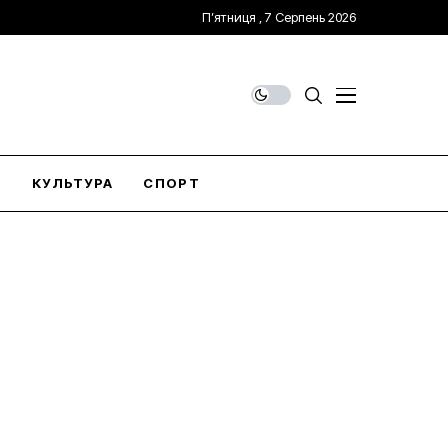
П’ятниця , 7 Серпень 2026
О
КУЛЬТУРА
СПОРТ