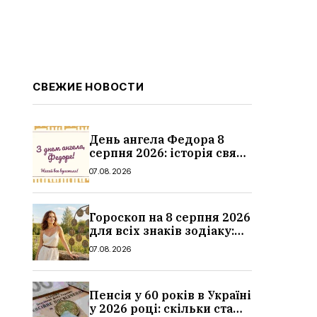
СВЕЖИЕ НОВОСТИ
День ангела Федора 8
серпня 2026: історія свята,
значення імені,
07.08.2026
привітання у віршах і
прозі
Гороскоп на 8 серпня 2026
для всіх знаків зодіаку:
кохання, гроші та справи
07.08.2026
Пенсія у 60 років в Україні
у 2026 році: скільки стажу