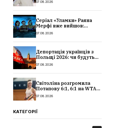
07.08.2026
Серіал «Уламки» Раяна
Мерфі вже вийшов:
сюжет, актори та всі
07.08.2026
деталі, де дивитися
Депортація українців з
Польщі 2026: чи будуть
висилати українських
07.08.2026
чоловіків
Світоліна розгромила
Потапову 6:1, 6:1 на WTA
1000 у Торонто
07.08.2026
КАТЕГОРІЇ