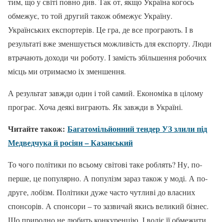
тим, що у світі повно див. Так от, якщо Україна когось
обмежує, то той другий також обмежує Україну.
Українських експортерів. Це гра, де все програють. І в
результаті вже зменшується можливість для експорту. Люди
втрачають доходи чи роботу. І замість збільшення робочих
місць ми отримаємо іх зменшення.
А результат завжди один і той самий. Економіка в цілому
програє. Хоча деякі виграють. Як завжди в Україні.
Читайте також:
Багатомільйонний тендер УЗ злили під
Медведчука й росіян – Казанський
То чого політики по всьому світові таке роблять? Ну, по-
перше, це популярно. А популізм зараз також у моді. А по-
друге, лобізм. Політики дуже часто чутливі до власних
спонсорів. А спонсори – то зазвичай якись великий бізнес.
Що природно не любить конкуренцію. І воліє її обмежити.