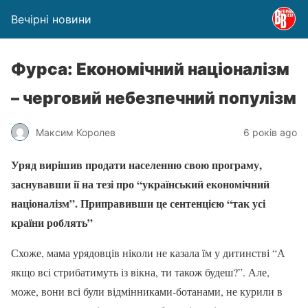
Вечірні новини
Фурса: Економічний націоналізм
– черговий небезпечний популізм
Максим Королев
6 років ago
Уряд вирішив продати населенню свою програму,
заснувавши ії на тезі про “український економічний
націоналізм”. Приправивши це сентенцією “так усі
країни роблять”
Схоже, мама урядовців ніколи не казала їм у дитинстві “А
якщо всі стрибатимуть із вікна, ти також будеш?”. Але,
може, вони всі були відмінниками-ботанами, не курили в