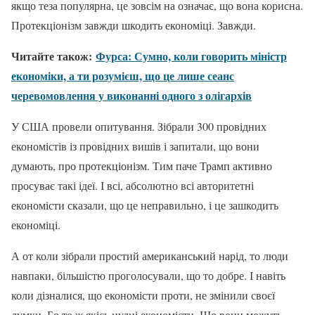
якщо теза популярна, це зовсім на означає, що вона корисна.
Протекціонізм завжди шкодить економіці. Завжди.
Читайте також:
Фурса: Сумно, коли говорить міністр
економіки, а ти розумієш, що це лише сеанс
черевомовлення у виконанні одного з олігархів
У США провели опитування. Зібрали 300 провідних
економістів із провідних вишів і запитали, що вони
думають, про протекціонізм. Тим паче Трамп активно
просуває такі ідеї. І всі, абсолютно всі авторитетні
економісти сказали, що це неправильно, і це зашкодить
економіці.
А от коли зібрали простий американський нарід, то люди
навпаки, більшістю проголосували, що то добре. І навіть
коли дізналися, що економісти проти, не змінили своєї
думки. Бо то ж якісь нудні економісти. Що вони можуть