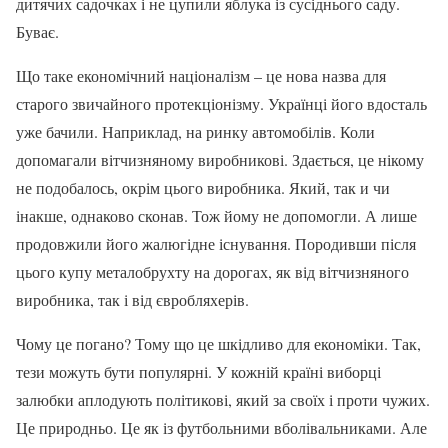
дитячих садочках і не цупили яблука із сусіднього саду.
Буває.
Що таке економічний націоналізм – це нова назва для
старого звичайного протекціонізму. Українці його вдосталь
уже бачили. Наприклад, на ринку автомобілів. Коли
допомагали вітчизняному виробникові. Здається, це нікому
не подобалось, окрім цього виробника. Який, так и чи
інакше, однаково сконав. Тож йому не допомогли. А лише
продовжили його жалюгідне існування. Породивши після
цього купу металобрухту на дорогах, як від вітчизняного
виробника, так і від євробляхерів.
Чому це погано? Тому що це шкідливо для економіки. Так,
тези можуть бути популярні. У кожній країні виборці
залюбки аплодують політикові, який за своїх і проти чужих.
Це природньо. Це як із футбольними вболівальниками. Але