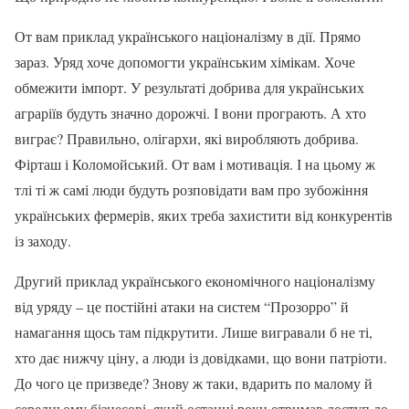
От вам приклад українського націоналізму в дії. Прямо
зараз. Уряд хоче допомогти українським хімікам. Хоче
обмежити імпорт. У результаті добрива для українських
аграріїв будуть значно дорожчі. І вони програють. А хто
виграє? Правильно, олігархи, які виробляють добрива.
Фірташ і Коломойський. От вам і мотивація. І на цьому ж
тлі ті ж самі люди будуть розповідати вам про зубожіння
українських фермерів, яких треба захистити від конкурентів
із заходу.
Другий приклад українського економічного націоналізму
від уряду – це постійні атаки на систем “Прозорро” й
намагання щось там підкрутити. Лише вигравали б не ті,
хто дає нижчу ціну, а люди із довідками, що вони патріоти.
До чого це призведе? Знову ж таки, вдарить по малому й
середньому бізнесові, який останні роки отримав доступ до