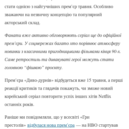
стати однією з найгучніших прем’єр травня. Особливо
зважаючи на незвичну концепцію та популярний
акторський склад.
Фанати вже активно обговорюють серіал ще до офіційної
прем’єри. У соцмережах багато хто порівнює атмосферу
новинки з класичними пригодницькими фільмами кінця 90-х.
Саме ретростиль та дивакуваті герої можуть стати
головною “фішкою” проєкту.
Прем’єра «Диво-дурнів» відбудеться вже 15 травня, а перші
реакції критиків та глядачів покажуть, чи зможе новий
корейський серіал повторити успіх інших хітів Netflix
останніх років.
Раніше ми повідомляли, що у всесвіті «Гри
престолів»
відбулася нова прем’єра
— на HBO стартував