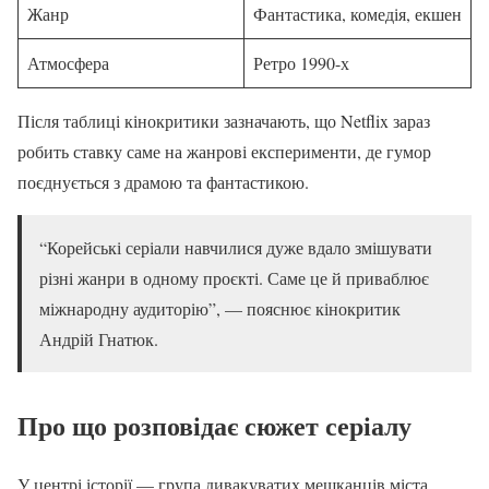
Жанр
Фантастика, комедія, екшен
Атмосфера
Ретро 1990-х
Після таблиці кінокритики зазначають, що Netflix зараз
робить ставку саме на жанрові експерименти, де гумор
поєднується з драмою та фантастикою.
“Корейські серіали навчилися дуже вдало змішувати
різні жанри в одному проєкті. Саме це й приваблює
міжнародну аудиторію”, — пояснює кінокритик
Андрій Гнатюк.
Про що розповідає сюжет серіалу
У центрі історії — група дивакуватих мешканців міста