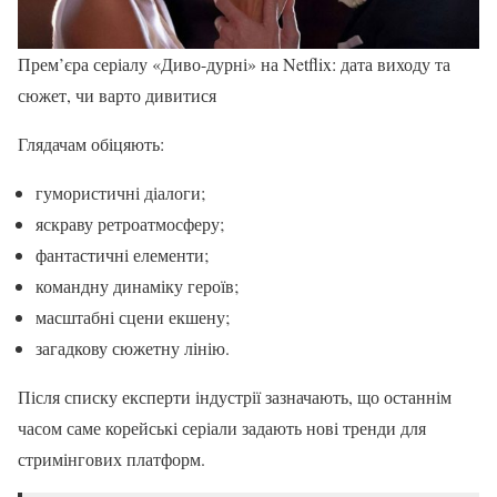
Прем’єра серіалу «Диво-дурні» на Netflix: дата виходу та
сюжет, чи варто дивитися
Глядачам обіцяють:
гумористичні діалоги;
яскраву ретроатмосферу;
фантастичні елементи;
командну динаміку героїв;
масштабні сцени екшену;
загадкову сюжетну лінію.
Після списку експерти індустрії зазначають, що останнім
часом саме корейські серіали задають нові тренди для
стримінгових платформ.