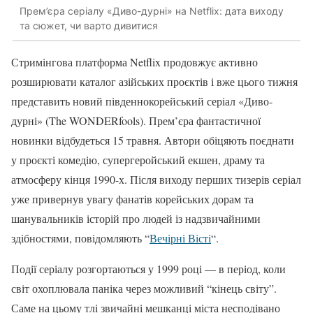
Прем’єра серіалу «Диво-дурні» на Netflix: дата виходу
та сюжет, чи варто дивитися
Стримінгова платформа Netflix продовжує активно
розширювати каталог азійських проєктів і вже цього тижня
представить новий південнокорейський серіал «Диво-
дурні» (The WONDERfools). Прем’єра фантастичної
новинки відбудеться 15 травня. Автори обіцяють поєднати
у проєкті комедію, супергеройський екшен, драму та
атмосферу кінця 1990-х. Після виходу перших тизерів серіал
уже привернув увагу фанатів корейських дорам та
шанувальників історій про людей із надзвичайними
здібностями, повідомляють “
Вечірні Вісті
“.
Події серіалу розгортаються у 1999 році — в період, коли
світ охоплювала паніка через можливий “кінець світу”.
Саме на цьому тлі звичайні мешканці міста несподівано