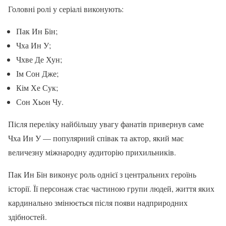
Головні ролі у серіалі виконують:
Пак Ин Бін;
Чха Ин У;
Чхве Де Хун;
Ім Сон Дже;
Кім Хе Сук;
Сон Хьон Чу.
Після переліку найбільшу увагу фанатів привернув саме
Чха Ин У — популярний співак та актор, який має
величезну міжнародну аудиторію прихильників.
Пак Ин Бін виконує роль однієї з центральних героїнь
історії. Її персонаж стає частиною групи людей, життя яких
кардинально змінюється після появи надприродних
здібностей.