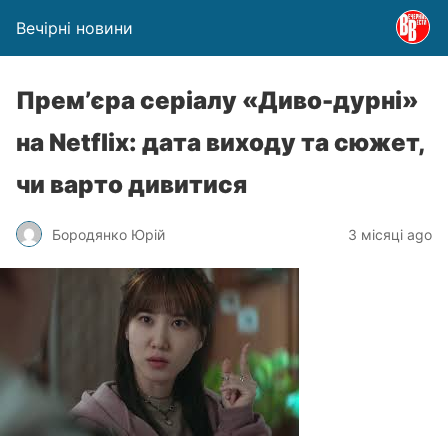
Вечірні новини
Прем’єра серіалу «Диво-дурні»
на Netflix: дата виходу та сюжет,
чи варто дивитися
Бородянко Юрій
3 місяці ago