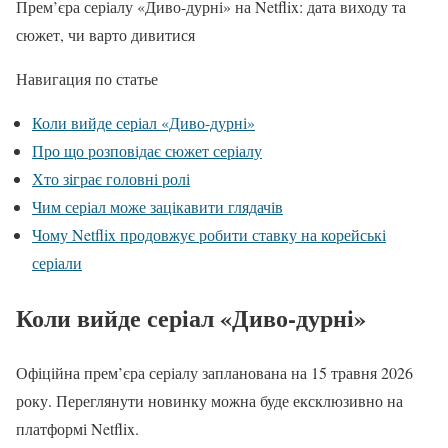
Прем’єра серіалу «Диво-дурні» на Netflix: дата виходу та
сюжет, чи варто дивитися
Навигация по статье
Коли вийде серіал «Диво-дурні»
Про що розповідає сюжет серіалу
Хто зіграє головні ролі
Чим серіал може зацікавити глядачів
Чому Netflix продовжує робити ставку на корейські
серіали
Коли вийде серіал «Диво-дурні»
Офіційна прем’єра серіалу запланована на 15 травня 2026
року. Переглянути новинку можна буде ексклюзивно на
платформі Netflix.