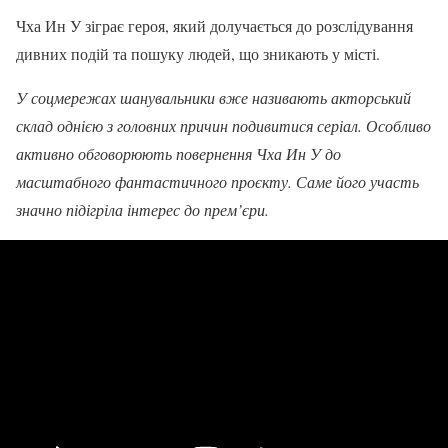
Чха Ин У зіграє героя, який долучається до розслідування
дивних подій та пошуку людей, що зникають у місті.
У соцмережах шанувальники вже називають акторський
склад однією з головних причин подивитися серіал. Особливо
активно обговорюють повернення Чха Ин У до
масштабного фантастичного проєкту. Саме його участь
значно підігріла інтерес до прем’єри.