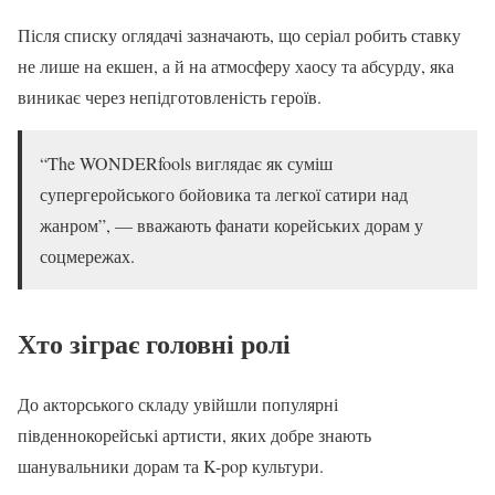
Після списку оглядачі зазначають, що серіал робить ставку
не лише на екшен, а й на атмосферу хаосу та абсурду, яка
виникає через непідготовленість героїв.
“The WONDERfools виглядає як суміш
супергеройського бойовика та легкої сатири над
жанром”, — вважають фанати корейських дорам у
соцмережах.
Хто зіграє головні ролі
До акторського складу увійшли популярні
південнокорейські артисти, яких добре знають
шанувальники дорам та K-pop культури.