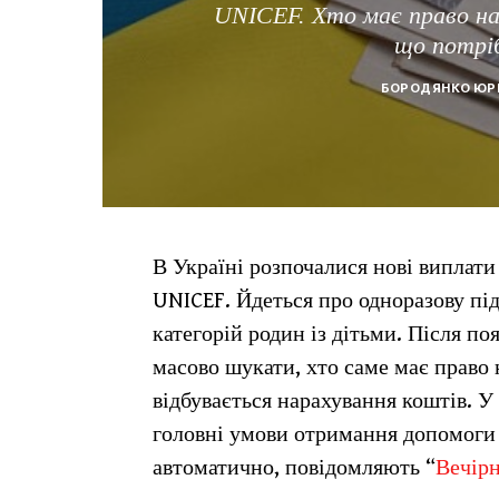
UNICEF. Хто має право на
що потрі
БОРОДЯНКО ЮР
В Україні розпочалися нові виплати
UNICEF. Йдеться про одноразову пі
категорій родин із дітьми. Після п
масово шукати, хто саме має право н
відбувається нарахування коштів. У
головні умови отримання допомоги 
автоматично, повідомляють “
Вечірн