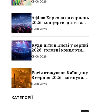
08.08.2026
школи
Афіша Харкова на серпень
2026: концерти, дати та
ціни квитків
08.08.2026
Куди піти в Києві у серпні
2026: головні концерти
місяця, дати, артисти та
08.08.2026
ціни
Росія атакувала Київщину
8 серпня 2026: загинули
троє людей, серед них
08.08.2026
дитина, наслідки
КАТЕГОРІЇ