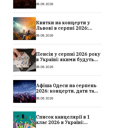
дати та ціни
08.08.2026
Квитки на концерти у
Львові в серпні 2026:
дати, ціни та локації
08.08.2026
Пенсія у серпні 2026 року
в Україні: якими будуть
мінімальні та
08.08.2026
максимальні виплати,
суми
Афіша Одеси на серпень
2026: концерти, дати та
ціни квитків
08.08.2026
Список канцелярії в 1
клас 2026 в Україні:
повний чек-лист для