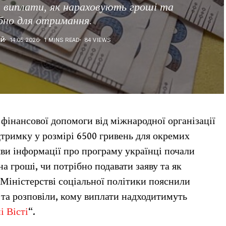
 виплати, як нараховують гроші та
бно для отримання.
ІЙ
14.05.2026
1 MINS READ
84 VIEWS
 фінансової допомоги від міжнародної організації
дтримку у розмірі 6500 гривень для окремих
ояви інформації про програму українці почали
а гроші, чи потрібно подавати заяву та як
 Міністерстві соціальної політики пояснили
та розповіли, кому виплати надходитимуть
і Вісті
“.