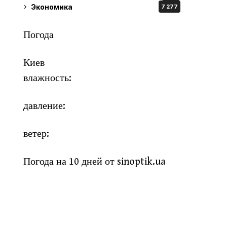
Экономика
7 277
Погода
Киев
влажность:
давление:
ветер:
Погода на 10 дней от
sinoptik.ua