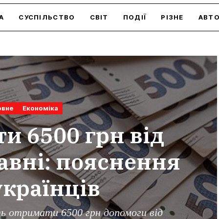
А
СУСПІЛЬСТВО
СВІТ
ПОДІЇ
РІЗНЕ
АВТ
овне
Економіка
и 6500 грн від
авні: пояснення
українців
ь отримати 6500 грн допомоги від