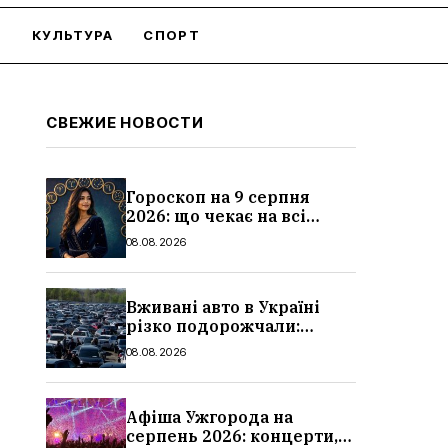
О
КУЛЬТУРА
СПОРТ
СВЕЖИЕ НОВОСТИ
Гороскоп на 9 серпня
2026: що чекає на всі
знаки зодіаку
08.08.2026
Вживані авто в Україні
різко подорожчали:
причини, які машини
08.08.2026
додали найбільше в ціні
Афіша Ужгорода на
серпень 2026: концерти,