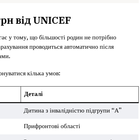
грн від UNICEF
ає у тому, що більшості родин не потрібно
арахування проводиться автоматично після
ами.
нуватися кілька умов:
Деталі
Дитина з інвалідністю підгрупи “А”
Прифронтові області