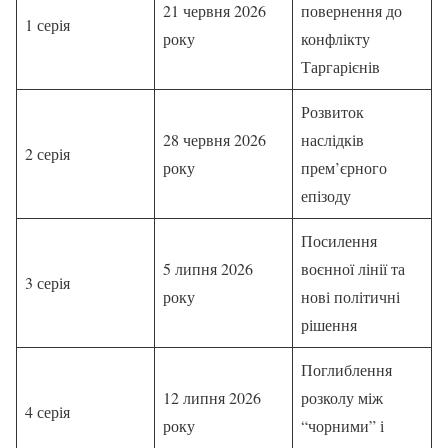
21 червня 2026
повернення до
1 серія
року
конфлікту
Таргарієнів
Розвиток
28 червня 2026
наслідків
2 серія
року
прем’єрного
епізоду
Посилення
5 липня 2026
воєнної лінії та
3 серія
року
нові політичні
рішення
Поглиблення
12 липня 2026
розколу між
4 серія
року
“чорними” і