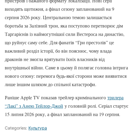
пристроїв і бажаного формату локалізації. Нові серії
виходять щотижня, а фінал сезону запланований на 9
серпня 2026 року. Центральною темою залишається
боротьба за Залізний трон, яка поступово перетворює дім
Таргарієнів із наймогутнішої сили Вестероса на династію,
що руйнує саму себе. Для фанатів “Гри престолів” це
важливий розділ історії, бо він пояснює, чому влада
драконів не змогла врятувати їхніх власників від
внутрішньої війни. Саме в цьому й полягає головна інтрига
нового сезону: перемога будь-якої сторони може виявитися
лише іншим шляхом до спільної катастрофи.
Раніше Apple TV показав трейлер кримінального
трилера
“Лакі” з Анею Тейлор-Джой
у головній ролі. Серіал стартує
15 липня 2026 року, а фінал запланований на 19 серпня.
Categories:
Культура