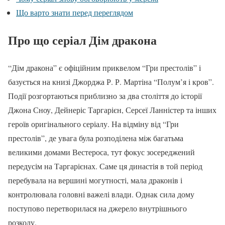
Що варто знати перед переглядом
Про що серіал Дім дракона
“Дім дракона” є офіційним приквелом “Гри престолів” і
базується на книзі Джорджа Р. Р. Мартіна “Полум’я і кров”.
Події розгортаються приблизно за два століття до історії
Джона Сноу, Дейнеріс Таргарієн, Серсеї Ланністер та інших
героїв оригінального серіалу. На відміну від “Гри
престолів”, де увага була розподілена між багатьма
великими домами Вестероса, тут фокус зосереджений
передусім на Таргарієнах. Саме ця династія в той період
перебувала на вершині могутності, мала драконів і
контролювала головні важелі влади. Однак сила дому
поступово перетворилася на джерело внутрішнього
розколу.