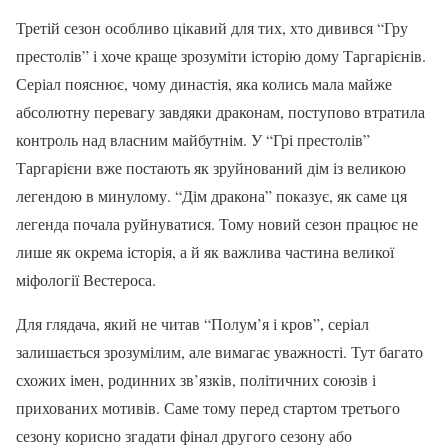
Третій сезон особливо цікавий для тих, хто дивився “Гру
престолів” і хоче краще зрозуміти історію дому Таргарієнів.
Серіал пояснює, чому династія, яка колись мала майже
абсолютну перевагу завдяки драконам, поступово втратила
контроль над власним майбутнім. У “Грі престолів”
Таргарієни вже постають як зруйнований дім із великою
легендою в минулому. “Дім дракона” показує, як саме ця
легенда почала руйнуватися. Тому новий сезон працює не
лише як окрема історія, а й як важлива частина великої
міфології Вестероса.
Для глядача, який не читав “Полум’я і кров”, серіал
залишається зрозумілим, але вимагає уважності. Тут багато
схожих імен, родинних зв’язків, політичних союзів і
прихованих мотивів. Саме тому перед стартом третього
сезону корисно згадати фінал другого сезону або