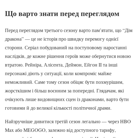
Що варто знати перед переглядом
Перед переглядом третього сезону варто пам’ятати, що “Дім
дракона” — це не історія про швидку перемогу однієї
сторони. Серіал побудований на поступовому наростанні
наслідків, де кожне рішення героїв може обернутися новою
втратою. Рейніра, Алісента, Деймон, Ейгон II та інші
персонажі діють у ситуації, коли компроміс майже
неможливий. Саме тому сезон обіцяє бути похмурішим,
жорсткішим і більш воєнним за попередні. Глядачам, які
очікують лише видовищних сцен із драконами, варто бути
готовими й до великої кількості політичної драми.
Найзручніше дивитися третій сезон легально — через HBO
Max або MEGOGO, залежно від доступного тарифу,