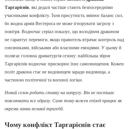
Таргарієнів
, які дедалі частіше стають безпосередніми
учасниками конфлікту. Їхня присутність змінює баланс сил,
бо жодна армія Вестероса не може ігнорувати загрозу з
повітря. Водночас серіал показує, що володіння драконом
не гарантує перемоги, якщо правитель втрачає контроль над
союзниками, військами або власними емоціями. У цьому й
полягає головна драматургія сезону: найбільша зброя
Таргарієнів водночас прискорює їхнє самознищення. Кожен
політ дракона стає не видовищем заради видовища, а
частиною політичної та воєнної логіки.
Новий сезон робить ставку на напругу. Він не поспішає
пояснювати все одразу. Саме тому кожен епізод працює як
окрема ланка великої трагедії.
Чому конфлікт Таргарієнів стає