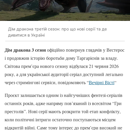
Дім дракона третій сезон: про що нові серії та де
дивитися в Україні
Дім дракона 3 сезон
офіційно повернув глядачів у Вестерос
і продовжив історію боротьби дому Таргарієнів за владу.
Світова прем’єра нового сезону відбулася 21 червня 2026
року, а для української аудиторії серіал доступний легально
через стримінгові сервіси, повідомляють “
Вечірні Вісті
“
Проєкт залишається одним із найгучніших фентезі-серіалів
останніх років, адже напряму пов’язаний із всесвітом “Гри
престолів”. Нові серії мають розкрити той етап конфлікту,
коли політичні інтриги остаточно поступаються місцем
відкритій війні. Саме тому інтерес до прем’єри високий не