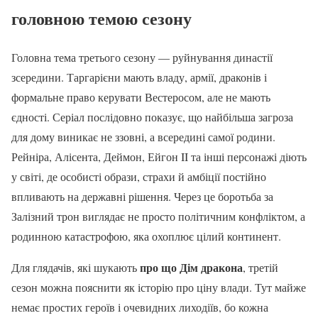
головною темою сезону
Головна тема третього сезону — руйнування династії
зсередини. Таргарієни мають владу, армії, драконів і
формальне право керувати Вестеросом, але не мають
єдності. Серіал послідовно показує, що найбільша загроза
для дому виникає не ззовні, а всередині самої родини.
Рейніра, Алісента, Деймон, Ейгон II та інші персонажі діють
у світі, де особисті образи, страхи й амбіції постійно
впливають на державні рішення. Через це боротьба за
Залізний трон виглядає не просто політичним конфліктом, а
родинною катастрофою, яка охоплює цілий континент.
про що Дім дракона
Для глядачів, які шукають
, третій
сезон можна пояснити як історію про ціну влади. Тут майже
немає простих героїв і очевидних лиходіїв, бо кожна