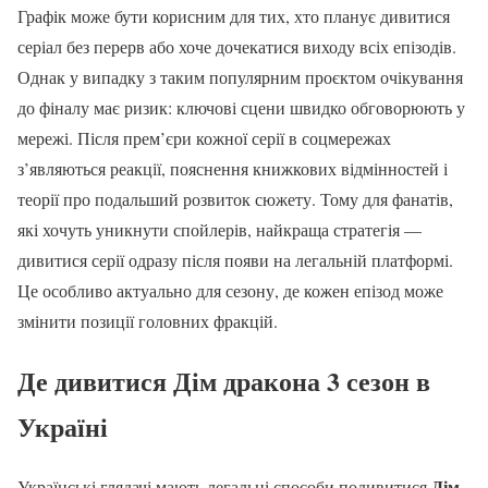
Графік може бути корисним для тих, хто планує дивитися
серіал без перерв або хоче дочекатися виходу всіх епізодів.
Однак у випадку з таким популярним проєктом очікування
до фіналу має ризик: ключові сцени швидко обговорюють у
мережі. Після прем’єри кожної серії в соцмережах
з’являються реакції, пояснення книжкових відмінностей і
теорії про подальший розвиток сюжету. Тому для фанатів,
які хочуть уникнути спойлерів, найкраща стратегія —
дивитися серії одразу після появи на легальній платформі.
Це особливо актуально для сезону, де кожен епізод може
змінити позиції головних фракцій.
Де дивитися Дім дракона 3 сезон в
Україні
Дім
Українські глядачі мають легальні способи подивитися