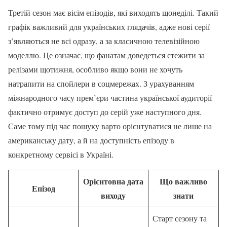
Третій сезон має вісім епізодів, які виходять щонеділі. Такий
графік важливий для українських глядачів, адже нові серії
з’являються не всі одразу, а за класичною телевізійною
моделлю. Це означає, що фанатам доведеться стежити за
релізами щотижня, особливо якщо вони не хочуть
натрапити на спойлери в соцмережах. З урахуванням
міжнародного часу прем’єри частина української аудиторії
фактично отримує доступ до серій уже наступного дня.
Саме тому під час пошуку варто орієнтуватися не лише на
американську дату, а й на доступність епізоду в
конкретному сервісі в Україні.
Орієнтовна дата
Що важливо
Епізод
виходу
знати
Старт сезону та