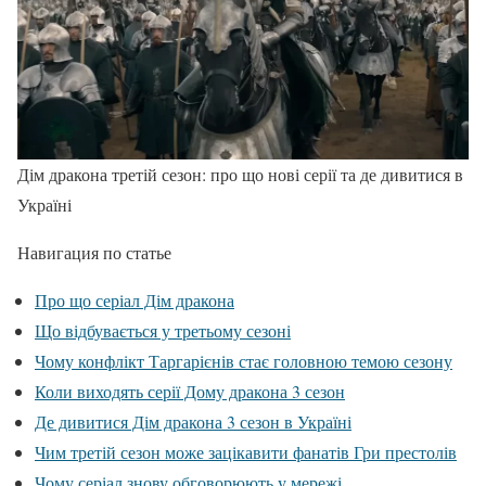
Дім дракона третій сезон: про що нові серії та де дивитися в
Україні
Навигация по статье
Про що серіал Дім дракона
Що відбувається у третьому сезоні
Чому конфлікт Таргарієнів стає головною темою сезону
Коли виходять серії Дому дракона 3 сезон
Де дивитися Дім дракона 3 сезон в Україні
Чим третій сезон може зацікавити фанатів Гри престолів
Чому серіал знову обговорюють у мережі