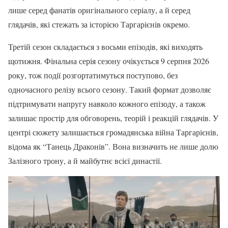
лише серед фанатів оригінального серіалу, а й серед
глядачів, які стежать за історією Таргарієнів окремо.
Третій сезон складається з восьми епізодів, які виходять
щотижня. Фінальна серія сезону очікується 9 серпня 2026
року, тож події розгортатимуться поступово, без
одночасного релізу всього сезону. Такий формат дозволяє
підтримувати напругу навколо кожного епізоду, а також
залишає простір для обговорень, теорій і реакцій глядачів. У
центрі сюжету залишається громадянська війна Таргарієнів,
відома як “Танець Драконів”. Вона визначить не лише долю
Залізного трону, а й майбутнє всієї династії.