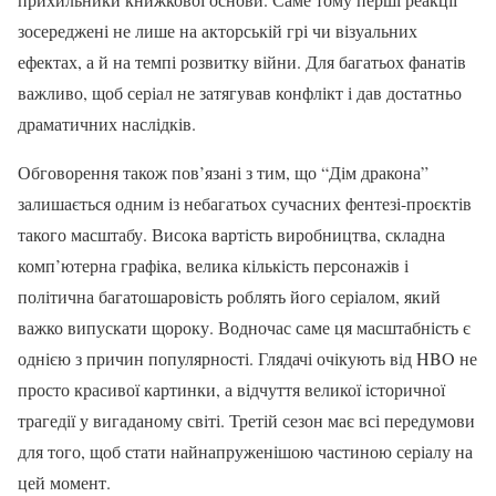
зосереджені не лише на акторській грі чи візуальних
ефектах, а й на темпі розвитку війни. Для багатьох фанатів
важливо, щоб серіал не затягував конфлікт і дав достатньо
драматичних наслідків.
Обговорення також пов’язані з тим, що “Дім дракона”
залишається одним із небагатьох сучасних фентезі-проєктів
такого масштабу. Висока вартість виробництва, складна
комп’ютерна графіка, велика кількість персонажів і
політична багатошаровість роблять його серіалом, який
важко випускати щороку. Водночас саме ця масштабність є
однією з причин популярності. Глядачі очікують від HBO не
просто красивої картинки, а відчуття великої історичної
трагедії у вигаданому світі. Третій сезон має всі передумови
для того, щоб стати найнапруженішою частиною серіалу на
цей момент.