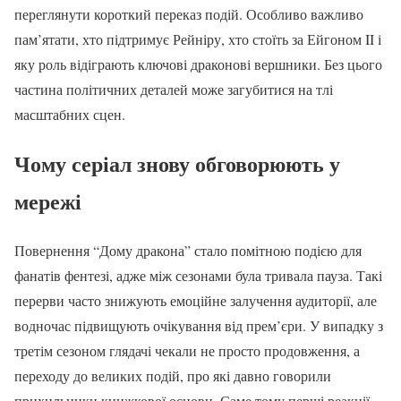
переглянути короткий переказ подій. Особливо важливо
пам’ятати, хто підтримує Рейніру, хто стоїть за Ейгоном II і
яку роль відіграють ключові драконові вершники. Без цього
частина політичних деталей може загубитися на тлі
масштабних сцен.
Чому серіал знову обговорюють у
мережі
Повернення “Дому дракона” стало помітною подією для
фанатів фентезі, адже між сезонами була тривала пауза. Такі
перерви часто знижують емоційне залучення аудиторії, але
водночас підвищують очікування від прем’єри. У випадку з
третім сезоном глядачі чекали не просто продовження, а
переходу до великих подій, про які давно говорили
прихильники книжкової основи. Саме тому перші реакції