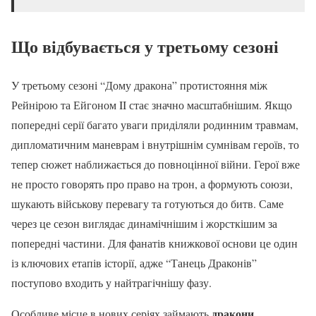
Що відбувається у третьому сезоні
У третьому сезоні “Дому дракона” протистояння між
Рейнірою та Ейгоном II стає значно масштабнішим. Якщо
попередні серії багато уваги приділяли родинним травмам,
дипломатичним маневрам і внутрішнім сумнівам героїв, то
тепер сюжет наближається до повноцінної війни. Герої вже
не просто говорять про право на трон, а формують союзи,
шукають військову перевагу та готуються до битв. Саме
через це сезон виглядає динамічнішим і жорсткішим за
попередні частини. Для фанатів книжкової основи це один
із ключових етапів історії, адже “Танець Драконів”
поступово входить у найтрагічнішу фазу.
дракони
Особливе місце в нових серіях займають