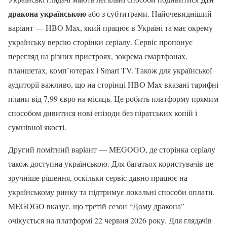
дракона українською
або з субтитрами. Найочевидніший
варіант — HBO Max, який працює в Україні та має окрему
українську версію сторінки серіалу. Сервіс пропонує
перегляд на різних пристроях, зокрема смартфонах,
планшетах, комп’ютерах і Smart TV. Також для української
аудиторії важливо, що на сторінці HBO Max вказані тарифні
плани від 7,99 євро на місяць. Це робить платформу прямим
способом дивитися нові епізоди без піратських копій і
сумнівної якості.
Другий помітний варіант — MEGOGO, де сторінка серіалу
також доступна українською. Для багатьох користувачів це
зручніше рішення, оскільки сервіс давно працює на
українському ринку та підтримує локальні способи оплати.
MEGOGO вказує, що третій сезон “Дому дракона”
очікується на платформі 22 червня 2026 року. Для глядачів