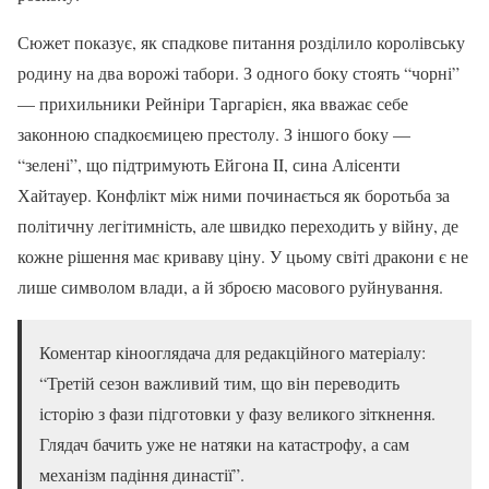
Сюжет показує, як спадкове питання розділило королівську
родину на два ворожі табори. З одного боку стоять “чорні”
— прихильники Рейніри Таргарієн, яка вважає себе
законною спадкоємицею престолу. З іншого боку —
“зелені”, що підтримують Ейгона II, сина Алісенти
Хайтауер. Конфлікт між ними починається як боротьба за
політичну легітимність, але швидко переходить у війну, де
кожне рішення має криваву ціну. У цьому світі дракони є не
лише символом влади, а й зброєю масового руйнування.
Коментар кінооглядача для редакційного матеріалу:
“Третій сезон важливий тим, що він переводить
історію з фази підготовки у фазу великого зіткнення.
Глядач бачить уже не натяки на катастрофу, а сам
механізм падіння династії”.