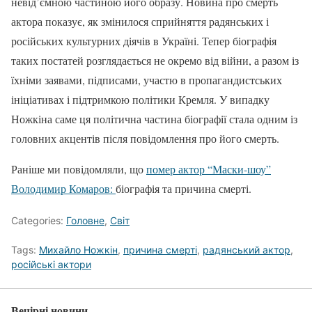
невід’ємною частиною його образу. Новина про смерть
актора показує, як змінилося сприйняття радянських і
російських культурних діячів в Україні. Тепер біографія
таких постатей розглядається не окремо від війни, а разом із
їхніми заявами, підписами, участю в пропагандистських
ініціативах і підтримкою політики Кремля. У випадку
Ножкіна саме ця політична частина біографії стала одним із
головних акцентів після повідомлення про його смерть.
Раніше ми повідомляли, що
помер актор “Маски-шоу”
Володимир Комаров:
біографія та причина смерті.
Categories:
Головне
,
Світ
Tags:
Михайло Ножкін
,
причина смерті
,
радянський актор
,
російські актори
Вечірні новини