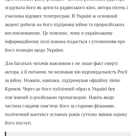
згадувала його як артиста радянського кіно, автора пісень і
учасника відомих телепрограм. В Україні ж основний
акцент робили на його підтримці війни та проросійських
висловлюваннях. Це пояснює, чому в українському
інформаційному полі новина подається з уточненням про
його позицію щодо України.
Для багатьох читачів важливим є не лише факт смерті
актора, а й питання, чи визнавав він відповідальність Росії
за війну. Ножкін, навпаки, підтримував офіційну лінію
Кремля. Через це його публічний образ в Україні був
пов’язаний із російською пропагандою. Навіть якщо
частина глядачів пам’ятає його за старими фільмами,
політичний контекст останніх років суттєво змінив оцінку
його постаті.