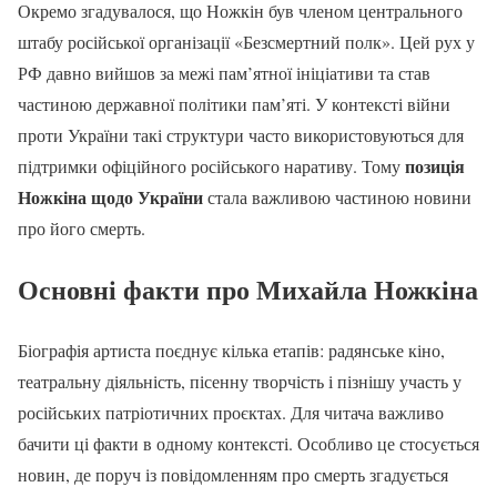
Окремо згадувалося, що Ножкін був членом центрального
штабу російської організації «Безсмертний полк». Цей рух у
РФ давно вийшов за межі пам’ятної ініціативи та став
частиною державної політики пам’яті. У контексті війни
проти України такі структури часто використовуються для
позиція
підтримки офіційного російського наративу. Тому
Ножкіна щодо України
стала важливою частиною новини
про його смерть.
Основні факти про Михайла Ножкіна
Біографія артиста поєднує кілька етапів: радянське кіно,
театральну діяльність, пісенну творчість і пізнішу участь у
російських патріотичних проєктах. Для читача важливо
бачити ці факти в одному контексті. Особливо це стосується
новин, де поруч із повідомленням про смерть згадується