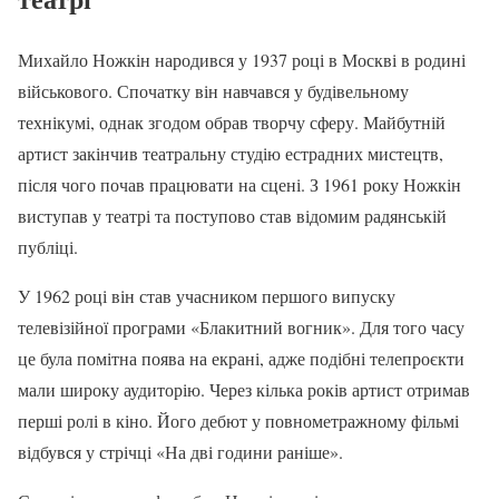
Михайло Ножкін народився у 1937 році в Москві в родині
військового. Спочатку він навчався у будівельному
технікумі, однак згодом обрав творчу сферу. Майбутній
артист закінчив театральну студію естрадних мистецтв,
після чого почав працювати на сцені. З 1961 року Ножкін
виступав у театрі та поступово став відомим радянській
публіці.
У 1962 році він став учасником першого випуску
телевізійної програми «Блакитний вогник». Для того часу
це була помітна поява на екрані, адже подібні телепроєкти
мали широку аудиторію. Через кілька років артист отримав
перші ролі в кіно. Його дебют у повнометражному фільмі
відбувся у стрічці «На дві години раніше».