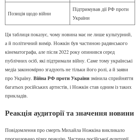
Підтримував дії РФ проти
Позиція щодо війни
України
Ця таблиця показує, чому новина має не лише культурний,
а й політичний вимір. Ножкін був частиною радянського
кінематографа, але після 2022 року опинився серед
публічних осіб, які підтримали війну. Саме тому українські
медіа закономірно згадують не тільки його ролі, а й заяви
Війна РФ проти України
про Україну.
змінила сприйняття
багатьох російських артистів, і Ножкін став одним із таких
прикладів.
Реакція аудиторії та значення новини
Повідомлення про смерть Михайла Ножкіна викликало
прогнозовано різну реакцію. Частина російської аудиторії