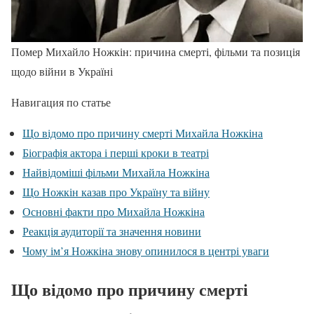
Помер Михайло Ножкін: причина смерті, фільми та позиція
щодо війни в Україні
Навигация по статье
Що відомо про причину смерті Михайла Ножкіна
Біографія актора і перші кроки в театрі
Найвідоміші фільми Михайла Ножкіна
Що Ножкін казав про Україну та війну
Основні факти про Михайла Ножкіна
Реакція аудиторії та значення новини
Чому ім’я Ножкіна знову опинилося в центрі уваги
Що відомо про причину смерті