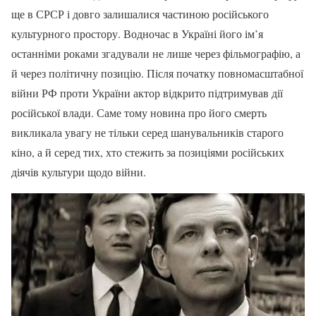
ще в СРСР і довго залишалися частиною російського
культурного простору. Водночас в Україні його ім’я
останніми роками згадували не лише через фільмографію, а
й через політичну позицію. Після початку повномасштабної
війни РФ проти України актор відкрито підтримував дії
російської влади. Саме тому новина про його смерть
викликала увагу не тільки серед шанувальників старого
кіно, а й серед тих, хто стежить за позиціями російських
діячів культури щодо війни.