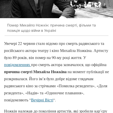
Помер Михайло Ножкін: причина смерті, фільми та
позиція щодо війни в Україні
Увечері 22 червня стало відомо про смерть радянського та
російського актора театру і кіно Михайла Ножкіна. Артисту
було 89 років, він помер на 90-му році життя. У
повідомленнях
про смерть актора зазначалося, що офіційна
причина смерті Михайла Ножкіна
на момент публікації не
розкривалася. Його ім’я було добре відоме глядачам
радянського кіно за стрічками «Помилка резидента», «Доля
резидента», «Надія» та «Одиночне плавання»,
повідомляють “
Вечірні Вісті
“.
Ножкін належав до покоління артистів, які зробили кар’єру