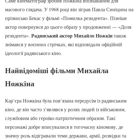
Саме кінематограф зробив Ножкіна впізнаваним для
масового глядача. У 1968 році він зіграв Павла Синіцина на
прізвисько Бекас у фільмі «Помилка резидента». Пізніше
актор повернувся до цього образу у продовженні — «Доля
Радянський актор Михайло Ножкін
резидента».
також
знімався у воєнних стрічках, які відповідали офіційній
ідеології радянського кіно.
Найвідоміші фільми Михайла
Ножкіна
Кар’єра Ножкіна була пов’язана передусім із радянським
кіно, де він часто з’являвся у ролях людей із військовим,
службовим або героїко-патріотичним образом. Такі
персонажі добре вписувалися в тогочасну кіномову, де
значну роль відігравали теми держави, армії, розвідки та