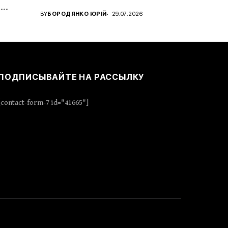
а
звання...
BY
БОРОДЯНКО ЮРІЙ
29.07.2026
ПОДПИСЫВАЙТЕ НА РАССЫЛКУ
[contact-form-7 id="41665"]