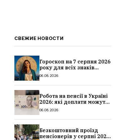
СВЕЖИЕ НОВОСТИ
Гороскоп на 7 серпня 2026
року для всіх знаків
зодіаку: кому пощастить у
06.08.2026
п’ятницю
Робота на пенсії в Україні
2026: які доплати можуть
скасувати, про що
06.08.2026
потрібно повідомити ПФУ
Безкоштовний проїзд
пенсіонерів у серпні 2026