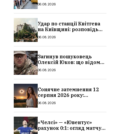
в Україні: де діє пільга,
06.08.2026
хто може скористатися
Удар по станції Квітгева
на Київщині: розповідь
очевидців, як вісім людей
06.08.2026
загинули біля колій, що
сталося
Загинув пошуковець
Олексій Юков: що відомо
про його роботу, хто він
06.08.2026
такий, біографія
Сонячне затемнення 12
серпня 2026 року:
гороскоп, кому із знаків
06.08.2026
зодіаку принесе успіх
«Челсі» — «Ювентус»
рахунок 0:1: огляд матчу
та вихід Мудрика