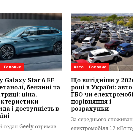
Головне
Авто
Головне
y Galaxy Star 6 EF
Що вигідніше у 202
етанолі, бензині та
році в Україні: авто
триці: ціна,
ГБО чи електромобі
актеристики
порівняння і
ида і доступність в
розрахунки
їні
За середнього споживан
 седан Geely отримав
електромобіля 17 кВт·го