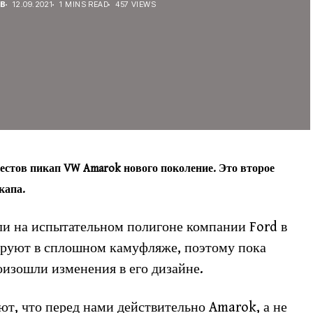
В
12.09.2021
1 MINS READ
457 VIEWS
стов пикап VW Amarok нового поколение. Это второе
капа.
 на испытательном полигоне компании Ford в
ируют в сплошном камуфляже, поэтому пока
оизошли изменения в его дизайне.
ют, что перед нами действительно Amarok, а не