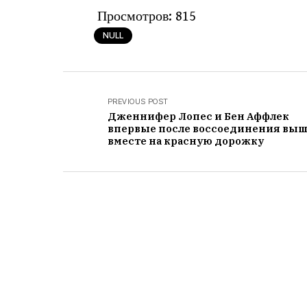
Просмотров:
815
NULL
PREVIOUS POST
Дженнифер Лопес и Бен Аффлек
впервые после воссоединения вы
вместе на красную дорожку