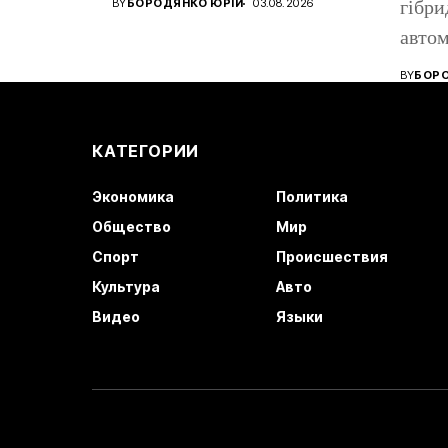
BY
БОРОДЯНКО ЮРІЙ
03.08.2026
гібри
років....
автом
бензи
BY
БОРО
КАТЕГОРИИ
Экономика
Политика
Общество
Мир
Спорт
Происшествия
Культура
Авто
Видео
Языки