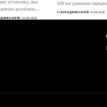
дну установку, яка
100 км домашня зарядк
атично розпізнає
коштує...
BY
БОРОДЯНКО ЮРІЙ
01.08.2026
н, метанол та...
ДЯНКО ЮРІЙ
02.08.2026