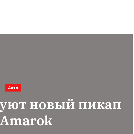
Авто
руют новый пикап
Amarok