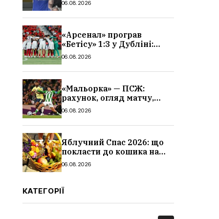
06.08.2026
«Арсенал» програв
«Бетісу» 1:3 у Дубліні:
огляд матчу та всі голи
06.08.2026
«Мальорка» — ПСЖ:
рахунок, огляд матчу,
голи та склад парижан
06.08.2026
Яблучний Спас 2026: що
покласти до кошика на
освячення, які фрукти,
06.08.2026
традиції
КАТЕГОРІЇ