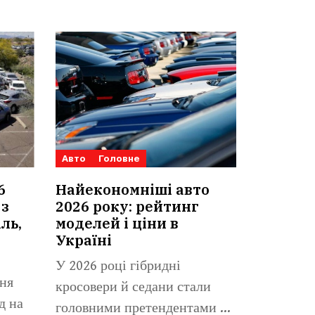
Авто
Головне
6
Найекономніші авто
 з
2026 року: рейтинг
ль,
моделей і ціни в
Україні
У 2026 році гібридні
ня
кросовери й седани стали
д на
головними претендентами на