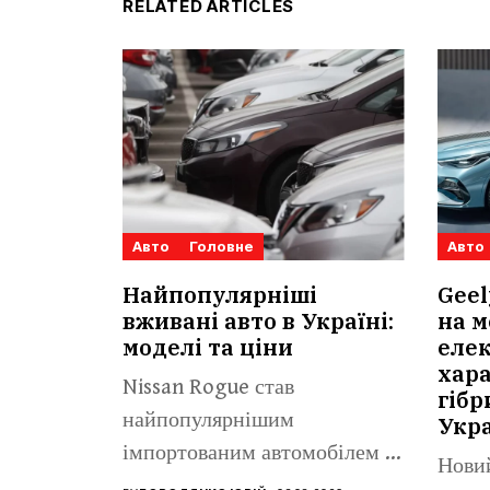
RELATED ARTICLES
Авто
Головне
Авто
Найпопулярніші
Geel
вживані авто в Україні:
на м
моделі та ціни
елек
хар
Nissan Rogue став
гібр
найпопулярнішим
Укра
імпортованим автомобілем із
Новий
пробігом віком до п’яти