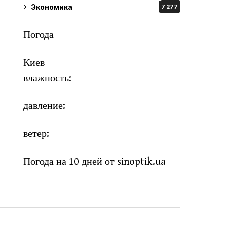
Экономика
7 277
Погода
Киев
влажность:
давление:
ветер:
Погода на 10 дней от
sinoptik.ua