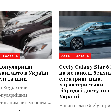
Головне
Авто
Головне
популярніші
Geely Galaxy Star 6
ані авто в Україні:
на метанолі, бензин
лі та ціни
електриці: ціна,
характеристики
n Rogue став
гібрида і доступніс
опулярнішим
Україні
тованим автомобілем із
Новий седан Geely отри
гом віком до п’яти