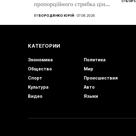
BY
БОРО
пропорційного стрибка цін
років.
на зарядних станціях. За...
BY
БОРОДЯНКО ЮРІЙ
07.08.2026
КАТЕГОРИИ
Экономика
Политика
Общество
Мир
Спорт
Происшествия
Культура
Авто
Видео
Языки