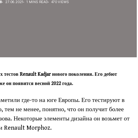
В
27.06.2021
1 MINS READ
470 VIEWS
естов Renault Kadjar нового поколения. Его дебют
же он появится весной 2022 года.
аметили где-то на юге Европы. Его тестируют в
 тем не менее, понятно, что он получит более
ова. Некоторые элементы дизайна он возьмет от
и Renault Morphoz.