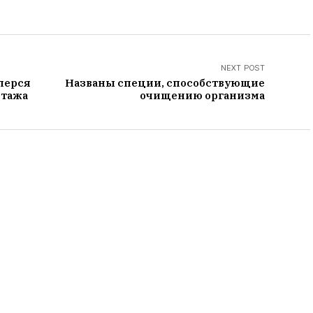
NEXT POST
перся
Названы специи, способствующие
этажа
очищению организма