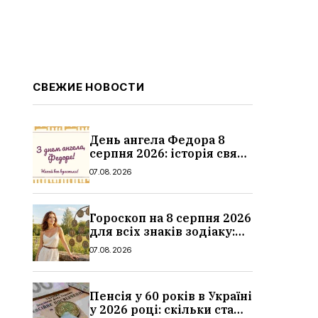
СВЕЖИЕ НОВОСТИ
День ангела Федора 8
серпня 2026: історія свята,
значення імені,
07.08.2026
привітання у віршах і
прозі
Гороскоп на 8 серпня 2026
для всіх знаків зодіаку:
кохання, гроші та справи
07.08.2026
Пенсія у 60 років в Україні
у 2026 році: скільки стажу