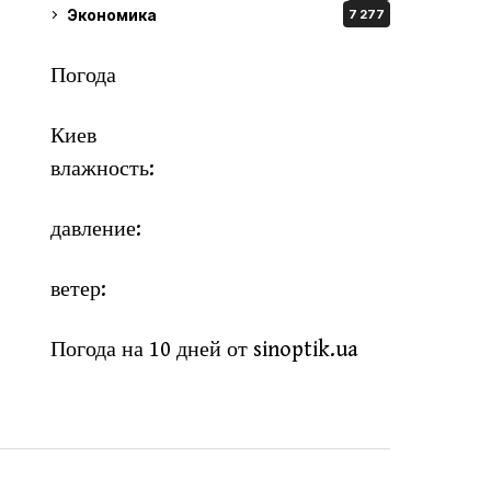
Экономика
7 277
Погода
Киев
влажность:
давление:
ветер:
Погода на 10 дней от
sinoptik.ua