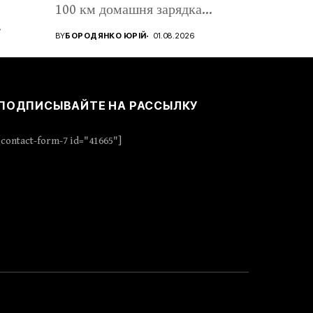
100 км домашня зарядка
коштує...
BY
БОРОДЯНКО ЮРІЙ
01.08.2026
ПОДПИСЫВАЙТЕ НА РАССЫЛКУ
[contact-form-7 id="41665"]