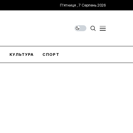
П’ятниця , 7 Серпень 2026
О
КУЛЬТУРА
СПОРТ