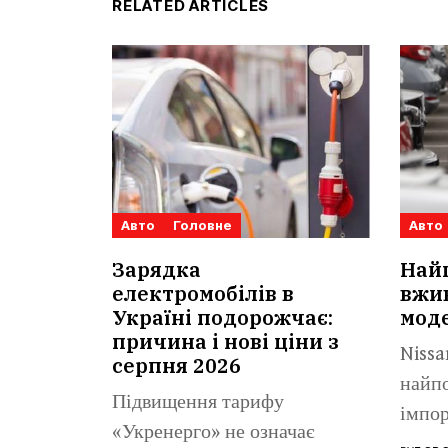
RELATED ARTICLES
Авто
Головне
Авто
Зарядка
Най
електромобілів в
вжив
Україні подорожчає:
моде
причина і нові ціни з
Nissa
серпня 2026
найп
Підвищення тарифу
імпор
«Укренерго» не означає
пробі