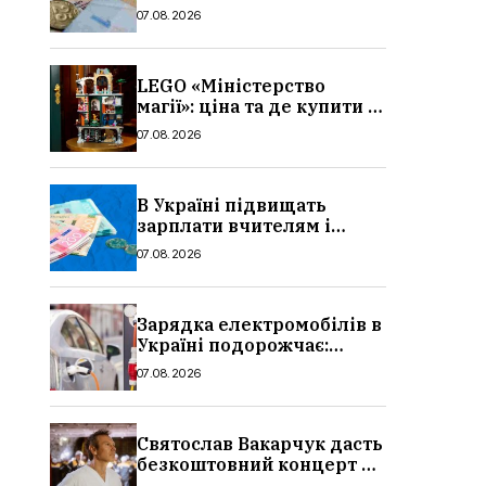
потрібно, умови, кому
07.08.2026
можуть відмовити
LEGO «Міністерство
магії»: ціна та де купити в
Україні
07.08.2026
В Україні підвищать
зарплати вчителям і
стипендії студентам з 1
07.08.2026
вересня 2026: умови,
суми, розмір
Зарядка електромобілів в
Україні подорожчає:
причина і нові ціни з
07.08.2026
серпня 2026
Святослав Вакарчук дасть
безкоштовний концерт у
Львові: дата і місце