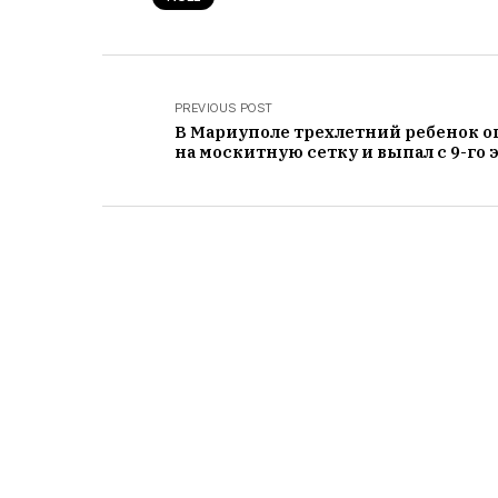
PREVIOUS POST
В Мариуполе трехлетний ребенок о
на москитную сетку и выпал с 9-го 