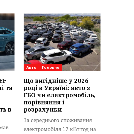
Авто
Головне
 EF
Що вигідніше у 2026
і та
році в Україні: авто з
ГБО чи електромобіль,
порівняння і
ть в
розрахунки
За середнього споживання
мав
електромобіля 17 кВт·год на