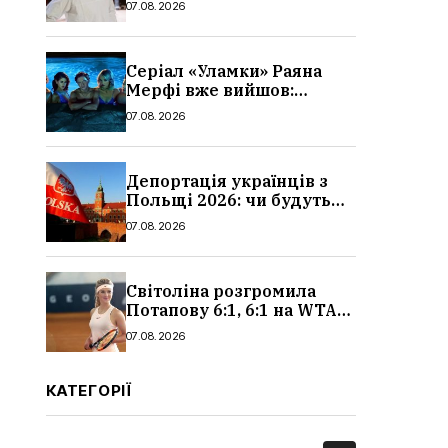
07.08.2026
Серіал «Уламки» Раяна
Мерфі вже вийшов:
сюжет, актори та всі
07.08.2026
деталі, де дивитися
Депортація українців з
Польщі 2026: чи будуть
висилати українських
07.08.2026
чоловіків
Світоліна розгромила
Потапову 6:1, 6:1 на WTA
1000 у Торонто
07.08.2026
КАТЕГОРІЇ