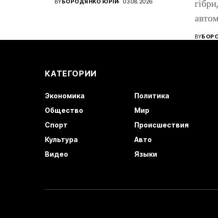
BY
БОРОДЯНКО ЮРІЙ
03.08.2026
гібри
років....
автом
бензи
BY
БОРО
КАТЕГОРИИ
Экономика
Политика
Общество
Мир
Спорт
Происшествия
Культура
Авто
Видео
Языки