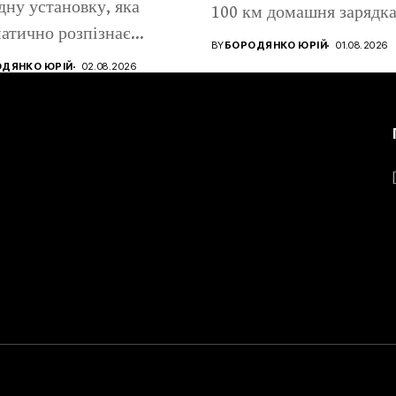
дну установку, яка
100 км домашня зарядк
атично розпізнає
коштує...
BY
БОРОДЯНКО ЮРІЙ
01.08.2026
н, метанол та...
ДЯНКО ЮРІЙ
02.08.2026