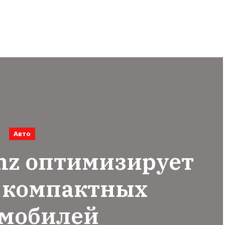
Авто
nz оптимизирует
 компактных
омобилей