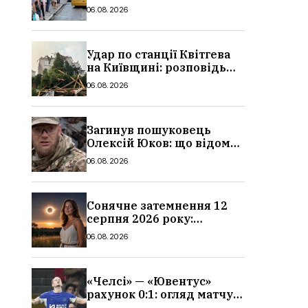
в Україні: де діє пільга,
06.08.2026
хто може скористатися
Удар по станції Квітгева
на Київщині: розповідь
очевидців, як вісім людей
06.08.2026
загинули біля колій, що
сталося
Загинув пошуковець
Олексій Юков: що відомо
про його роботу, хто він
06.08.2026
такий, біографія
Сонячне затемнення 12
серпня 2026 року:
гороскоп, кому із знаків
06.08.2026
зодіаку принесе успіх
«Челсі» — «Ювентус»
рахунок 0:1: огляд матчу
та вихід Мудрика