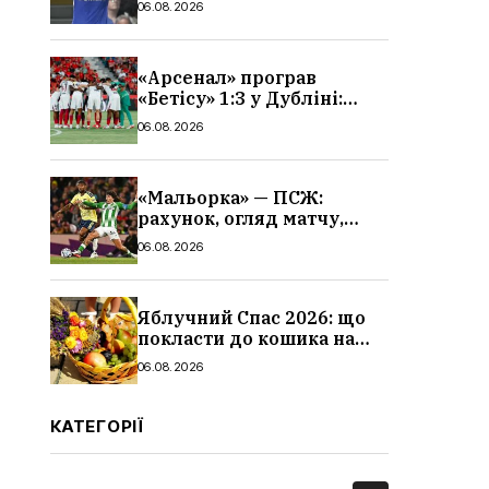
06.08.2026
«Арсенал» програв
«Бетісу» 1:3 у Дубліні:
огляд матчу та всі голи
06.08.2026
«Мальорка» — ПСЖ:
рахунок, огляд матчу,
голи та склад парижан
06.08.2026
Яблучний Спас 2026: що
покласти до кошика на
освячення, які фрукти,
06.08.2026
традиції
КАТЕГОРІЇ