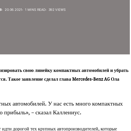
В
20.06.2021
1 MINS READ
392 VIEWS
изировать свою линейку компактных автомобилей и убрать
тся. Такое заявление сделал глава Mercedes-Benz AG Ола
тных автомобилей. У нас есть много компактных
 прибыль», – сказал Каллениус.
ет идти дорогой тех крупных автопроизводителей, которые