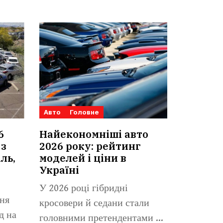
Авто
Головне
6
Найекономніші авто
 з
2026 року: рейтинг
ль,
моделей і ціни в
Україні
У 2026 році гібридні
ня
кросовери й седани стали
д на
головними претендентами на