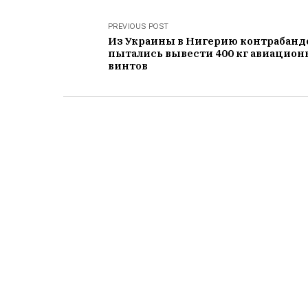
PREVIOUS POST
Из Украины в Нигерию контрабанд
пытались вывести 400 кг авиацио
винтов