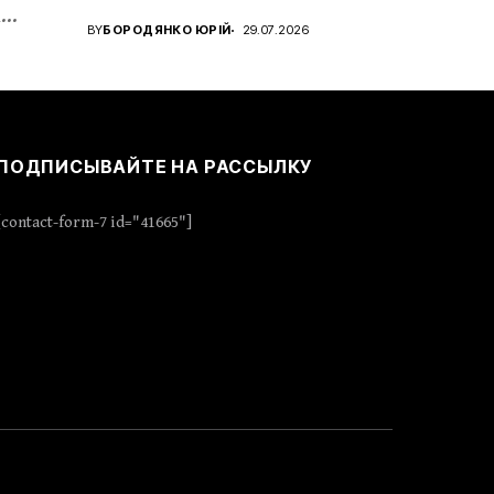
а
звання...
BY
БОРОДЯНКО ЮРІЙ
29.07.2026
ПОДПИСЫВАЙТЕ НА РАССЫЛКУ
[contact-form-7 id="41665"]