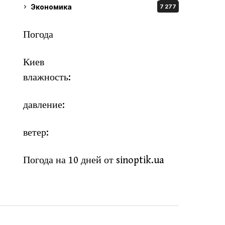
Экономика
7 277
Погода
Киев
влажность:
давление:
ветер:
Погода на 10 дней от
sinoptik.ua