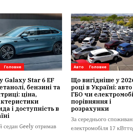
Головне
Авто
Головне
y Galaxy Star 6 EF
Що вигідніше у 202
етанолі, бензині та
році в Україні: авто
триці: ціна,
ГБО чи електромобі
актеристики
порівняння і
ида і доступність в
розрахунки
їні
За середнього споживан
 седан Geely отримав
електромобіля 17 кВт·го