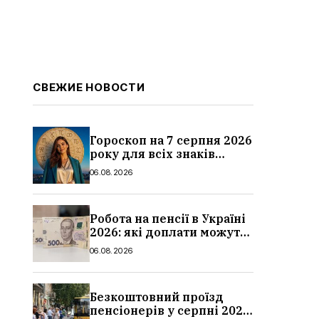
СВЕЖИЕ НОВОСТИ
Гороскоп на 7 серпня 2026
року для всіх знаків
зодіаку: кому пощастить у
06.08.2026
п’ятницю
Робота на пенсії в Україні
2026: які доплати можуть
скасувати, про що
06.08.2026
потрібно повідомити ПФУ
Безкоштовний проїзд
пенсіонерів у серпні 2026