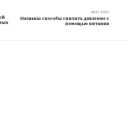
NEXT POST
ой
Названы способы снизить давление с
нных
помощью питания