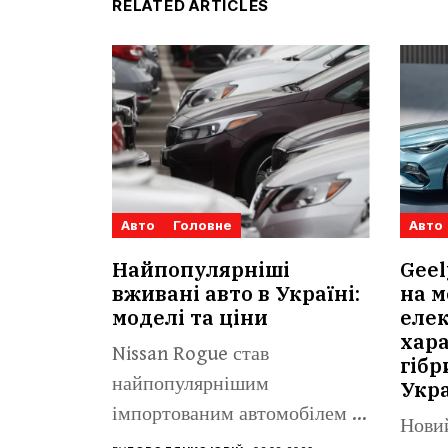
RELATED ARTICLES
Авто
Головне
Авто
Найпопулярніші
Geel
вживані авто в Україні:
на м
моделі та ціни
елек
хар
Nissan Rogue став
гібр
найпопулярнішим
Укра
імпортованим автомобілем із
Новий
пробігом віком до п’яти