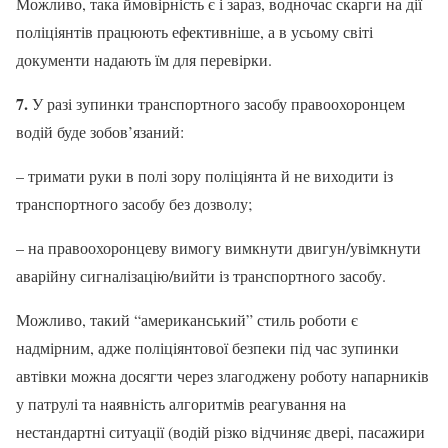
Можливо, така ймовірність є і зараз, водночас скарги на дії
поліціянтів працюють ефективніше, а в усьому світі
документи надають їм для перевірки.
7.
У разі зупинки транспортного засобу правоохоронцем
водій буде зобов’язаний:
– тримати руки в полі зору поліціянта й не виходити із
транспортного засобу без дозволу;
– на правоохоронцеву вимогу вимкнути двигун/увімкнути
аварійну сигналізацію/вийти із транспортного засобу.
Можливо, такий “американський” стиль роботи є
надмірним, адже поліціянтової безпеки під час зупинки
автівки можна досягти через злагоджену роботу напарників
у патрулі та наявність алгоритмів реагування на
нестандартні ситуації (водій різко відчиняє двері, пасажири