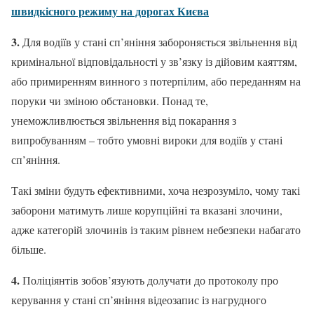
швидкісного режиму на дорогах Києва
3.
Для водіїв у стані сп’яніння забороняється звільнення від
кримінальної відповідальності у зв’язку із дійовим каяттям,
або примиренням винного з потерпілим, або переданням на
поруки чи зміною обстановки. Понад те,
унеможливлюється звільнення від покарання з
випробуванням – тобто умовні вироки для водіїв у стані
сп’яніння.
Такі зміни будуть ефективними, хоча незрозуміло, чому такі
заборони матимуть лише корупційні та вказані злочини,
адже категорій злочинів із таким рівнем небезпеки набагато
більше.
4.
Поліціянтів зобов’язують долучати до протоколу про
керування у стані сп’яніння відеозапис із нагрудного