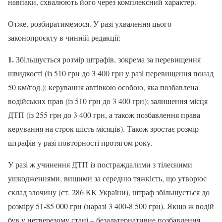
навпаки, схвалюють його через комплексний характер.
Отже, розбиратимемося. У разі ухвалення цього
законопроєкту в чинній редакції:
1.
Збільшується розмір штрафів, зокрема за перевищення
швидкості (із 510 грн до 3 400 грн у разі перевищення понад
50 км/год.); керування автівкою особою, яка позбавлена
водійських прав (із 510 грн до 3 400 грн); залишення місця
ДТП (із 255 грн до 3 400 грн, а також позбавлення права
керування на строк шість місяців). Також зростає розмір
штрафів у разі повторності протягом року.
У разі ж учинення ДТП із постраждалими з тілесними
ушкодженнями, вищими за середню тяжкість, що утворює
склад злочину (ст. 286 КК України), штраф збільшується до
розміру 51-85 000 грн (наразі 3 400-8 500 грн). Якщо ж водій
був у нетверезому стані – безальтернативне позбавлення