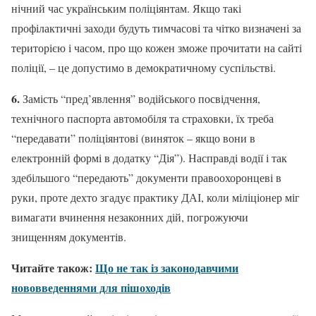
нічний час українським поліціянтам. Якщо такі
профілактичні заходи будуть тимчасові та чітко визначені за
територією і часом, про що кожен зможе прочитати на сайті
поліції, – це допустимо в демократичному суспільстві.
6.
Замість “пред’явлення” водійського посвідчення,
технічного паспорта автомобіля та страховки, їх треба
“передавати” поліціянтові (виняток – якщо вони в
електронній формі в додатку “Дія”). Насправді водії і так
здебільшого “передають” документи правоохоронцеві в
руки, проте дехто згадує практику ДАІ, коли міліціонер міг
вимагати вчинення незаконних дій, погрожуючи
знищенням документів.
Читайте також:
Що не так із законодавчими
нововведеннями для пішоходів