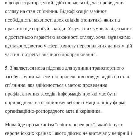
відеореєстратора, який здійснювався під час проведення
огляду на стан сп’яніння. Відеофіксація замінює
необхідність наявності двох свідків (понятих), яких на
практиці ще спробуй знайди. У сучасних умовах відеозапис
є достатньою гарантією законності огляду, хоча, зауважимо,
що законодавство у сфері захисту персональних даних у цій
частині потребує значного доопрацювання.
5.
З’являється нова підстава для зупинки транспортного
засобу – зупинка з метою проведення огляду водіїв на стан
сп’яніння, яка здійснюється з метою проведення
профілактичних заходів, інформація про які має бути
оприлюднена на офіційному вебсайті Нацполіції у формі
організаційно-розпорядчого акта її керівника.
Мова йде про механізм “сліпих перевірок”, який існує в
європейських країнах і якого дійсно не вистачає у вечірній і