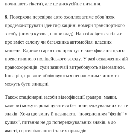
починають тікати), але це дискусійне питання.
8.
Поверхова перевірка авто охоплюватиме обов’язок
продемонструвати ідентифікаційні номери транспортного
засобу (номер кузова, наприклад). Наразі ж ідеться тільки
про вміст салону чи багажника автомобіля, власних
кишень. Єдиною гарантією прав тут є відеофіксація цього
превентивного поліцейського заходу. У разі оскарження дій
правоохоронців, суди зазвичай витребовують відеозаписи.
Інша річ, що вони обліковуються неналежним чином та
можуть бути знищені.
Також стаціонарні засоби відеофіксації (радари, маяки,
камери) можуть розміщуватися без попереджувальних на те
знаків. Хоча цю зміну й називають “поверненням “фенів” у
кущах”, питання не до попереджувальних знаків, а до
якості, сертифікованості таких приладів.