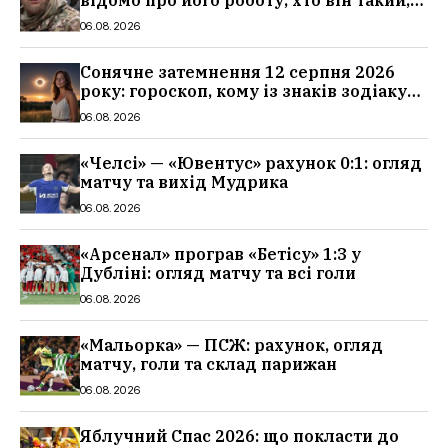
біографія
06.08.2026
Сонячне затемнення 12 серпня 2026
року: гороскоп, кому із знаків зодіаку
принесе успіх
06.08.2026
«Челсі» — «Ювентус» рахунок 0:1: огляд
матчу та вихід Мудрика
06.08.2026
«Арсенал» програв «Бетісу» 1:3 у
Дубліні: огляд матчу та всі голи
06.08.2026
«Мальорка» — ПСЖ: рахунок, огляд
матчу, голи та склад парижан
06.08.2026
Яблучний Спас 2026: що покласти до