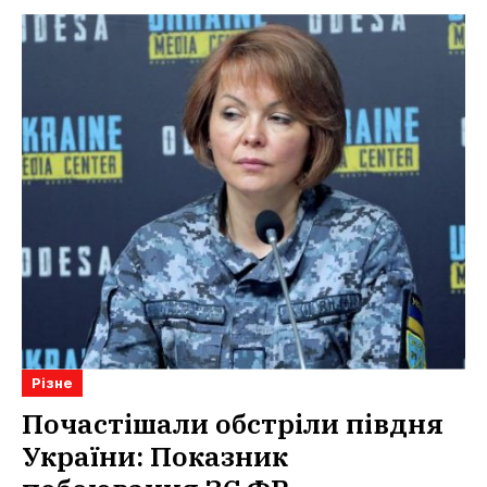
Різне
Почастішали обстріли півдня
України: Показник