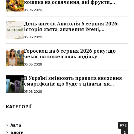
кошика на освячення, які фрукти,
традиції
06.08.2026
День ангела Анатолія 6 серпня 2026:
історія свята, значення імені,
привітання у віршах і прозі
05.08.2026
Гороскоп на 6 серпня 2026 року: що
чекає на кожен знак зодіаку
05.08.2026
В Україні змінюють правила ввезення
смартфонів: що буде з цінами, як
працюватиме контроль IMEI
05.08.2026
КАТЕГОРІЇ
Авто
972
Блоги
2