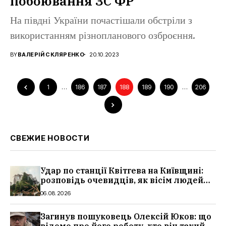
побоювання ЗС ФР
На півдні України почастішали обстріли з
використанням різнопланового озброєння.
BY
ВАЛЕРІЙ СКЛЯРЕНКО
20.10.2023
1
…
186
187
188
189
190
…
206
СВЕЖИЕ НОВОСТИ
Удар по станції Квітгева на Київщині:
розповідь очевидців, як вісім людей
загинули біля колій, що сталося
06.08.2026
Загинув пошуковець Олексій Юков: що
відомо про його роботу, хто він такий,