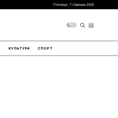
П’ятниця , 7 Серпень 2026
О
КУЛЬТУРА
СПОРТ