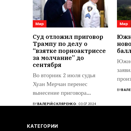
Мир
Мир
Суд отложил приговор
Южна
Трампу по делу о
нов
“взятке порноактриссе
бал
за молчание” до
Южно
сентября
заяви
Во вторник 2 июля судья
произ
Хуан Мерчан перенес
балли
BY
ВАЛЕ
вынесение приговора
восто
кандидату в...
BY
ВАЛЕРІЙ СКЛЯРЕНКО
03.07.2024
КАТЕГОРИИ