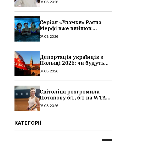
07.08.2026
Серіал «Уламки» Раяна
Мерфі вже вийшов:
сюжет, актори та всі
07.08.2026
деталі, де дивитися
Депортація українців з
Польщі 2026: чи будуть
висилати українських
07.08.2026
чоловіків
Світоліна розгромила
Потапову 6:1, 6:1 на WTA
1000 у Торонто
07.08.2026
КАТЕГОРІЇ