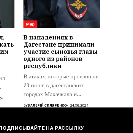
Мир
л,
В нападениях в
кать
Дагестане принимали
оим
участие сыновья главы
одного из районов
республики
В атаках, которые произошли
ил
23 июня в дагестанских
.
городах Махачкала и
24
Дербент,...
BY
ВАЛЕРІЙ СКЛЯРЕНКО
24.06.2024
ПОДПИСЫВАЙТЕ НА РАССЫЛКУ