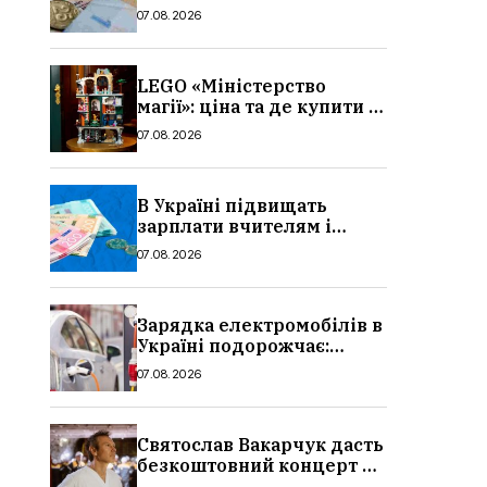
потрібно, умови, кому
07.08.2026
можуть відмовити
LEGO «Міністерство
магії»: ціна та де купити в
Україні
07.08.2026
В Україні підвищать
зарплати вчителям і
стипендії студентам з 1
07.08.2026
вересня 2026: умови,
суми, розмір
Зарядка електромобілів в
Україні подорожчає:
причина і нові ціни з
07.08.2026
серпня 2026
Святослав Вакарчук дасть
безкоштовний концерт у
Львові: дата і місце