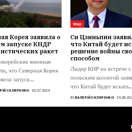
Мир
я Корея заявила о
Си Цзиньпин заяви
ом запуске КНДР
что Китай будет ис
листических ракет
решение войны св
способом
корейские военные
Лидер КНР на встрече с
ли, что Северная Корея
польским коллегой заяв
вела запуск
что Китай будет искать..
стической ракеты в
РІЙ СКЛЯРЕНКО
02.07.2024
чном...
BY
ВАЛЕРІЙ СКЛЯРЕНКО
25.06.20