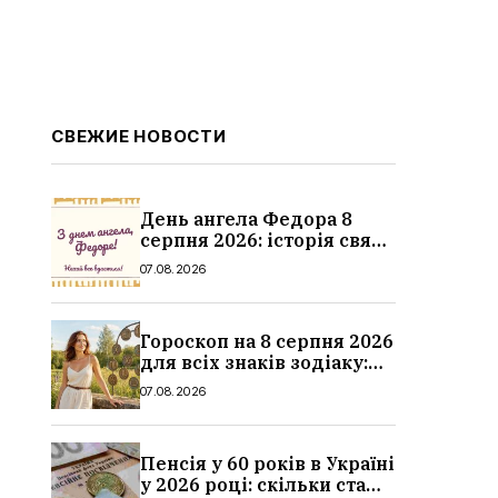
СВЕЖИЕ НОВОСТИ
День ангела Федора 8
серпня 2026: історія свята,
значення імені,
07.08.2026
привітання у віршах і
прозі
Гороскоп на 8 серпня 2026
для всіх знаків зодіаку:
кохання, гроші та справи
07.08.2026
Пенсія у 60 років в Україні
у 2026 році: скільки стажу