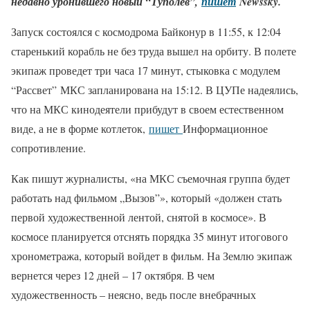
недавно уронившего новый “Туполев”,
пишет
Newssky.
Запуск состоялся с космодрома Байконур в 11:55, к 12:04
старенький корабль не без труда вышел на орбиту. В полете
экипаж проведет три часа 17 минут, стыковка с модулем
“Рассвет” МКС запланирована на 15:12. В ЦУПе надеялись,
что на МКС кинодеятели прибудут в своем естественном
виде, а не в форме котлеток,
пишет
Информационное
сопротивление.
Как пишут журналисты, «на МКС съемочная группа будет
работать над фильмом „Вызов”», который «должен стать
первой художественной лентой, снятой в космосе». В
космосе планируется отснять порядка 35 минут итогового
хронометража, который войдет в фильм. На Землю экипаж
вернется через 12 дней – 17 октября. В чем
художественность – неясно, ведь после внебрачных