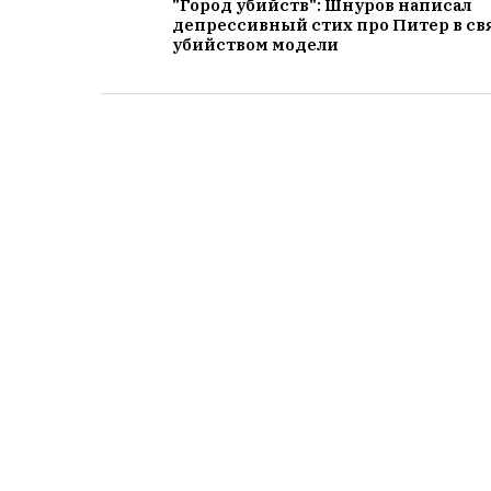
"Город убийств": Шнуров написал
депрессивный стих про Питер в св
убийством модели