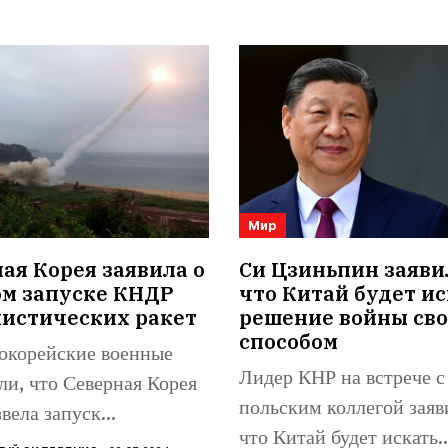
Мир
я Корея заявила о
Си Цзиньпин заяви
ом запуске КНДР
что Китай будет ис
листических ракет
решение войны св
способом
корейские военные
Лидер КНР на встрече с
ли, что Северная Корея
польским коллегой заяв
вела запуск
что Китай будет искать..
стической ракеты в