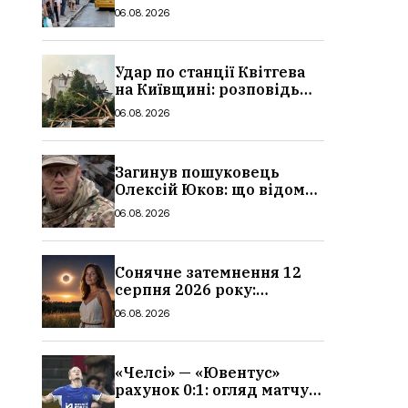
в Україні: де діє пільга,
06.08.2026
хто може скористатися
Удар по станції Квітгева
на Київщині: розповідь
очевидців, як вісім людей
06.08.2026
загинули біля колій, що
сталося
Загинув пошуковець
Олексій Юков: що відомо
про його роботу, хто він
06.08.2026
такий, біографія
Сонячне затемнення 12
серпня 2026 року:
гороскоп, кому із знаків
06.08.2026
зодіаку принесе успіх
«Челсі» — «Ювентус»
рахунок 0:1: огляд матчу
та вихід Мудрика