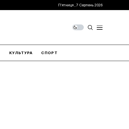
П’ятниця , 7 Серпень 2026
О
КУЛЬТУРА
СПОРТ