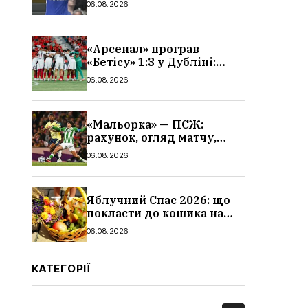
06.08.2026
«Арсенал» програв
«Бетісу» 1:3 у Дубліні:
огляд матчу та всі голи
06.08.2026
«Мальорка» — ПСЖ:
рахунок, огляд матчу,
голи та склад парижан
06.08.2026
Яблучний Спас 2026: що
покласти до кошика на
освячення, які фрукти,
06.08.2026
традиції
КАТЕГОРІЇ