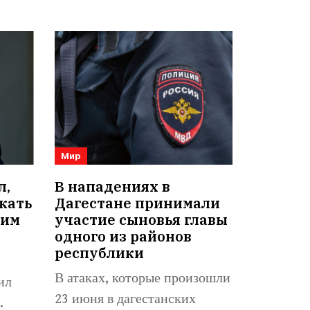
Мир
л,
В нападениях в
кать
Дагестане принимали
оим
участие сыновья главы
одного из районов
республики
В атаках, которые произошли
ил
23 июня в дагестанских
.