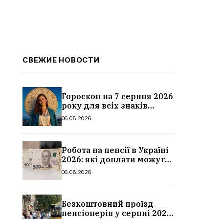
СВЕЖИЕ НОВОСТИ
Гороскоп на 7 серпня 2026
року для всіх знаків
зодіаку: кому пощастить у
06.08.2026
п’ятницю
Робота на пенсії в Україні
2026: які доплати можуть
скасувати, про що
06.08.2026
потрібно повідомити ПФУ
Безкоштовний проїзд
пенсіонерів у серпні 2026