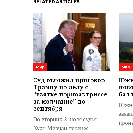
RELATED ARTICLES
Мир
Мир
Суд отложил приговор
Южна
Трампу по делу о
нов
“взятке порноактриссе
бал
за молчание” до
Южно
сентября
заяви
Во вторник 2 июля судья
произ
Хуан Мерчан перенес
балли