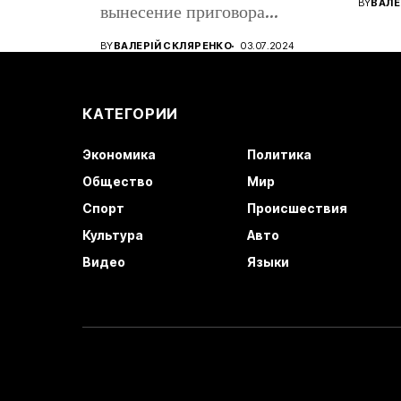
BY
ВАЛЕ
вынесение приговора
восто
кандидату в...
BY
ВАЛЕРІЙ СКЛЯРЕНКО
03.07.2024
КАТЕГОРИИ
Экономика
Политика
Общество
Мир
Спорт
Происшествия
Культура
Авто
Видео
Языки