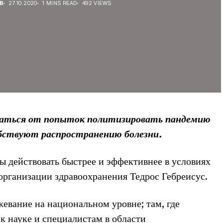
В
27.10.2020
1 MINS READ
492 VIEWS
аться от попыток политизировать пандемию
собствуют распространению болезни.
 действовать быстрее и эффективнее в условиях
организации здравоохранения Тедрос Гебреисус.
жевание на национальном уровне; там, где
к науке и специалистам в области