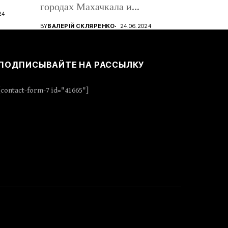
городах Махачкала и
24
Дербент,...
BY
ВАЛЕРІЙ СКЛЯРЕНКО
24.06.2024
ПОДПИСЫВАЙТЕ НА РАССЫЛКУ
[contact-form-7 id="41665"]