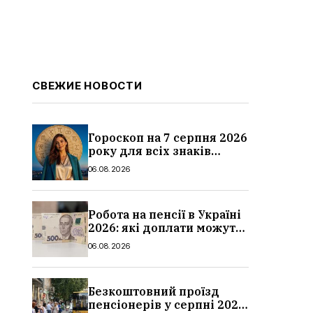
СВЕЖИЕ НОВОСТИ
Гороскоп на 7 серпня 2026
року для всіх знаків
зодіаку: кому пощастить у
06.08.2026
п’ятницю
Робота на пенсії в Україні
2026: які доплати можуть
скасувати, про що
06.08.2026
потрібно повідомити ПФУ
Безкоштовний проїзд
пенсіонерів у серпні 2026