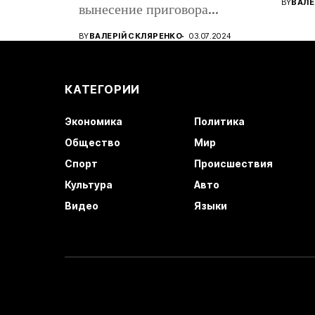
BY
ВАЛЕ
вынесение приговора
восто
кандидату в...
BY
ВАЛЕРІЙ СКЛЯРЕНКО
03.07.2024
КАТЕГОРИИ
Экономика
Политика
Общество
Мир
Спорт
Происшествия
Культура
Авто
Видео
Языки