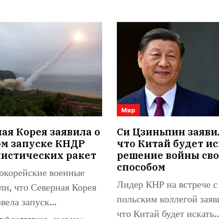
Мир
я Корея заявила о
Си Цзиньпин заяви
ом запуске КНДР
что Китай будет ис
листических ракет
решение войны св
способом
корейские военные
Лидер КНР на встрече с
ли, что Северная Корея
польским коллегой заяв
вела запуск
что Китай будет искать..
стической ракеты в