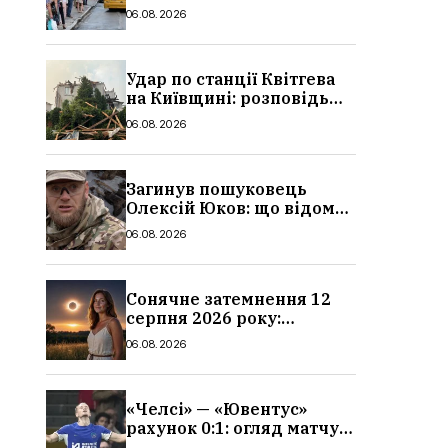
в Україні: де діє пільга,
06.08.2026
хто може скористатися
Удар по станції Квітгева
на Київщині: розповідь
очевидців, як вісім людей
06.08.2026
загинули біля колій, що
сталося
Загинув пошуковець
Олексій Юков: що відомо
про його роботу, хто він
06.08.2026
такий, біографія
Сонячне затемнення 12
серпня 2026 року:
гороскоп, кому із знаків
06.08.2026
зодіаку принесе успіх
«Челсі» — «Ювентус»
рахунок 0:1: огляд матчу
та вихід Мудрика