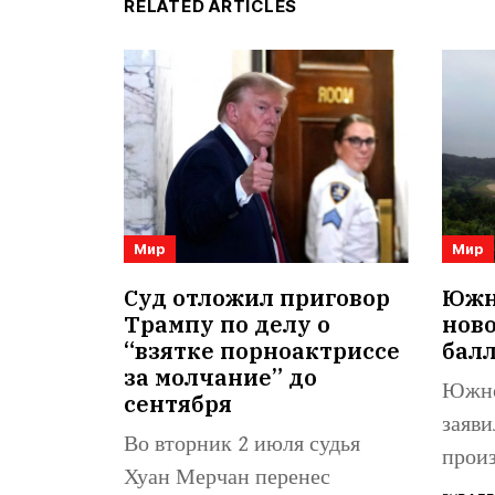
RELATED ARTICLES
Мир
Мир
Суд отложил приговор
Южна
Трампу по делу о
нов
“взятке порноактриссе
бал
за молчание” до
Южно
сентября
заяви
Во вторник 2 июля судья
произ
Хуан Мерчан перенес
балли