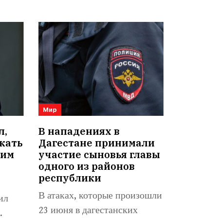
Мир
л,
В нападениях в
кать
Дагестане принимали
оим
участие сыновья главы
одного из районов
республики
В атаках, которые произошли
ил
23 июня в дагестанских
.