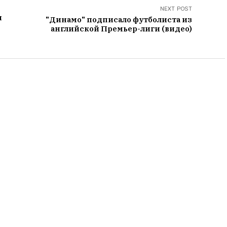
NEXT POST
и
"Динамо" подписало футболиста из
английской Премьер-лиги (видео)