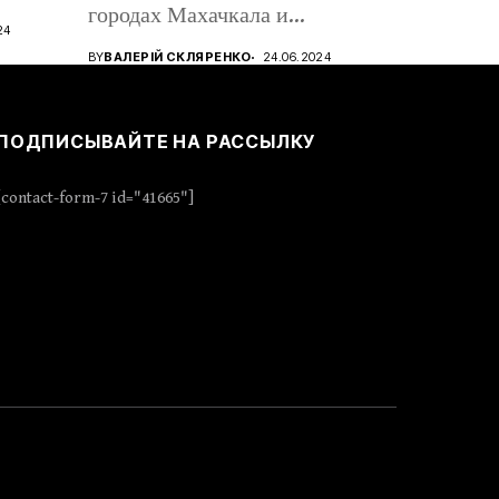
городах Махачкала и
24
Дербент,...
BY
ВАЛЕРІЙ СКЛЯРЕНКО
24.06.2024
ПОДПИСЫВАЙТЕ НА РАССЫЛКУ
[contact-form-7 id="41665"]