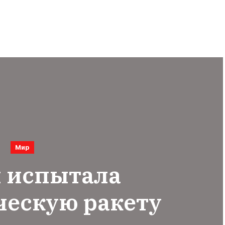
Мир
 испытала
ческую ракету