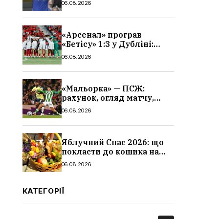
06.08.2026
«Арсенал» програв
«Бетісу» 1:3 у Дубліні:
огляд матчу та всі голи
06.08.2026
«Мальорка» — ПСЖ:
рахунок, огляд матчу,
голи та склад парижан
06.08.2026
Яблучний Спас 2026: що
покласти до кошика на
освячення, які фрукти,
06.08.2026
традиції
КАТЕГОРІЇ