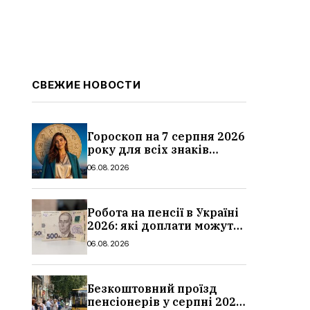
СВЕЖИЕ НОВОСТИ
Гороскоп на 7 серпня 2026
року для всіх знаків
зодіаку: кому пощастить у
06.08.2026
п’ятницю
Робота на пенсії в Україні
2026: які доплати можуть
скасувати, про що
06.08.2026
потрібно повідомити ПФУ
Безкоштовний проїзд
пенсіонерів у серпні 2026