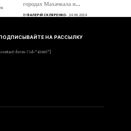
городах Махачкала и
24
Дербент,...
BY
ВАЛЕРІЙ СКЛЯРЕНКО
24.06.2024
ПОДПИСЫВАЙТЕ НА РАССЫЛКУ
[contact-form-7 id="41665"]