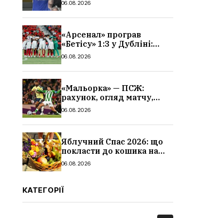
06.08.2026
«Арсенал» програв
«Бетісу» 1:3 у Дубліні:
огляд матчу та всі голи
06.08.2026
«Мальорка» — ПСЖ:
рахунок, огляд матчу,
голи та склад парижан
06.08.2026
Яблучний Спас 2026: що
покласти до кошика на
освячення, які фрукти,
06.08.2026
традиції
КАТЕГОРІЇ