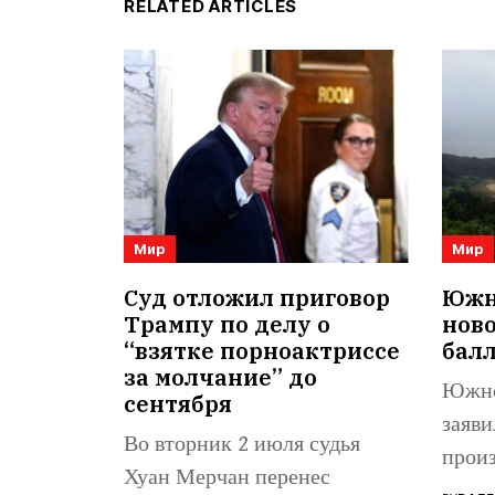
RELATED ARTICLES
Мир
Мир
Суд отложил приговор
Южна
Трампу по делу о
нов
“взятке порноактриссе
бал
за молчание” до
Южно
сентября
заяви
Во вторник 2 июля судья
произ
Хуан Мерчан перенес
балли