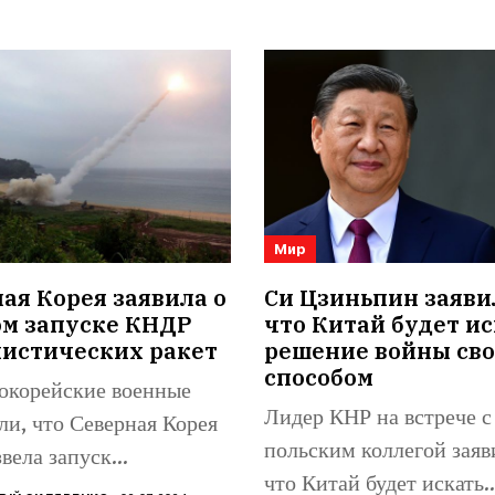
Мир
я Корея заявила о
Си Цзиньпин заяви
ом запуске КНДР
что Китай будет ис
листических ракет
решение войны св
способом
корейские военные
Лидер КНР на встрече с
ли, что Северная Корея
польским коллегой заяв
вела запуск
что Китай будет искать..
стической ракеты в