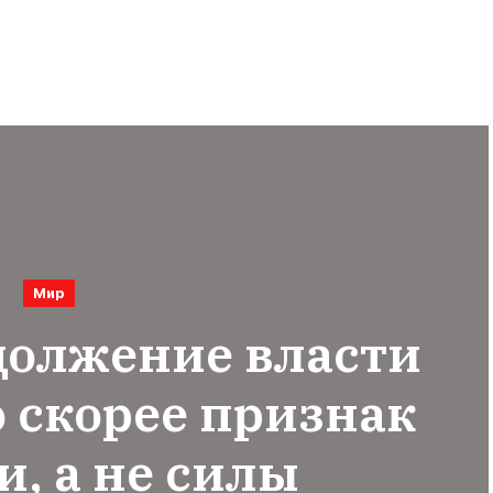
Мир
должение власти
о скорее признак
и, а не силы