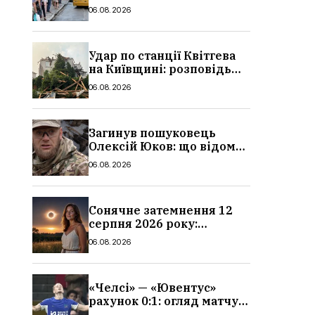
в Україні: де діє пільга,
06.08.2026
хто може скористатися
Удар по станції Квітгева
на Київщині: розповідь
очевидців, як вісім людей
06.08.2026
загинули біля колій, що
сталося
Загинув пошуковець
Олексій Юков: що відомо
про його роботу, хто він
06.08.2026
такий, біографія
Сонячне затемнення 12
серпня 2026 року:
гороскоп, кому із знаків
06.08.2026
зодіаку принесе успіх
«Челсі» — «Ювентус»
рахунок 0:1: огляд матчу
та вихід Мудрика