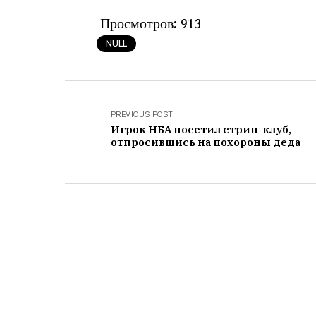
Просмотров:
913
NULL
PREVIOUS POST
Игрок НБА посетил стрип-клуб,
отпросившись на похороны деда