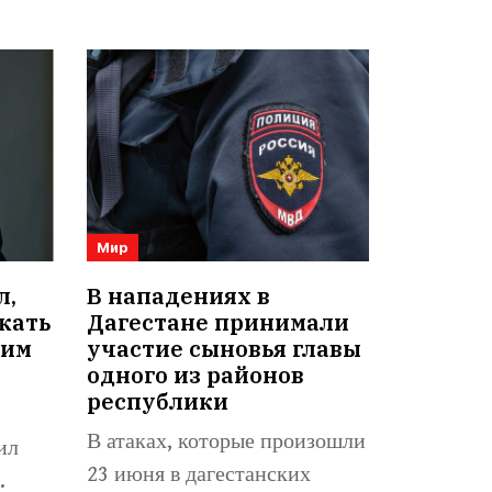
Мир
л,
В нападениях в
кать
Дагестане принимали
оим
участие сыновья главы
одного из районов
республики
В атаках, которые произошли
ил
23 июня в дагестанских
.