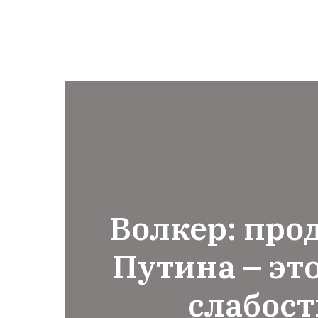
Волкер: про
Путина – эт
слабост