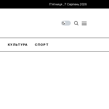
П’ятниця , 7 Серпень 2026
О
КУЛЬТУРА
СПОРТ