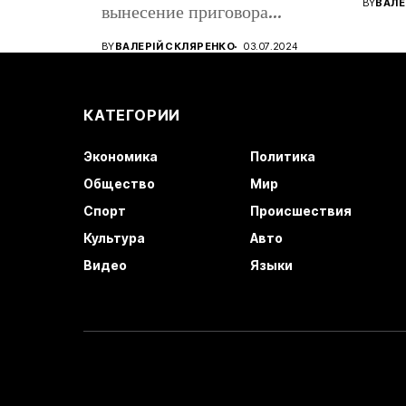
BY
ВАЛЕ
вынесение приговора
восто
кандидату в...
BY
ВАЛЕРІЙ СКЛЯРЕНКО
03.07.2024
КАТЕГОРИИ
Экономика
Политика
Общество
Мир
Спорт
Происшествия
Культура
Авто
Видео
Языки