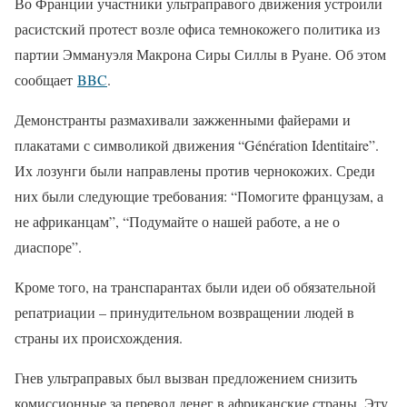
Во Франции участники ультраправого движения устроили
расистский протест возле офиса темнокожего политика из
партии Эммануэля Макрона Сиры Силлы в Руане. Об этом
сообщает
BBC
.
Демонстранты размахивали зажженными файерами и
плакатами с символикой движения “Génération Identitaire”.
Их лозунги были направлены против чернокожих. Среди
них были следующие требования: “Помогите французам, а
не африканцам”, “Подумайте о нашей работе, а не о
диаспоре”.
Кроме того, на транспарантах были идеи об обязательной
репатриации – принудительном возвращении людей в
страны их происхождения.
Гнев ультраправых был вызван предложением снизить
комиссионные за перевод денег в африканские страны. Эту