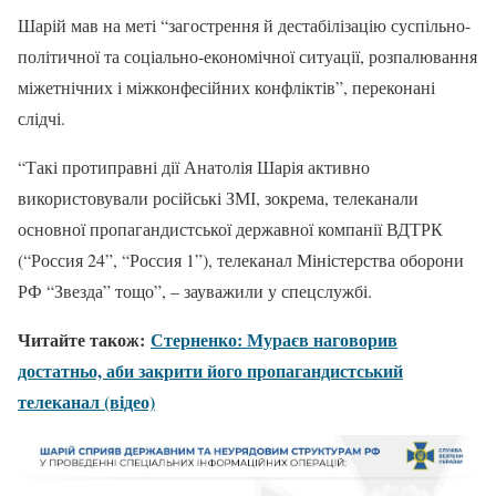
Шарій мав на меті “загострення й дестабілізацію суспільно-
політичної та соціально-економічної ситуації, розпалювання
міжетнічних і міжконфесійних конфліктів”, переконані
слідчі.
“Такі протиправні дії Анатолія Шарія активно
використовували російські ЗМІ, зокрема, телеканали
основної пропагандистської державної компанії ВДТРК
(“Россия 24”, “Россия 1”), телеканал Міністерства оборони
РФ “Звезда” тощо”, – зауважили у спецслужбі.
Читайте також:
Стерненко: Мураєв наговорив
достатньо, аби закрити його пропагандистський
телеканал (відео)