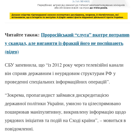
Читайте також:
Проросійський “слуга” вкотре потрапив
у скандал, але виганяти із фракції його не поспішають
(відео)
СБУ запевнила, що “із 2012 року через телевізійні канали
він сприяв державним і неурядовим структурам РФ у
проведенні спеціальних інформаційних операцій”.
“Зокрема, пропагандист займався дискредитацією
державної політики України, умисно та цілеспрямовано
поширював маніпулятивну, викривлену інформацію щодо
урядових ініціатив та подій на Сході країни”, – мовиться в
повідомленні.