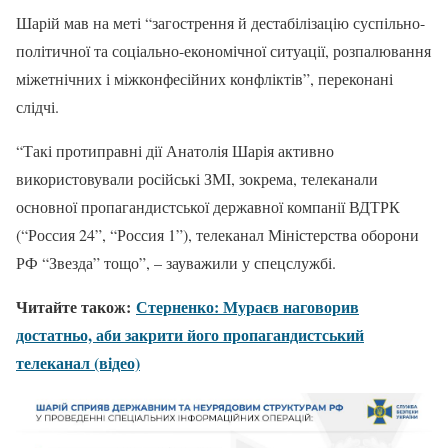
Шарій мав на меті “загострення й дестабілізацію суспільно-
політичної та соціально-економічної ситуації, розпалювання
міжетнічних і міжконфесійних конфліктів”, переконані
слідчі.
“Такі протиправні дії Анатолія Шарія активно
використовували російські ЗМІ, зокрема, телеканали
основної пропагандистської державної компанії ВДТРК
(“Россия 24”, “Россия 1”), телеканал Міністерства оборони
РФ “Звезда” тощо”, – зауважили у спецслужбі.
Читайте також:
Стерненко: Мураєв наговорив
достатньо, аби закрити його пропагандистський
телеканал (відео)