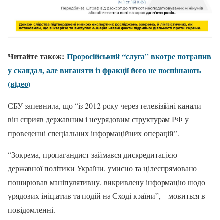
Читайте також:
Проросійський “слуга” вкотре потрапив
у скандал, але виганяти із фракції його не поспішають
(відео)
СБУ запевнила, що “із 2012 року через телевізійні канали
він сприяв державним і неурядовим структурам РФ у
проведенні спеціальних інформаційних операцій”.
“Зокрема, пропагандист займався дискредитацією
державної політики України, умисно та цілеспрямовано
поширював маніпулятивну, викривлену інформацію щодо
урядових ініціатив та подій на Сході країни”, – мовиться в
повідомленні.