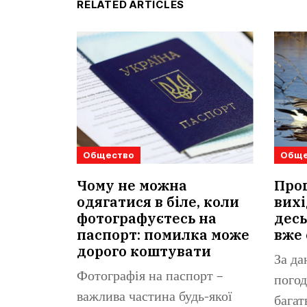
RELATED ARTICLES
Общество
Обще
Чому не можна
Прог
одягатися в біле, коли
вихі
фотографуєтесь на
десь
паспорт: помилка може
вже 
дорого коштувати
За да
Фотографія на паспорт –
погод
важлива частина будь-якої
багат