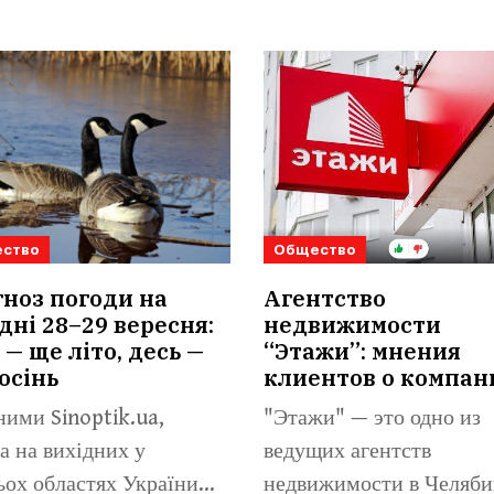
ство
Общество
ноз погоди на
Агентство
дні 28–29 вересня:
недвижимости
 — ще літо, десь —
“Этажи”: мнения
осінь
клиентов о компан
ними Sinoptik.ua,
"Этажи" — это одно из
а на вихідних у
ведущих агентств
ьох областях України
недвижимости в Челяби