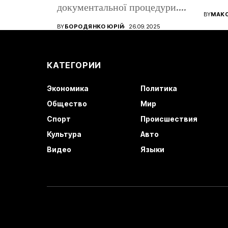
документальної процедури.
все ще
BY
МАК
Від того, наскільки...
BY
БОРОДЯНКО ЮРІЙ
26.09.2025
КАТЕГОРИИ
Экономика
Политика
Общество
Мир
Спорт
Происшествия
Культура
Авто
Видео
Языки