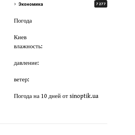
Экономика
7 277
Погода
Киев
влажность:
давление:
ветер:
Погода на 10 дней от
sinoptik.ua