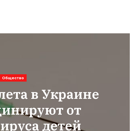
Общество
лета в Украине
цинируют от
ируса детей