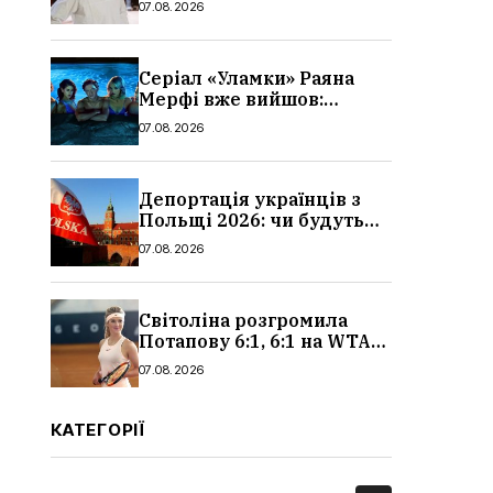
07.08.2026
Серіал «Уламки» Раяна
Мерфі вже вийшов:
сюжет, актори та всі
07.08.2026
деталі, де дивитися
Депортація українців з
Польщі 2026: чи будуть
висилати українських
07.08.2026
чоловіків
Світоліна розгромила
Потапову 6:1, 6:1 на WTA
1000 у Торонто
07.08.2026
КАТЕГОРІЇ