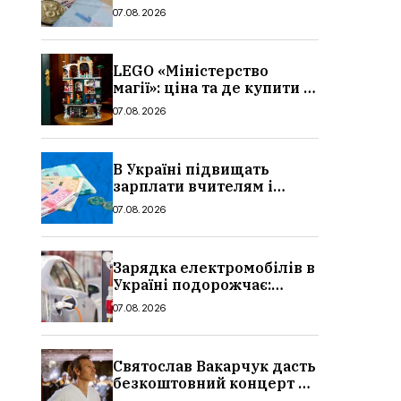
потрібно, умови, кому
07.08.2026
можуть відмовити
LEGO «Міністерство
магії»: ціна та де купити в
Україні
07.08.2026
В Україні підвищать
зарплати вчителям і
стипендії студентам з 1
07.08.2026
вересня 2026: умови,
суми, розмір
Зарядка електромобілів в
Україні подорожчає:
причина і нові ціни з
07.08.2026
серпня 2026
Святослав Вакарчук дасть
безкоштовний концерт у
Львові: дата і місце