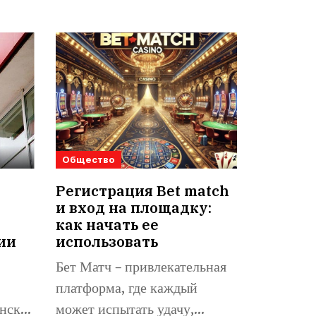
Общество
Регистрация Bet match
и вход на площадку:
как начать ее
ии
использовать
Бет Матч – привлекательная
платформа, где каждый
нске,
может испытать удачу,