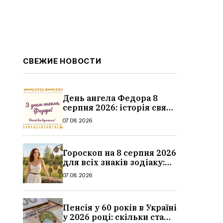
СВЕЖИЕ НОВОСТИ
День ангела Федора 8
серпня 2026: історія свята,
значення імені,
07.08.2026
привітання у віршах і
прозі
Гороскоп на 8 серпня 2026
для всіх знаків зодіаку:
кохання, гроші та справи
07.08.2026
Пенсія у 60 років в Україні
у 2026 році: скільки стажу