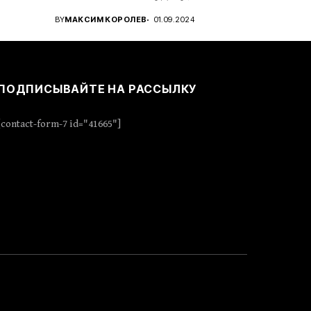
..
проявить стратегическое...
BY
МАКСИМ КОРОЛЕВ
01.09.2024
ПОДПИСЫВАЙТЕ НА РАССЫЛКУ
[contact-form-7 id="41665"]