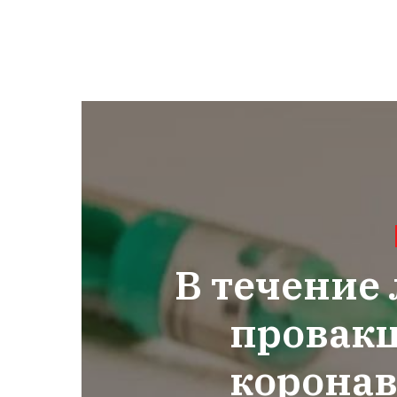
В течение 
провак
коронав