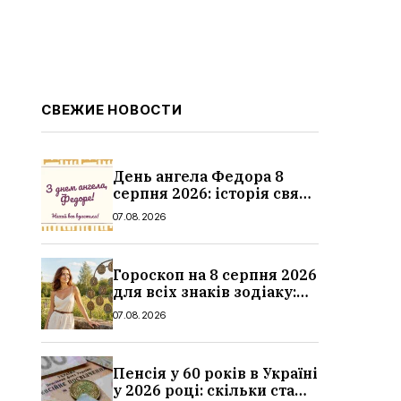
СВЕЖИЕ НОВОСТИ
День ангела Федора 8
серпня 2026: історія свята,
значення імені,
07.08.2026
привітання у віршах і
прозі
Гороскоп на 8 серпня 2026
для всіх знаків зодіаку:
кохання, гроші та справи
07.08.2026
Пенсія у 60 років в Україні
у 2026 році: скільки стажу