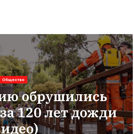
Общество
лию обрушились
за 120 лет дожди
видео)