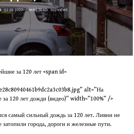
В
02.02.2022
1 MINS READ
320 VIEWS
e28c80940461b9dc2a3c03b8.jpg” alt=”На
за 120 лет дожди (видео)” width=”100%” />
ся самый сильный дождь за 120 лет. Ливни не
 затопили города, дороги и железные пути.