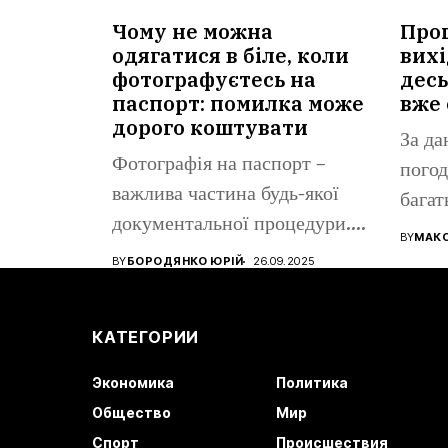
Чому не можна
Прог
одягатися в біле, коли
вихі
фотографуєтесь на
десь
паспорт: помилка може
вже 
дорого коштувати
За да
Фотографія на паспорт –
погод
важлива частина будь-якої
багат
документальної процедури.
все ще
BY
МАК
Від того, наскільки...
BY
БОРОДЯНКО ЮРІЙ
26.09.2025
КАТЕГОРИИ
Экономика
Политика
Общество
Мир
Спорт
Происшествия