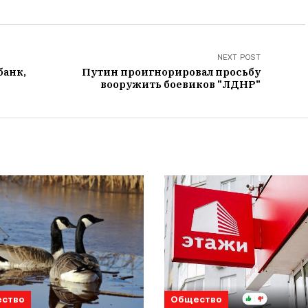
NEXT POST
банк,
Путин проигнорировал просьбу
вооружить боевиков "ЛДНР"
ство
Общество