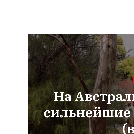
На Австра
сильнейшие 
(