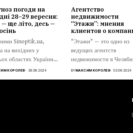
ноз погоди на
Агентство
дні 28–29 вересня:
недвижимости
 — ще літо, десь —
“Этажи”: мнения
осінь
клиентов о компан
ними Sinoptik.ua,
"Этажи" — это одно из
а на вихідних у
ведущих агентств
ьох областях України
недвижимости в Челяби
...
предлагающее широкий.
СИМ КОРОЛЕВ
28.09.2024
BY
МАКСИМ КОРОЛЕВ
03.09.2024