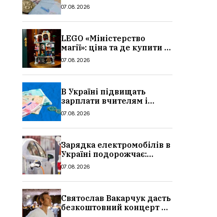
потрібно, умови, кому
07.08.2026
можуть відмовити
LEGO «Міністерство
магії»: ціна та де купити в
Україні
07.08.2026
В Україні підвищать
зарплати вчителям і
стипендії студентам з 1
07.08.2026
вересня 2026: умови,
суми, розмір
Зарядка електромобілів в
Україні подорожчає:
причина і нові ціни з
07.08.2026
серпня 2026
Святослав Вакарчук дасть
безкоштовний концерт у
Львові: дата і місце