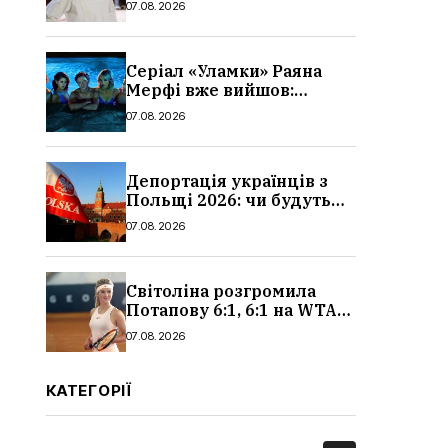
07.08.2026
Серіал «Уламки» Раяна
Мерфі вже вийшов:
сюжет, актори та всі
07.08.2026
деталі, де дивитися
Депортація українців з
Польщі 2026: чи будуть
висилати українських
07.08.2026
чоловіків
Світоліна розгромила
Потапову 6:1, 6:1 на WTA
1000 у Торонто
07.08.2026
КАТЕГОРІЇ