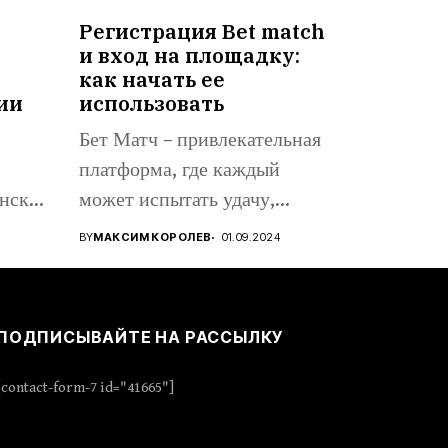
Регистрация Bet match
и вход на площадку:
как начать ее
ии
использовать
Бет Матч – привлекательная
платформа, где каждый
нске,
может испытать удачу,
..
проявить стратегическое...
BY
МАКСИМ КОРОЛЕВ
01.09.2024
ПОДПИСЫВАЙТЕ НА РАССЫЛКУ
[contact-form-7 id="41665"]