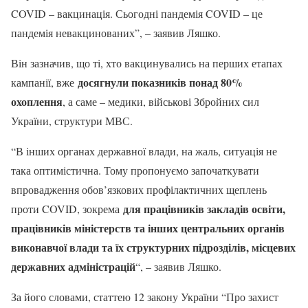
COVID – вакцинація. Сьогодні пандемія COVID – це
пандемія невакцинованих”, – заявив Ляшко.
Він зазначив, що ті, хто вакцинувались на перших етапах
досягнули показників понад 80%
кампанії, вже
охоплення
, а саме – медики, військові Збройних сил
України, структури МВС.
“В інших органах державної влади, на жаль, ситуація не
така оптимістична. Тому пропонуємо започаткувати
впровадження обов’язкових профілактичних щеплень
для працівників закладів освіти,
проти COVID, зокрема
працівників міністерств та інших центральних органів
виконавчої влади та їх структурних підрозділів, місцевих
державних адміністрацій
“, – заявив Ляшко.
За його словами, статтею 12 закону України “Про захист