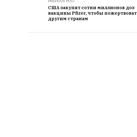
PREVIOUS POST
США закупят сотни миллионов доз
вакцины Pfizer, чтобы пожертвоват
другим странам