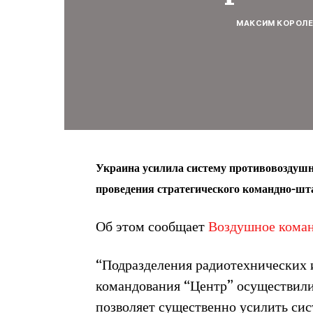
МАКСИМ КОРОЛ
Украина усилила систему противовоздушн
проведения стратегического командно-шта
Об этом сообщает
Воздушное коман
“Подразделения радиотехнических 
командования “Центр” осуществили
позволяет существенно усилить си