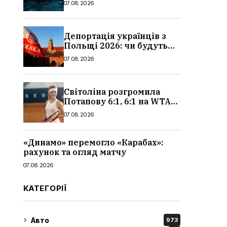
07.08.2026
деталі, де дивитися
Депортація українців з
Польщі 2026: чи будуть
висилати українських
07.08.2026
чоловіків
Світоліна розгромила
Потапову 6:1, 6:1 на WTA
1000 у Торонто
07.08.2026
«Динамо» перемогло «Карабах»:
рахунок та огляд матчу
07.08.2026
КАТЕГОРІЇ
Авто
973