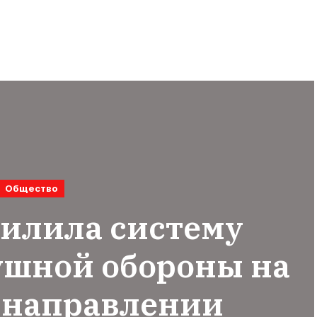
Общество
силила систему
ушной обороны на
 направлении