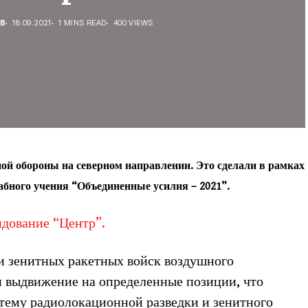
ЕВ
18.09.2021
1 MINS READ
400 VIEWS
ой обороны на северном направлении. Это сделали в рамках
бного учения “Объединенные усилия – 2021”.
дование “Центр”.
и зенитных ракетных войск воздушного
 выдвижение на определенные позиции, что
стему радиолокационной разведки и зенитного