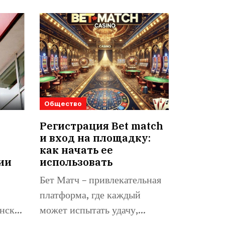
Общество
Регистрация Bet match
и вход на площадку:
как начать ее
ии
использовать
Бет Матч – привлекательная
платформа, где каждый
нске,
может испытать удачу,