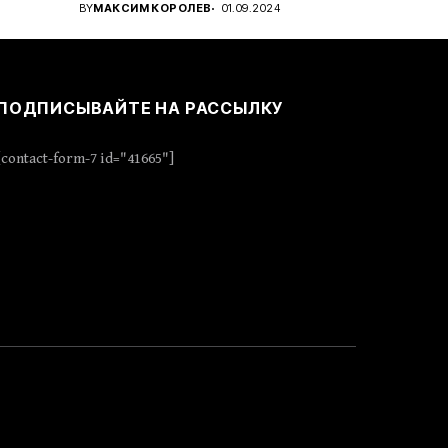
..
проявить стратегическое...
BY
МАКСИМ КОРОЛЕВ
01.09.2024
ПОДПИСЫВАЙТЕ НА РАССЫЛКУ
[contact-form-7 id="41665"]