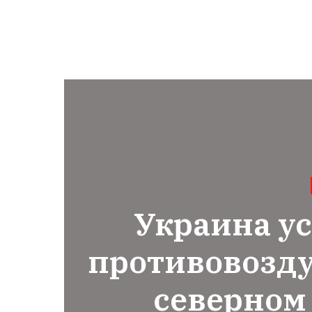
Украина у
противовозд
северном