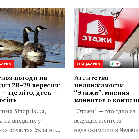
ство
Общество
ноз погоди на
Агентство
дні 28–29 вересня:
недвижимости
 — ще літо, десь —
“Этажи”: мнения
осінь
клиентов о компан
ними Sinoptik.ua,
"Этажи" — это одно из
а на вихідних у
ведущих агентств
ьох областях України
недвижимости в Челяби