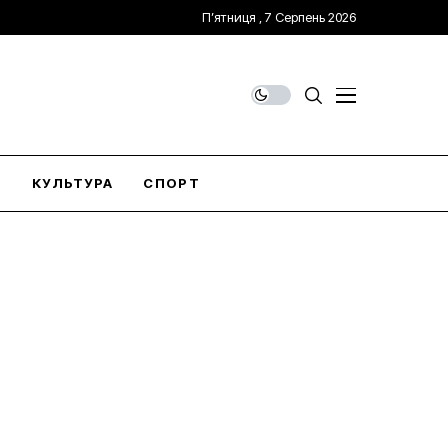
П’ятниця , 7 Серпень 2026
О
КУЛЬТУРА
СПОРТ