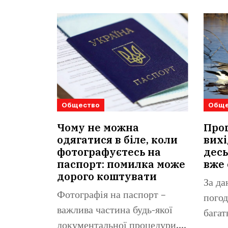
Общество
Обще
Чому не можна
Прог
одягатися в біле, коли
вихі
фотографуєтесь на
десь
паспорт: помилка може
вже 
дорого коштувати
За да
Фотографія на паспорт –
погод
важлива частина будь-якої
багат
документальної процедури.