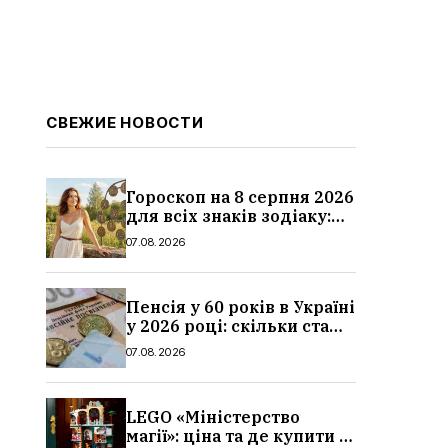
СВЕЖИЕ НОВОСТИ
Гороскоп на 8 серпня 2026
для всіх знаків зодіаку:
кохання, гроші та справи
07.08.2026
Пенсія у 60 років в Україні
у 2026 році: скільки стажу
потрібно, умови, кому
07.08.2026
можуть відмовити
LEGO «Міністерство
магії»: ціна та де купити в