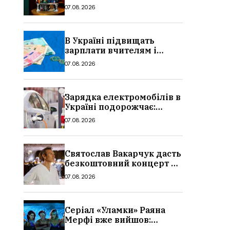
Україні
07.08.2026
В Україні підвищать
зарплати вчителям і
стипендії студентам з 1
07.08.2026
вересня 2026: умови,
суми, розмір
Зарядка електромобілів в
Україні подорожчає:
причина і нові ціни з
07.08.2026
серпня 2026
Святослав Вакарчук дасть
безкоштовний концерт у
Львові: дата і місце
07.08.2026
Серіал «Уламки» Раяна
Мерфі вже вийшов:
сюжет, актори та всі