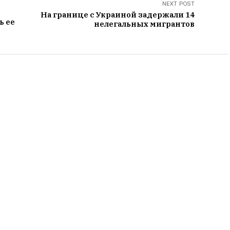
NEXT POST
На границе с Украиной задержали 14
ь ее
нелегальных мигрантов