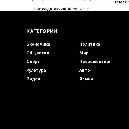
все ще
BY
МАК
Від того, наскільки...
BY
БОРОДЯНКО ЮРІЙ
26.09.2025
КАТЕГОРИИ
Экономика
Политика
Общество
Мир
Спорт
Происшествия
Культура
Авто
Видео
Языки