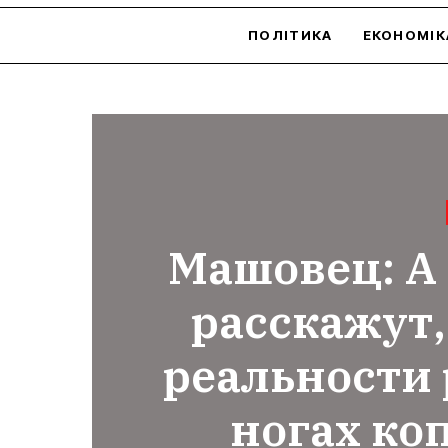
ПОЛІТИКА
ЕКОНОМІК
Машовец: А 
расскажут,
реальности р
ногах ко