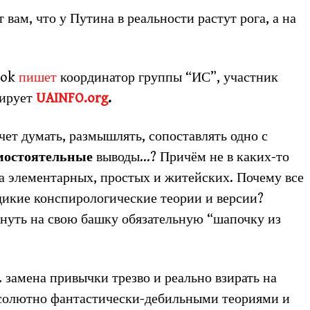
вам, что у Путина в реальности растут рога, а на
ook
пишет
координатор группы “ИС”, участник
мирует
UAINFO.org
.
ет думать, размышлять, сопоставлять одно с
мостоятельные
выводы…? Причём не в каких-то
а элементарных, простых и житейских. Почему все
 дикие конспирологические теории и версии?
януть на свою башку обязательную “шапочку из
 замена привычки трезво и реально взирать на
солютно фантастически-дебильными теориями и