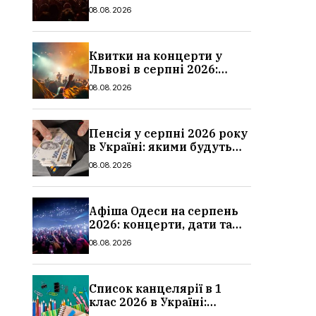
дати та ціни
08.08.2026
Квитки на концерти у
Львові в серпні 2026:
дати, ціни та локації
08.08.2026
Пенсія у серпні 2026 року
в Україні: якими будуть
мінімальні та
08.08.2026
максимальні виплати,
суми
Афіша Одеси на серпень
2026: концерти, дати та
ціни квитків
08.08.2026
Список канцелярії в 1
клас 2026 в Україні:
повний чек-лист для