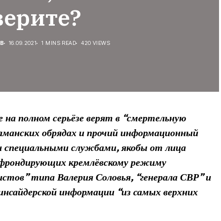
верите?
В
16.09.2021
1 MINS READ
420 VIEWS
на полном серьёзе верят в “смертельную
шаманских обрядах и прочий информационный
и специальными службами, якобы от лица
 фрондирующих кремлёвскому режиму
стов” типа Валерия Соловья, “генерала СВР” и
инсайдерской информации “из самых верхних