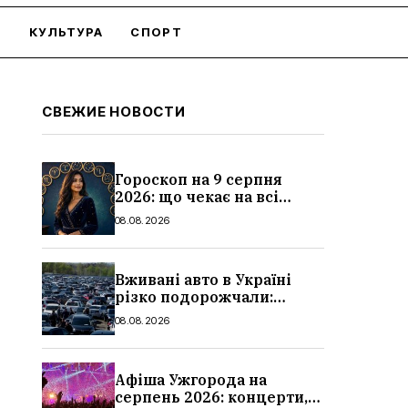
О
КУЛЬТУРА
СПОРТ
СВЕЖИЕ НОВОСТИ
Гороскоп на 9 серпня
2026: що чекає на всі
знаки зодіаку
08.08.2026
Вживані авто в Україні
різко подорожчали:
причини, які машини
08.08.2026
додали найбільше в ціні
Афіша Ужгорода на
серпень 2026: концерти,