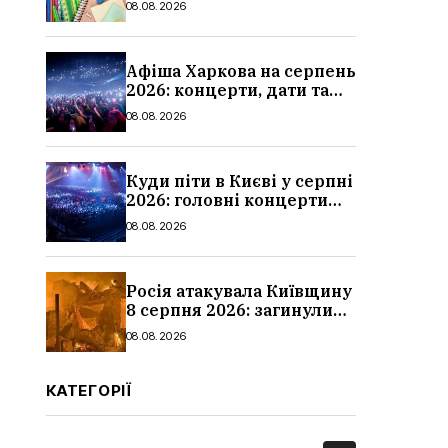
08.08.2026
школи
Афіша Харкова на серпень
2026: концерти, дати та
ціни квитків
08.08.2026
Куди піти в Києві у серпні
2026: головні концерти
місяця, дати, артисти та
08.08.2026
ціни
Росія атакувала Київщину
8 серпня 2026: загинули
троє людей, серед них
08.08.2026
дитина, наслідки
КАТЕГОРІЇ