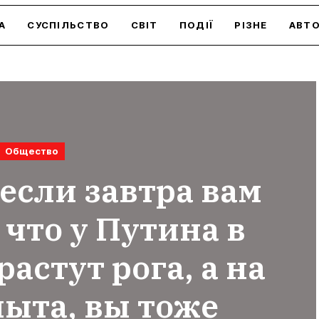
А
СУСПІЛЬСТВО
СВІТ
ПОДІЇ
РІЗНЕ
АВТ
Общество
если завтра вам
 что у Путина в
астут рога, а на
пыта, вы тоже