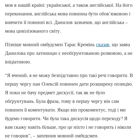
мов в нашій країні: української, а також англійської. На його
переконання, англійська мова повинна бути обов’язковою і
вивчити її повинні всі. Данилов зазначив, що англійська –
мова цивілізованого світу.
Пізніше мовний омбудсмен Тарас Кремінь
сказав
, що заява
Данилова про латиницю є необґрунтованою розмовою, а не
ініціативою.
“Я вчений, я не можу безпідставно про такі речі говорити. В
першу чергу пан Олексій повинен дати розширену позицію.
Я поки не бачу предмет дискусії, так як не було
обґрунтувань. Була фраза, тому в першу чергу він сам
повинен її коментувати. Якщо він прокоментує, тоді і ми
будемо говорити. Чи була така дискусія щодо переходу? Я
вам скажу навіть більше, про це ніхто і не говорить і ніколи
не говорив”, – запевнив мовний омбудсмен.