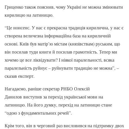
Гриценко також пояснив, чому Україні не можна змінювати
кирилицю на латиницю.
“Це нонсенс. У нас є прекрасна традиція кирилична, у нас є
створена величезна інформаційна база на кириличній
основі. Київ був матір’ю містам (князівствам) руським, що
він посилав туди книги й посилав грамотність. Тепер ми
хочемо це все ліквідувати? І ніякої паралельності, всяка
паралельність руйнує – руйнувати традицію не можна”, –
сказав експерт.
Нагадаємо, раніше секретар РНБО Олексій
Данилов виступив за перехід української мови на
латиницю. На його думку, перехід на латиницю стане
“одою з фундаментальних речей”.
Крім того, він в черговий раз висловився на підтримку двох