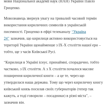
мови Національної академії наук (НАН) України Павло
Гриценко.
Мовознавець звернув увагу на тривалий часовий термін
використання кириличних символів в українській
писемності. Гриценко в ефірі телеканалу
“Україна
24”
зазначив, що кирилиця активно використовується на
території України щонайменше з ІХ-Х століття нашої ери –
тобто, ще з часів Київської Русі.
“Кирилиця в Україні існує, принаймні, спорадично, тобто
частково, з ІХ століття. А з Х століття почалося масове
поширення кириличної книги – а це те, через що
утвердилася наша держава. Тому що через кириличну книгу
київський князь посилав своїх губернаторів (тепер так
кажуть, а тоді говорили – посадники) в різні міста”, –
зазначив він.