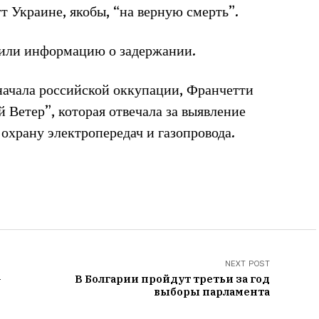
т Украине, якобы, “на верную смерть”.
дили информацию о задержании.
 начала российской оккупации, Франчетти
 Ветер”, которая отвечала за выявление
 охрану электропередач и газопровода.
NEXT POST
а
В Болгарии пройдут третьи за год
выборы парламента