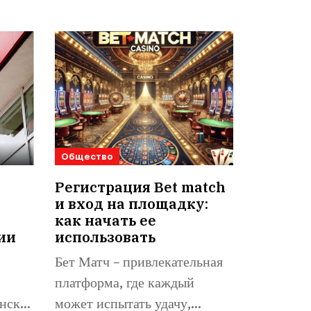
Общество
Регистрация Bet match
и вход на площадку:
как начать ее
ии
использовать
Бет Матч – привлекательная
платформа, где каждый
нске,
может испытать удачу,