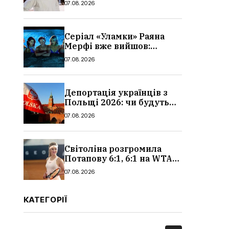
07.08.2026
Серіал «Уламки» Раяна
Мерфі вже вийшов:
сюжет, актори та всі
07.08.2026
деталі, де дивитися
Депортація українців з
Польщі 2026: чи будуть
висилати українських
07.08.2026
чоловіків
Світоліна розгромила
Потапову 6:1, 6:1 на WTA
1000 у Торонто
07.08.2026
КАТЕГОРІЇ