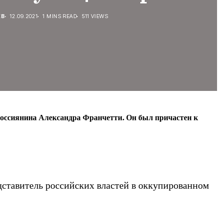
ЕВ
12.09.2021
1 MINS READ
511 VIEWS
россиянина Александра Франчетти. Он был причастен к
ставитель российских властей в оккупированном