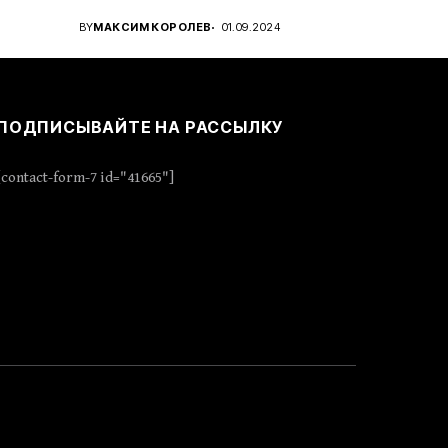
..
проявить стратегическое...
BY
МАКСИМ КОРОЛЕВ
01.09.2024
ПОДПИСЫВАЙТЕ НА РАССЫЛКУ
[contact-form-7 id="41665"]