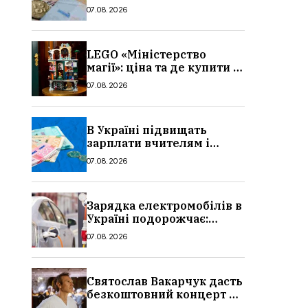
потрібно, умови, кому
07.08.2026
можуть відмовити
LEGO «Міністерство
магії»: ціна та де купити в
Україні
07.08.2026
В Україні підвищать
зарплати вчителям і
стипендії студентам з 1
07.08.2026
вересня 2026: умови,
суми, розмір
Зарядка електромобілів в
Україні подорожчає:
причина і нові ціни з
07.08.2026
серпня 2026
Святослав Вакарчук дасть
безкоштовний концерт у
Львові: дата і місце