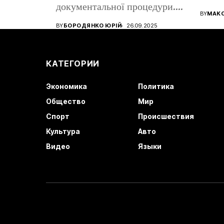
документальної процедури.
все ще
BY
МАК
Від того, наскільки...
BY
БОРОДЯНКО ЮРІЙ
26.09.2025
КАТЕГОРИИ
Экономика
Политика
Общество
Мир
Спорт
Происшествия
Культура
Авто
Видео
Языки