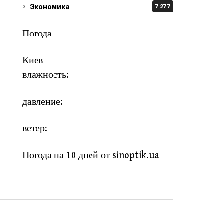
Экономика
7 277
Погода
Киев
влажность:
давление:
ветер:
Погода на 10 дней от
sinoptik.ua