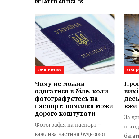
RELATED ARTICLES
Общество
Обще
Чому не можна
Прог
одягатися в біле, коли
вихі
фотографуєтесь на
десь
паспорт: помилка може
вже 
дорого коштувати
За да
Фотографія на паспорт –
погод
важлива частина будь-якої
багат