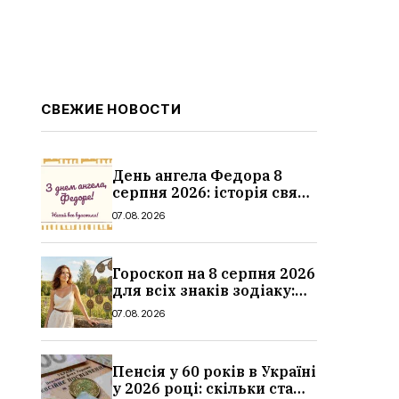
СВЕЖИЕ НОВОСТИ
День ангела Федора 8
серпня 2026: історія свята,
значення імені,
07.08.2026
привітання у віршах і
прозі
Гороскоп на 8 серпня 2026
для всіх знаків зодіаку:
кохання, гроші та справи
07.08.2026
Пенсія у 60 років в Україні
у 2026 році: скільки стажу