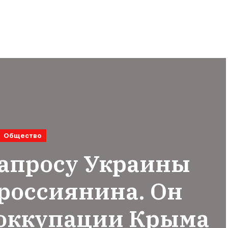
Общество
запросу Украины
россиянина. Он
 оккупации Крыма