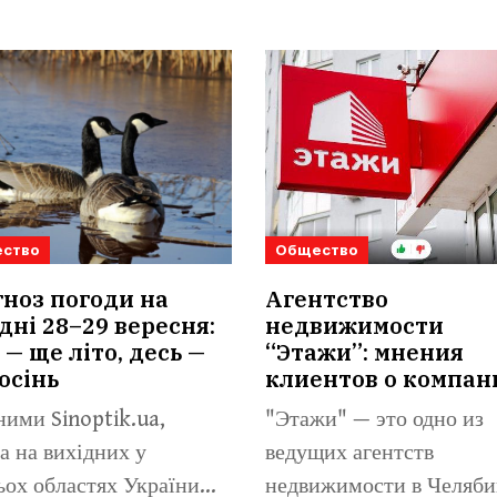
ство
Общество
ноз погоди на
Агентство
дні 28–29 вересня:
недвижимости
 — ще літо, десь —
“Этажи”: мнения
осінь
клиентов о компан
ними Sinoptik.ua,
"Этажи" — это одно из
а на вихідних у
ведущих агентств
ьох областях України
недвижимости в Челяби