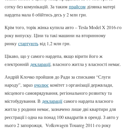
сотку без комунікацій. За таким
прайсом
ділянка матері
нардепа мала б обійтись десь у 2 млн грн.
Крім того, торік жінка купила авто – Tesla Model X 2016-го
року випуску. Ціни та такі машини на вторинному
ринку
стартують
від 1,2 млн грн.
Цікаво, що у самого нардепа, якщо вірити його ж
електронній
декларації
, власного житла у власності немає.
Андрій Клочко пройшов до Ради за списками “Слуги
народу”, зараз
очолює
комітет з організації держвлади,
місцевого самоврядування, регіонального розвитку та
містобудування. В
декларації
самого нардепа власного
житла у родини немає, зазначено лише дві квартири для
реєстрації і одна на понад 100 квадратів в оренді. З авто у
нього 2 запорожця, Volkswagen Touareg 2011-го року