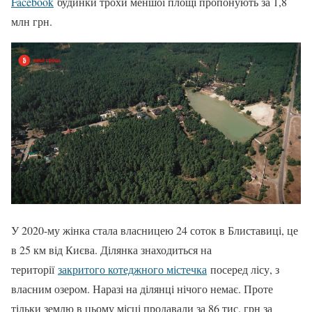
Facebook
будинки трохи меншої площі пропонують за 1,8
млн грн.
У 2020-му жінка стала власницею 24 соток в Блиставиці, це
в 25 км від Києва. Ділянка знаходиться на
території
закритого котеджного містечка
посеред лісу, з
власним озером. Наразі на ділянці нічого немає. Проте
тільки землю в цьому місці продавали за 86 тис. грн за