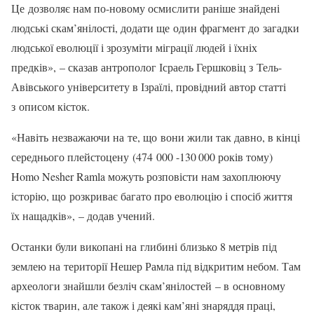
Це дозволяє нам по-новому осмислити раніше знайдені
людські скам’янілості, додати ще один фрагмент до загадки
людської еволюції і зрозуміти міграції людей і їхніх
предків», – сказав антрополог Ісраель Гершковіц з Тель-
Авівського університету в Ізраїлі, провідний автор статті
з описом кісток.
«Навіть незважаючи на те, що вони жили так давно, в кінці
середнього плейстоцену (474 000 -130 000 років тому)
Homo Nesher Ramla можуть розповісти нам захоплюючу
історію, що розкриває багато про еволюцію і спосіб життя
їх нащадків», – додав учений.
Останки були викопані на глибині близько 8 метрів під
землею на території Нешер Рамла під відкритим небом. Там
археологи знайшли безліч скам’янілостей – в основному
кісток тварин, але також і деякі кам’яні знаряддя праці,