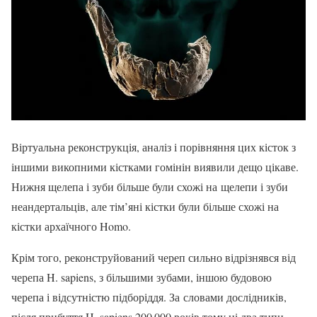
Віртуальна реконструкція, аналіз і порівняння цих кісток з
іншими викопними кістками гомінін виявили дещо цікаве.
Нижня щелепа і зуби більше були схожі на щелепи і зуби
неандертальців, але тім’яні кістки були більше схожі на
кістки архаїчного Homo.
Крім того, реконструйований череп сильно відрізнявся від
черепа H. sapiens, з більшими зубами, іншою будовою
черепа і відсутністю підборіддя. За словами дослідників,
після прибуття H. sapiens 200 000 років тому ці два типи