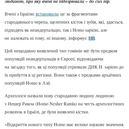
людиною, про яку вчені не підозрювали – до сих пір.
Вчені з Ізраїлю
встановили
це за фрагментами
стародавнього черепа, щелепних кісток і зубів, які, здається,
підходять як неандертальцю, так і Homo sapiens, але
НВ
не належать ні тому, ні іншому, інформує
.
Цей нещодавно виявлений тип гомінін міг бути предком
популяцій неандертальців в Європі, відповідаючи
на загадку того, як ці популяції отримали ДНК H. sapiens до
їх прибуття в ці регіони. Вони також є предками архаїчних
популяцій Homo в Азії.
Археологи назвали нову стародавню людину людиною
з Нешер Рамла (Homo Nesher Ramla) на честь археологічних
розкопок в Ізраїлі, де були виявлені кістки.
«Відкриття нового типу Homo має велике наукове значення.