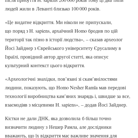
людей жили в Леванті близько 100 000 років.
«Це видатне відкриття. Ми ніколи не припускали,
що поряд з H. sapiens, архаїчний Homo бродив по цій
території так пізно в історії людства», – сказав археолог
Йосі Зайднер з Єврейського університету Єрусалиму в
Ізраїлі, провідний автор другої статті, яка описує
культурний контекст цього відкриття.
«Археологічні знахідки, пов’язані зі скам’янілостями
людини, показують, що Homo Nesher Ramla мав передові
технології виробництва кам’яних знарядь і, швидше за все,
взаємодіяв з місцевими H. sapiens», – додав Йосі Зайднер.
Кістки не дали ДНК, яка дозволила б більш точно
визначити людину з Нешер Рамла, але дослідники
вважають, що їх відкриття має важливе значення для