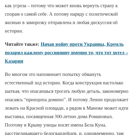
как угроза – потому что может вновь вернуть страну к
спорам о самой себе. А потому наряду с политической
жизнью в заморозку отправлена и любая дискуссия об
истории.
Читайте также:
Начав войну проти Украины, Кремль
подарил каждому россиянину именно то, что тот хотел –
Казарин
Во многом это напоминает попытку обмануть
естественный ход истории. Когда конструкция настолько
шаткая, что опасаешься трогать любую деталь, закономерно
опасаясь “принципа домино”. И потому Ленин продолжает
лежать на Красной площади, а рядом в Манеже может идти
выставка, посвященная 300-летию дома Романовых.
Поэтому в Крыму улицы носят имена Бела Куна,
расстреливавшего белогвардейцев, и, одновременно, там