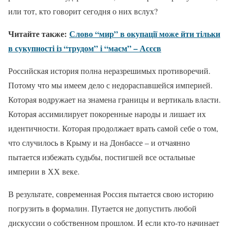
или тот, кто говорит сегодня о них вслух?
Читайте также:
Слово “мир” в окупації може йти тільки
в сукупності із “трудом” і “маєм” – Асєєв
Российская история полна неразрешимых противоречий.
Потому что мы имеем дело с недораспавшейся империей.
Которая водружает на знамена границы и вертикаль власти.
Которая ассимилирует покоренные народы и лишает их
идентичности. Которая продолжает врать самой себе о том,
что случилось в Крыму и на Донбассе – и отчаянно
пытается избежать судьбы, постигшей все остальные
империи в ХХ веке.
В результате, современная Россия пытается свою историю
погрузить в формалин. Путается не допустить любой
дискуссии о собственном прошлом. И если кто-то начинает