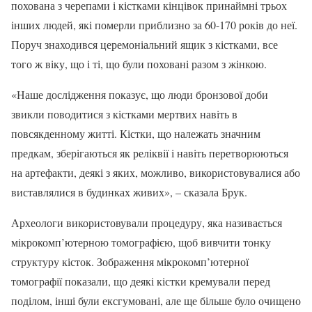
похована з черепами і кістками кінцівок принаймні трьох
інших людей, які померли приблизно за 60-170 років до неї.
Поруч знаходився церемоніальний ящик з кістками, все
того ж віку, що і ті, що були поховані разом з жінкою.
«Наше дослідження показує, що люди бронзової доби
звикли поводитися з кістками мертвих навіть в
повсякденному житті. Кістки, що належать значним
предкам, зберігаються як реліквії і навіть перетворюються
на артефакти, деякі з яких, можливо, використовувалися або
виставлялися в будинках живих», – сказала Брук.
Археологи використовували процедуру, яка називається
мікрокомп’ютерною томографією, щоб вивчити тонку
структуру кісток. Зображення мікрокомп’ютерної
томографії показали, що деякі кістки кремували перед
поділом, інші були ексгумовані, але ще більше було очищено