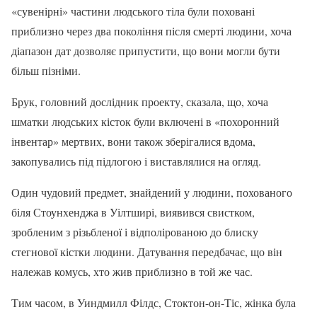
«сувенірні» частини людського тіла були поховані
приблизно через два покоління після смерті людини, хоча
діапазон дат дозволяє припустити, що вони могли бути
більш пізніми.
Брук, головний дослідник проекту, сказала, що, хоча
шматки людських кісток були включені в «похоронний
інвентар» мертвих, вони також зберігалися вдома,
закопувались під підлогою і виставлялися на огляд.
Один чудовий предмет, знайдений у людини, похованого
біля Стоунхенджа в Уілтширі, виявився свистком,
зробленим з різьбленої і відполірованою до блиску
стегнової кістки людини. Датування передбачає, що він
належав комусь, хто жив приблизно в той же час.
Тим часом, в Уиндмилл Філдс, Стоктон-он-Тіс, жінка була