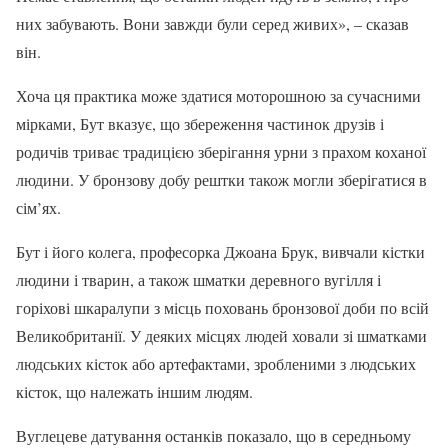
них забувають. Вони завжди були серед живих», – сказав
він.
Хоча ця практика може здатися моторошною за сучасними
мірками, Бут вказує, що збереження частинок друзів і
родичів триває традицією зберігання урни з прахом коханої
людини. У бронзову добу рештки також могли зберігатися в
сім’ях.
Бут і його колега, професорка Джоана Брук, вивчали кістки
людини і тварин, а також шматки деревного вугілля і
горіхові шкаралупи з місць поховань бронзової доби по всій
Великобританії. У деяких місцях людей ховали зі шматками
людських кісток або артефактами, зробленими з людських
кісток, що належать іншим людям.
Вуглецеве датування останків показало, що в середньому