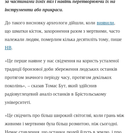
за частинами їхніх тіл і навіть перетворюючи їх на
інструменти або прикраси.
До такого висновку археологи дійшли, коли
виявили
,
що шматки кісток, захоронення разом з мертвими, часто
належали людям, померлим кілька десятиліть тому, пише
НВ
.
«Це перше наявне у нас свідчення на користь усталеної
традиції бронзової доби збереження людських останків
протягом значного періоду часу, протягом декількох
поколінь», – сказав Томас Бут, який здійснив
радіовуглецевий аналіз останків в Брістольському
університеті.
«Це свідчить про більш широкий світогляі, коли грань між
живими і мертвими була більш розмитою, ніж сьогодні.
Немає ставлення, що останки людей йдуть в землю, і про