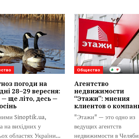
ство
Общество
ноз погоди на
Агентство
дні 28–29 вересня:
недвижимости
 — ще літо, десь —
“Этажи”: мнения
осінь
клиентов о компан
ними Sinoptik.ua,
"Этажи" — это одно из
а на вихідних у
ведущих агентств
ьох областях України
недвижимости в Челяби