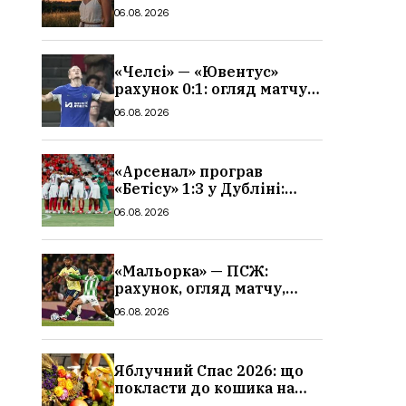
гороскоп, кому із знаків
06.08.2026
зодіаку принесе успіх
«Челсі» — «Ювентус»
рахунок 0:1: огляд матчу
та вихід Мудрика
06.08.2026
«Арсенал» програв
«Бетісу» 1:3 у Дубліні:
огляд матчу та всі голи
06.08.2026
«Мальорка» — ПСЖ:
рахунок, огляд матчу,
голи та склад парижан
06.08.2026
Яблучний Спас 2026: що
покласти до кошика на
освячення, які фрукти,