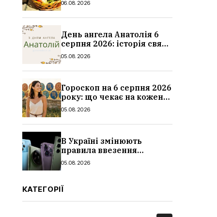
06.08.2026
традиції
День ангела Анатолія 6
серпня 2026: історія свята,
значення імені,
05.08.2026
привітання у віршах і
прозі
Гороскоп на 6 серпня 2026
року: що чекає на кожен
знак зодіаку
05.08.2026
В Україні змінюють
правила ввезення
смартфонів: що буде з
05.08.2026
цінами, як працюватиме
контроль IMEI
КАТЕГОРІЇ