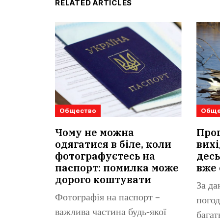
RELATED ARTICLES
Общество
Обще
Чому не можна
Прог
одягатися в біле, коли
вихі
фотографуєтесь на
десь
паспорт: помилка може
вже 
дорого коштувати
За да
Фотографія на паспорт –
погод
важлива частина будь-якої
багат