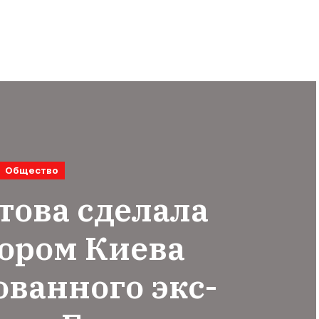
Общество
това сделала
ором Киева
ванного экс-