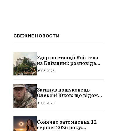
СВЕЖИЕ НОВОСТИ
Удар по станції Квітгева
на Київщині: розповідь
очевидців, як вісім людей
06.08.2026
загинули біля колій, що
сталося
Загинув пошуковець
Олексій Юков: що відомо
про його роботу, хто він
06.08.2026
такий, біографія
Сонячне затемнення 12
серпня 2026 року: