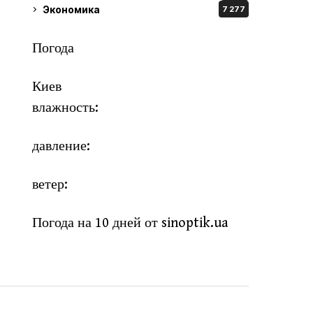
Экономика
7 277
Погода
Киев
влажность:
давление:
ветер:
Погода на 10 дней от
sinoptik.ua