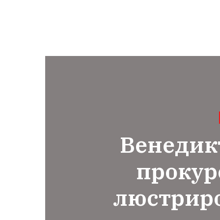
Венедик
прокур
люстриро