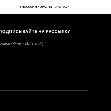
..
проявить стратегическое...
BY
МАКСИМ КОРОЛЕВ
01.09.2024
ПОДПИСЫВАЙТЕ НА РАССЫЛКУ
[contact-form-7 id="41665"]