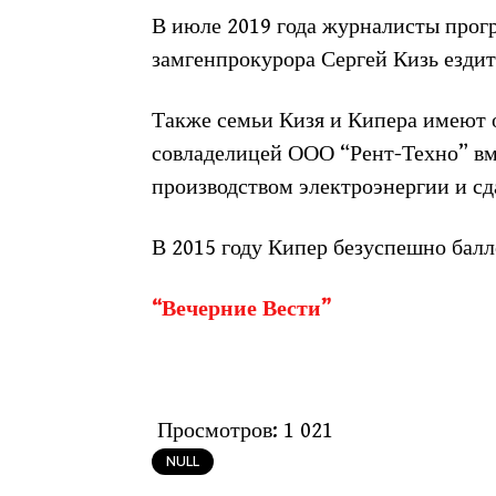
В июле 2019 года журналисты прог
замгенпрокурора Сергей Кизь ездит
Также семьи Кизя и Кипера имеют 
совладелицей ООО “Рент-Техно” вм
производством электроэнергии и сд
В 2015 году Кипер безуспешно балл
“Вечерние Вести”
Просмотров:
1 021
NULL