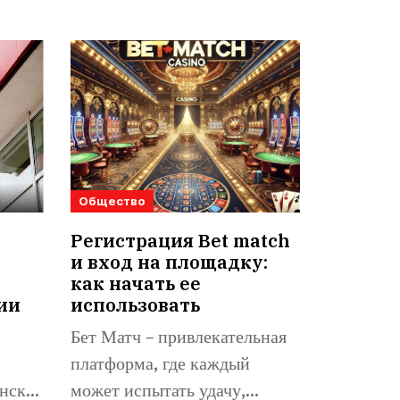
Общество
Регистрация Bet match
и вход на площадку:
как начать ее
ии
использовать
Бет Матч – привлекательная
платформа, где каждый
нске,
может испытать удачу,