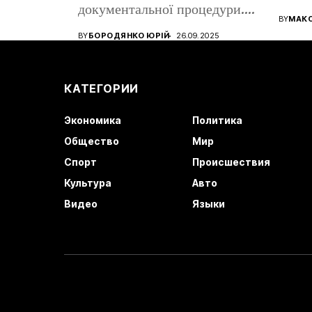
документальної процедури.
все ще
BY
МАК
Від того, наскільки...
BY
БОРОДЯНКО ЮРІЙ
26.09.2025
КАТЕГОРИИ
Экономика
Политика
Общество
Мир
Спорт
Происшествия
Культура
Авто
Видео
Языки