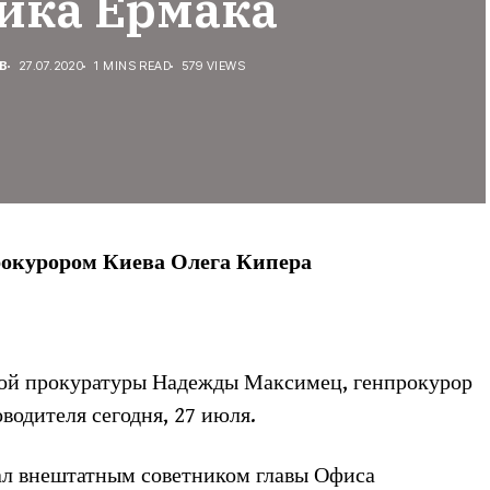
ика Ермака
В
27.07.2020
1 MINS READ
579 VIEWS
рокурором Киева Олега Кипера
ной прокуратуры Надежды Максимец, генпрокурор
водителя сегодня, 27 июля.
ал внештатным советником главы Офиса