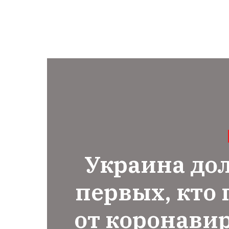
Украина до
первых, кто
от коронавир