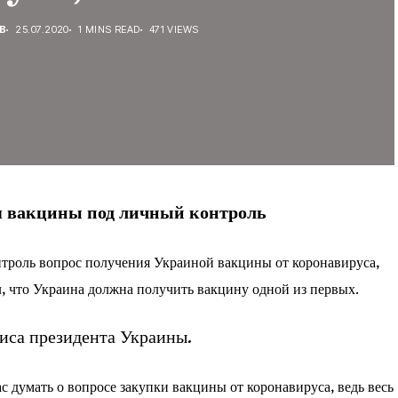
В
25.07.2020
1 MINS READ
471 VIEWS
я вакцины под личный контроль
нтроль вопрос получения Украиной вакцины от коронавируса,
ил, что Украина должна получить вакцину одной из первых.
иса президента Украины.
с думать о вопросе закупки вакцины от коронавируса, ведь весь