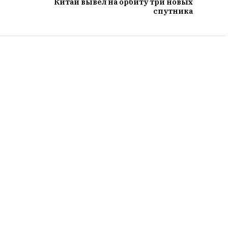
Китай вывел на орбиту три новых
спутника