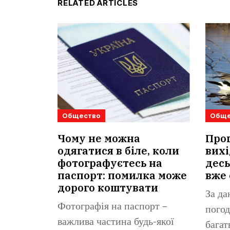
RELATED ARTICLES
Общество
Обще
Чому не можна
Прог
одягатися в біле, коли
вихі
фотографуєтесь на
десь
паспорт: помилка може
вже 
дорого коштувати
За да
Фотографія на паспорт –
погод
важлива частина будь-якої
багат