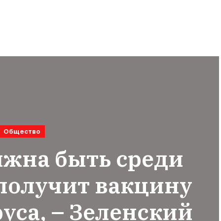
Общество
лжна быть среди
 получит вакцину
уса, – Зеленский