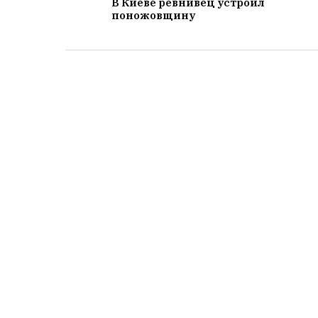
В Киеве ревнивец устроил
поножовщину