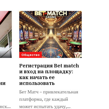
Общество
Регистрация Bet match
и вход на площадку:
как начать ее
ии
использовать
Бет Матч – привлекательная
платформа, где каждый
нске,
может испытать удачу,