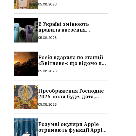
знак зодіаку
05.08.2026
В Україні змінюють
правила ввезення
смартфонів: що буде з
05.08.2026
цінами, як працюватиме
контроль IMEI
Росія вдарила по станції
«Квітневе»: що відомо про
жертв на Київщині,
05.08.2026
подробиці атаки
Преображення Господнє
2026: коли буде, дата,
традиції та заборони, що
05.08.2026
не можна робити
Розумні окуляри Apple
отримають функції Apple
Watch: що відомо,