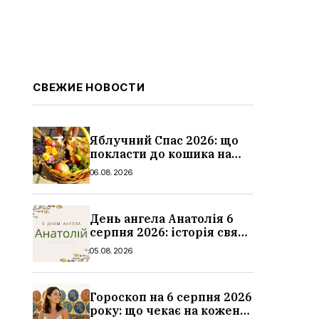
СВЕЖИЕ НОВОСТИ
Яблучний Спас 2026: що
покласти до кошика на
освячення, які фрукти,
06.08.2026
традиції
День ангела Анатолія 6
серпня 2026: історія свята,
значення імені,
05.08.2026
привітання у віршах і
прозі
Гороскоп на 6 серпня 2026
року: що чекає на кожен