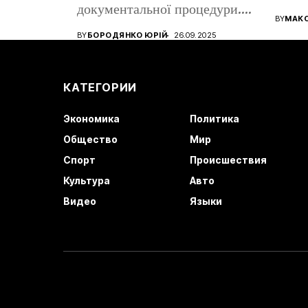
документальної процедури.
все ще
BY
МАК
Від того, наскільки...
BY
БОРОДЯНКО ЮРІЙ
26.09.2025
КАТЕГОРИИ
Экономика
Политика
Общество
Мир
Спорт
Происшествия
Культура
Авто
Видео
Языки