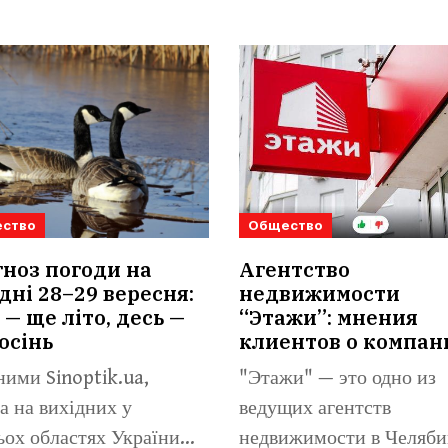
ство
Общество
ноз погоди на
Агентство
дні 28–29 вересня:
недвижимости
 — ще літо, десь —
“Этажи”: мнения
осінь
клиентов о компан
ними Sinoptik.ua,
"Этажи" — это одно из
а на вихідних у
ведущих агентств
ьох областях України
недвижимости в Челяби