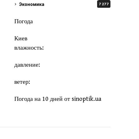
Экономика
7 277
Погода
Киев
влажность:
давление:
ветер:
Погода на 10 дней от
sinoptik.ua