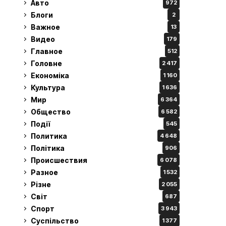
Авто
972
Блоги
2
Важное
13
Видео
179
Главное
512
Головне
2 417
Економіка
1 160
Культура
1 636
Мир
6 364
Общество
6 582
Події
545
Политика
4 648
Політика
906
Происшествия
6 078
Разное
1 532
Різне
2 055
Світ
687
Спорт
3 943
Суспільство
1 377