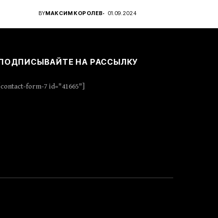
..
проявить стратегическое...
BY
МАКСИМ КОРОЛЕВ
01.09.2024
ПОДПИСЫВАЙТЕ НА РАССЫЛКУ
[contact-form-7 id="41665"]