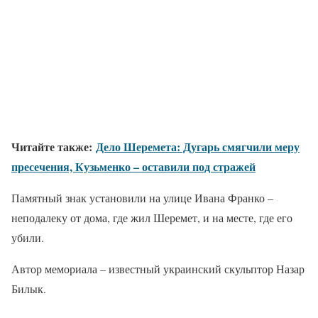
Читайте также:
Дело Шеремета: Дугарь смягчили меру
пресечения, Кузьменко – оставили под стражей
Памятный знак установили на улице Ивана Франко –
неподалеку от дома, где жил Шеремет, и на месте, где его
убили.
Автор мемориала – известный украинский скульптор Назар
Билык.