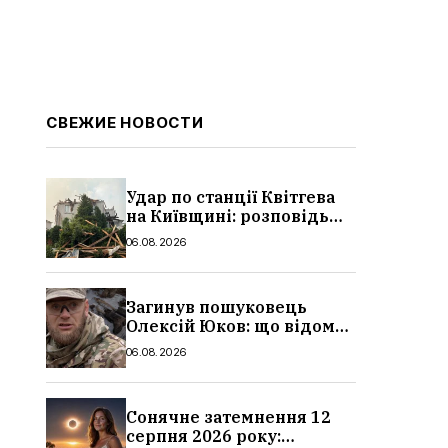
СВЕЖИЕ НОВОСТИ
Удар по станції Квітгева
на Київщині: розповідь
очевидців, як вісім людей
06.08.2026
загинули біля колій, що
сталося
Загинув пошуковець
Олексій Юков: що відомо
про його роботу, хто він
06.08.2026
такий, біографія
Сонячне затемнення 12
серпня 2026 року: