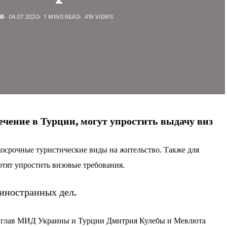
В
04.07.2020
1 MINS READ
419 VIEWS
чение в Турции, могут упростить выдачу виз
осрочные туристические виды на жительство. Также для
отят упростить визовые требования.
иностранных дел.
чи глав МИД Украины и Турции Дмитрия Кулебы и Мевлюта