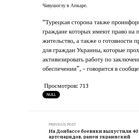
Чавушоглу в Анкаре.
“Турецкая сторона также проинфор
граждане которых имеют право на 
жительство, а также о готовности 
для граждан Украины, которые про
активизировать работу по заключе
обеспечении”, – говорится в сообщ
Просмотров:
713
NULL
PREVIOUS POST
На Донбассе боевики выпустили 40
артснарядов, ранен украинский