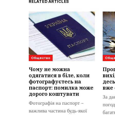
RELATED ARTICLES
Общество
Обще
Чому не можна
Прог
одягатися в біле, коли
вихі
фотографуєтесь на
десь
паспорт: помилка може
вже 
дорого коштувати
За да
Фотографія на паспорт –
погод
важлива частина будь-якої
багат