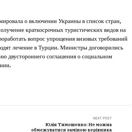
мировала о включении Украины в список стран,
получение краткосрочных туристических видов на
проработать вопрос упрощения визовых требований
ходят лечение в Турции. Министры договорились
нию двустороннего соглашения о социальном
ении.
NEXT POST
Юлія Тимошенко: Не можна
обмежуватися заміною керівника