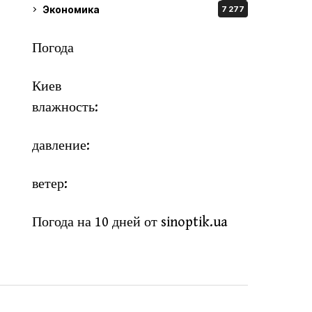
Экономика
7 277
Погода
Киев
влажность:
давление:
ветер:
Погода на 10 дней от
sinoptik.ua