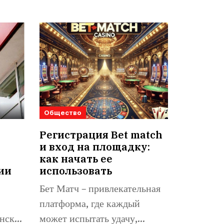
Общество
Регистрация Bet match
и вход на площадку:
как начать ее
ии
использовать
Бет Матч – привлекательная
платформа, где каждый
нске,
может испытать удачу,