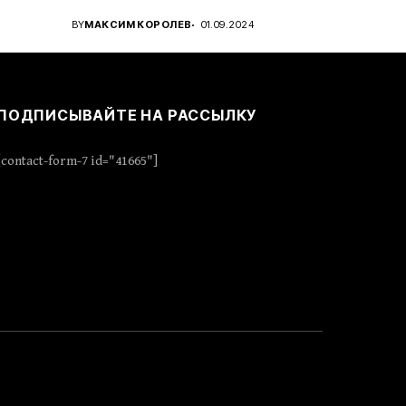
..
проявить стратегическое...
BY
МАКСИМ КОРОЛЕВ
01.09.2024
ПОДПИСЫВАЙТЕ НА РАССЫЛКУ
[contact-form-7 id="41665"]