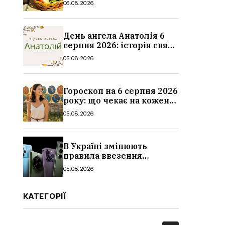
06.08.2026
традиції
День ангела Анатолія 6
серпня 2026: історія свята,
значення імені,
05.08.2026
привітання у віршах і
прозі
Гороскоп на 6 серпня 2026
року: що чекає на кожен
знак зодіаку
05.08.2026
В Україні змінюють
правила ввезення
смартфонів: що буде з
05.08.2026
цінами, як працюватиме
контроль IMEI
КАТЕГОРІЇ