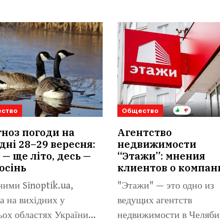
ство
Общество
ноз погоди на
Агентство
дні 28–29 вересня:
недвижимости
 — ще літо, десь —
“Этажи”: мнения
осінь
клиентов о компан
ними Sinoptik.ua,
"Этажи" — это одно из
а на вихідних у
ведущих агентств
ьох областях України
недвижимости в Челяби