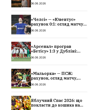
гороскоп, кому із знаків
06.08.2026
зодіаку принесе успіх
«Челсі» — «Ювентус»
рахунок 0:1: огляд матчу
та вихід Мудрика
06.08.2026
«Арсенал» програв
«Бетісу» 1:3 у Дубліні:
огляд матчу та всі голи
06.08.2026
«Мальорка» — ПСЖ:
рахунок, огляд матчу,
голи та склад парижан
06.08.2026
Яблучний Спас 2026: що
покласти до кошика на
освячення, які фрукти,