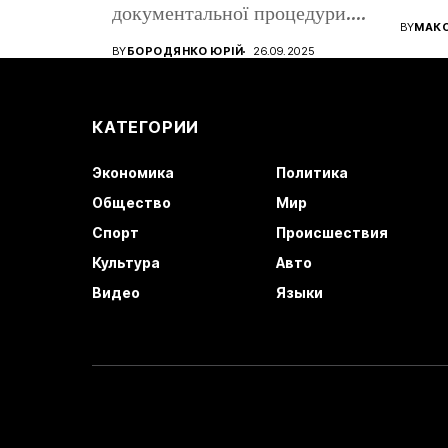
документальної процедури.
все ще
BY
МАК
Від того, наскільки...
BY
БОРОДЯНКО ЮРІЙ
26.09.2025
КАТЕГОРИИ
Экономика
Политика
Общество
Мир
Спорт
Происшествия
Культура
Авто
Видео
Языки