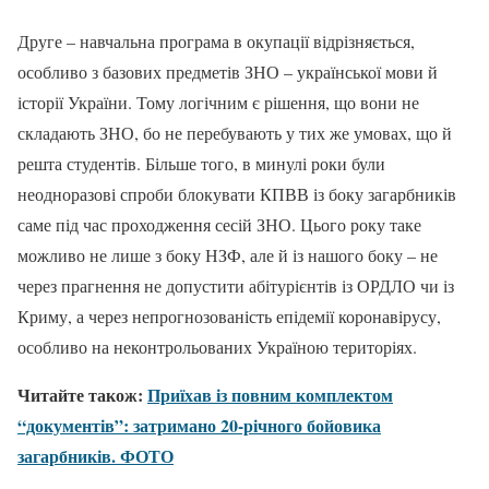
Друге – навчальна програма в окупації відрізняється,
особливо з базових предметів ЗНО – української мови й
історії України. Тому логічним є рішення, що вони не
складають ЗНО, бо не перебувають у тих же умовах, що й
решта студентів. Більше того, в минулі роки були
неодноразові спроби блокувати КПВВ із боку загарбників
саме під час проходження сесій ЗНО. Цього року таке
можливо не лише з боку НЗФ, але й із нашого боку – не
через прагнення не допустити абітурієнтів із ОРДЛО чи із
Криму, а через непрогнозованість епідемії коронавірусу,
особливо на неконтрольованих Україною територіях.
Читайте також:
Приїхав із повним комплектом
“документів”: затримано 20-річного бойовика
загарбників. ФОТО