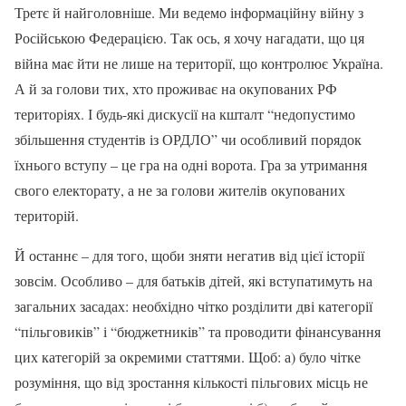
Третє й найголовніше. Ми ведемо інформаційну війну з
Російською Федерацією. Так ось, я хочу нагадати, що ця
війна має йти не лише на території, що контролює Україна.
А й за голови тих, хто проживає на окупованих РФ
територіях. І будь-які дискусії на кшталт “недопустимо
збільшення студентів із ОРДЛО” чи особливий порядок
їхнього вступу – це гра на одні ворота. Гра за утримання
свого електорату, а не за голови жителів окупованих
територій.
Й останнє – для того, щоби зняти негатив від цієї історії
зовсім. Особливо – для батьків дітей, які вступатимуть на
загальних засадах: необхідно чітко розділити дві категорії
“пільговиків” і “бюджетників” та проводити фінансування
цих категорій за окремими статтями. Щоб: а) було чітке
розуміння, що від зростання кількості пільгових місць не