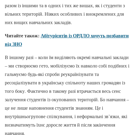
разом із іншими та в одних і тих же вишах, як і студенти з
вільних територій. Ніяких особливих і виокремлених для
них вищих навчальних закладів.
Читайте також:
Абітурієнтів із ОРДЛО хочуть позбавити
від ЗНО
В іншому разі – коли їм виділяють окремі навчальні заклади
– ми створюємо гето, мобілізуємо їх навколо собі подібних і
гальмуємо будь-які спроби реукраїнізувати та
ресоціалізувати в українську спільноту наших громадян із
того боку. Фактично в такому разі втрачається весь сенс
залучення студентів із окупованих територій. Бо навчання –
це не лише наповнення студентів знанням. Це і
внутрішньогрупове спілкування, і неформальні зв’язки, які
визначатимуть їхнє доросле життя й після закінчення
навчання.