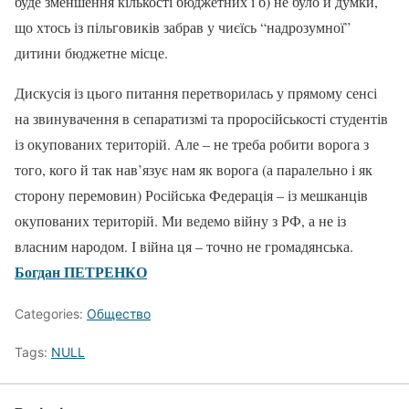
буде зменшення кількості бюджетних і б) не було й думки,
що хтось із пільговиків забрав у чиєїсь “надрозумної”
дитини бюджетне місце.
Дискусія із цього питання перетворилась у прямому сенсі
на звинувачення в сепаратизмі та проросійськості студентів
із окупованих територій. Але – не треба робити ворога з
того, кого й так нав’язує нам як ворога (а паралельно і як
сторону перемовин) Російська Федерація – із мешканців
окупованих територій. Ми ведемо війну з РФ, а не із
власним народом. І війна ця – точно не громадянська.
Богдан ПЕТРЕНКО
Categories:
Общество
Tags:
NULL