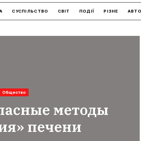
А
СУСПІЛЬСТВО
СВІТ
ПОДІЇ
РІЗНЕ
АВТ
Общество
пасные методы
ия» печени