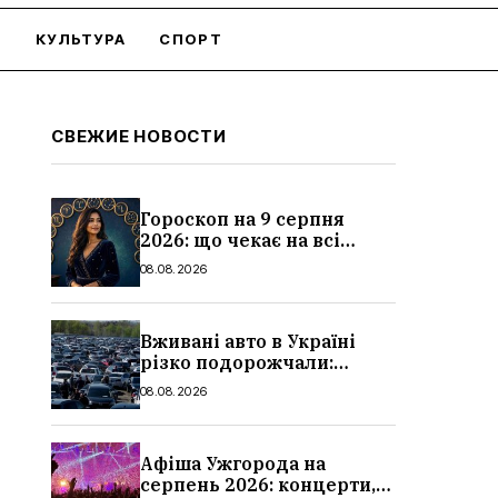
О
КУЛЬТУРА
СПОРТ
СВЕЖИЕ НОВОСТИ
Гороскоп на 9 серпня
2026: що чекає на всі
знаки зодіаку
08.08.2026
Вживані авто в Україні
різко подорожчали:
причини, які машини
08.08.2026
додали найбільше в ціні
Афіша Ужгорода на
серпень 2026: концерти,