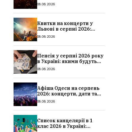
дати та ціни
08.08.2026
Квитки на концерти у
Львові в серпні 2026:
дати, ціни та локації
08.08.2026
Пенсія у серпні 2026 року
в Україні: якими будуть
мінімальні та
08.08.2026
максимальні виплати,
суми
Афіша Одеси на серпень
2026: концерти, дати та
ціни квитків
08.08.2026
Список канцелярії в 1
клас 2026 в Україні:
повний чек-лист для