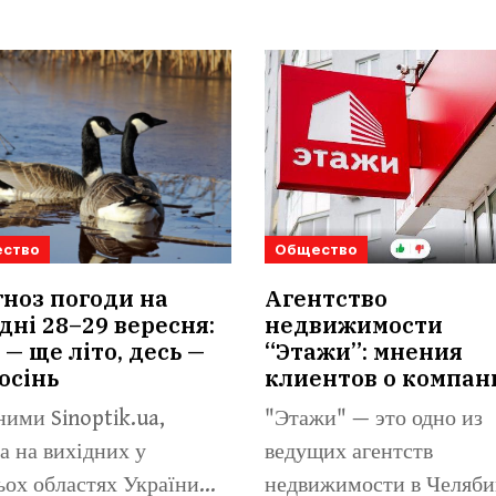
ство
Общество
ноз погоди на
Агентство
дні 28–29 вересня:
недвижимости
 — ще літо, десь —
“Этажи”: мнения
осінь
клиентов о компан
ними Sinoptik.ua,
"Этажи" — это одно из
а на вихідних у
ведущих агентств
ьох областях України
недвижимости в Челяби