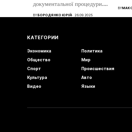
документальної процедури.
все ще
BY
МАК
Від того, наскільки...
BY
БОРОДЯНКО ЮРІЙ
26.09.2025
КАТЕГОРИИ
Экономика
Политика
Общество
Мир
Спорт
Происшествия
Культура
Авто
Видео
Языки