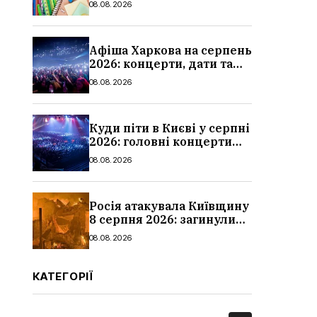
08.08.2026
школи
Афіша Харкова на серпень
2026: концерти, дати та
ціни квитків
08.08.2026
Куди піти в Києві у серпні
2026: головні концерти
місяця, дати, артисти та
08.08.2026
ціни
Росія атакувала Київщину
8 серпня 2026: загинули
троє людей, серед них
08.08.2026
дитина, наслідки
КАТЕГОРІЇ