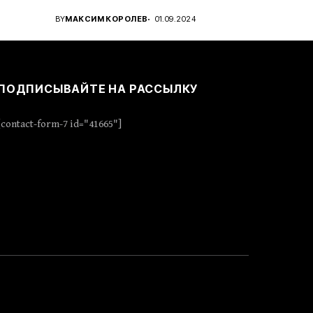
..
проявить стратегическое...
BY
МАКСИМ КОРОЛЕВ
01.09.2024
ПОДПИСЫВАЙТЕ НА РАССЫЛКУ
[contact-form-7 id="41665"]