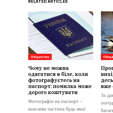
RELATED ARTICLES
Общество
Обще
Чому не можна
Прог
одягатися в біле, коли
вихі
фотографуєтесь на
десь
паспорт: помилка може
вже 
дорого коштувати
За да
Фотографія на паспорт –
погод
важлива частина будь-якої
багат