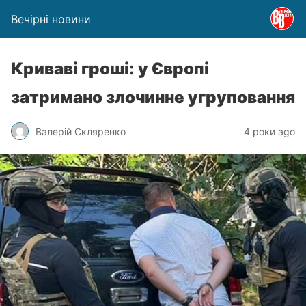
Вечірні новини
Криваві гроші: у Європі
затримано злочинне угруповання
Валерій Скляренко
4 роки ago