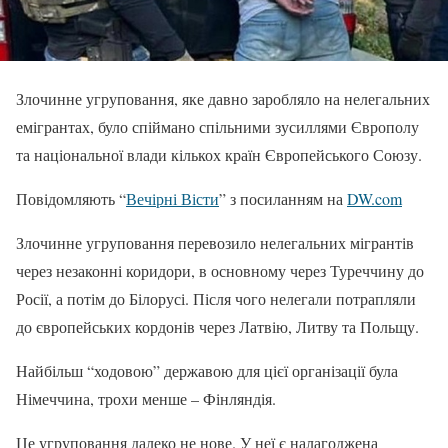
Злочинне угруповання, яке давно заробляло на нелегальних
емігрантах, було спіймано спільними зусиллями Європолу
та національної влади кількох країн Європейського Союзу.
Повідомляють “
Вечірні Вісти
” з посиланням на
DW.com
Злочинне угруповання перевозило нелегальних мігрантів
через незаконні коридори, в основному через Туреччину до
Росії, а потім до Білорусі. Після чого нелегали потрапляли
до європейських кордонів через Латвію, Литву та Польщу.
Найбільш “ходовою” державою для цієї організації була
Німеччина, трохи менше – Фінляндія.
Це угруповання далеко не нове. У неї є налагоджена