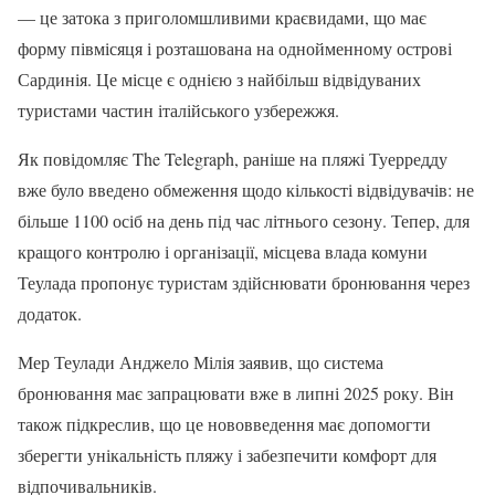
— це затока з приголомшливими краєвидами, що має
форму півмісяця і розташована на однойменному острові
Сардинія. Це місце є однією з найбільш відвідуваних
туристами частин італійського узбережжя.
Як повідомляє The Telegraph, раніше на пляжі Туерредду
вже було введено обмеження щодо кількості відвідувачів: не
більше 1100 осіб на день під час літнього сезону. Тепер, для
кращого контролю і організації, місцева влада комуни
Теулада пропонує туристам здійснювати бронювання через
додаток.
Мер Теулади Анджело Мілія заявив, що система
бронювання має запрацювати вже в липні 2025 року. Він
також підкреслив, що це нововведення має допомогти
зберегти унікальність пляжу і забезпечити комфорт для
відпочивальників.