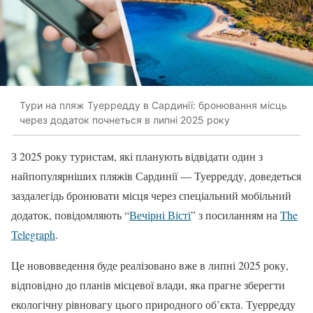
Тури на пляж Туерредду в Сардинії: бронювання місць
через додаток почнеться в липні 2025 року
З 2025 року туристам, які планують відвідати один з
найпопулярніших пляжів Сардинії — Туерредду, доведеться
заздалегідь бронювати місця через спеціальний мобільний
додаток, повідомляють “
Вечірні Вісті
” з посиланням на
The
Telegraph
.
Це нововведення буде реалізовано вже в липні 2025 року,
відповідно до планів місцевої влади, яка прагне зберегти
екологічну рівновагу цього природного об’єкта. Туерредду