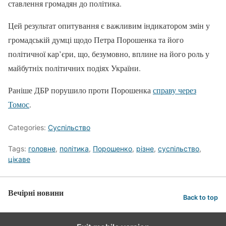
ставлення громадян до політика.
Цей результат опитування є важливим індикатором змін у
громадській думці щодо Петра Порошенка та його
політичної кар’єри, що, безумовно, вплине на його роль у
майбутніх політичних подіях України.
Раніше ДБР порушило проти Порошенка
справу через
Томос
.
Categories:
Суспільство
Tags:
головне
,
політика
,
Порошенко
,
різне
,
суспільство
,
цікаве
Вечірні новини
Back to top