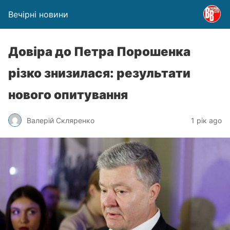
Вечірні новини
Довіра до Петра Порошенка
різко знизилася: результати
нового опитування
Валерій Скляренко
1 рік ago