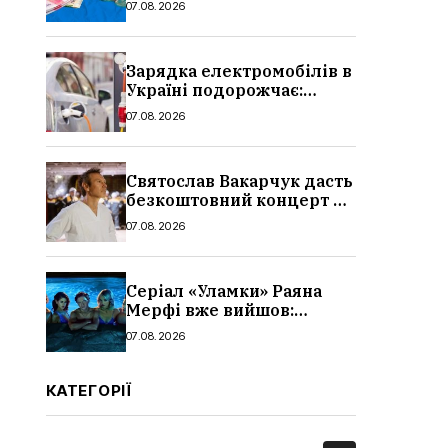
07.08.2026
вересня 2026: умови,
суми, розмір
Зарядка електромобілів в
Україні подорожчає:
причина і нові ціни з
07.08.2026
серпня 2026
Святослав Вакарчук дасть
безкоштовний концерт у
Львові: дата і місце
07.08.2026
Серіал «Уламки» Раяна
Мерфі вже вийшов:
сюжет, актори та всі
07.08.2026
деталі, де дивитися
КАТЕГОРІЇ