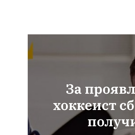
За прояв
хоккеист с
получ