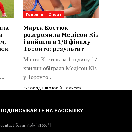
Головне
Спорт
ила
Марта Костюк
в
розгромила Медісон Кіз
м,
і вийшла в 1/8 фіналу
нок
Торонто: результат
Марта Костюк за 1 годину 17
хвилин обіграла Медісон Кіз
у Торонто...
BY
БОРОДЯНКО ЮРІЙ
07.08.2026
ПОДПИСЫВАЙТЕ НА РАССЫЛКУ
[contact-form-7 id="41665"]