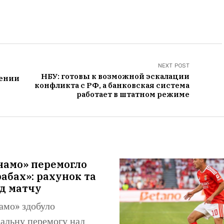
NEXT POST
НБУ: готовы к возможной эскалации
шении
конфликта с РФ, а банковская система
работает в штатном режиме
намо» перемогло
абах»: рахунок та
д матчу
амо» здобуло
альну перемогу над