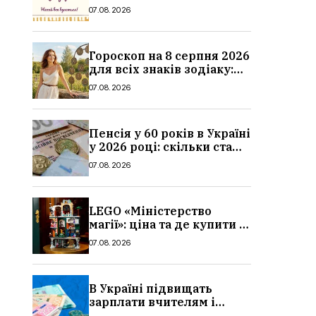
значення імені,
07.08.2026
привітання у віршах і
прозі
Гороскоп на 8 серпня 2026
для всіх знаків зодіаку:
кохання, гроші та справи
07.08.2026
Пенсія у 60 років в Україні
у 2026 році: скільки стажу
потрібно, умови, кому
07.08.2026
можуть відмовити
LEGO «Міністерство
магії»: ціна та де купити в
Україні
07.08.2026
В Україні підвищать
зарплати вчителям і
стипендії студентам з 1