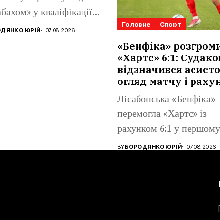
бахом» у кваліфікації
Головне
Спорт
конференцій. Матвій
ДЯНКО ЮРІЙ
07.08.2026
аренко...
«Бенфіка» розгром
«Хартс» 6:1: Судако
відзначився асисто
огляд матчу і раху
Лісабонська «Бенфіка»
перемогла «Хартс» із
рахунком 6:1 у першому
матчі третього
BY
БОРОДЯНКО ЮРІЙ
07.08.2026
кваліфікаційного...