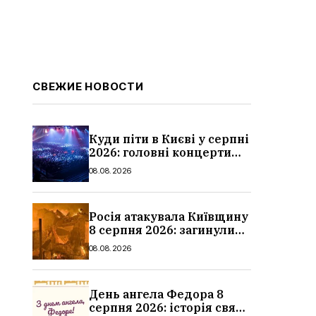
СВЕЖИЕ НОВОСТИ
Куди піти в Києві у серпні
2026: головні концерти
місяця, дати, артисти та
08.08.2026
ціни
Росія атакувала Київщину
8 серпня 2026: загинули
троє людей, серед них
08.08.2026
дитина, наслідки
День ангела Федора 8
серпня 2026: історія свята,