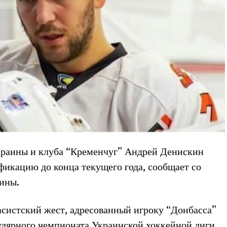
краины и клуба “Кременчуг” Андрей Денискин
икацию до конца текущего года, сообщает со
ины.
асистский жест, адресованный игроку “Донбасса”
улярного чемпионата Украинской хоккейной лиги