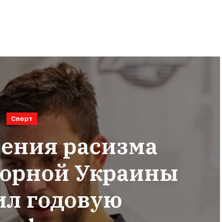
Спорт
ления расизма
борной Украины
ил годовую