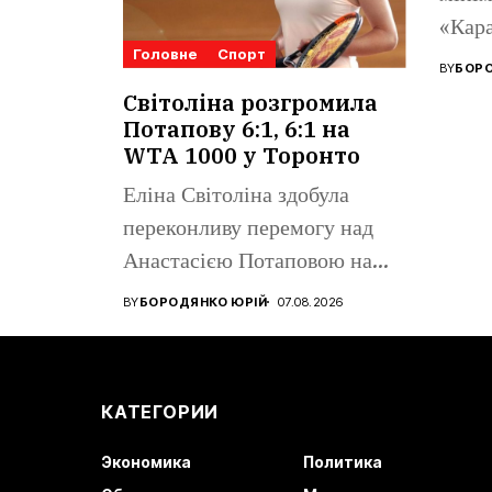
«Кара
Головне
Спорт
Ліги 
BY
БОРО
Поном
Світоліна розгромила
Потапову 6:1, 6:1 на
WTA 1000 у Торонто
Еліна Світоліна здобула
переконливу перемогу над
Анастасією Потаповою на
турнірі WTA 1000...
BY
БОРОДЯНКО ЮРІЙ
07.08.2026
КАТЕГОРИИ
Экономика
Политика