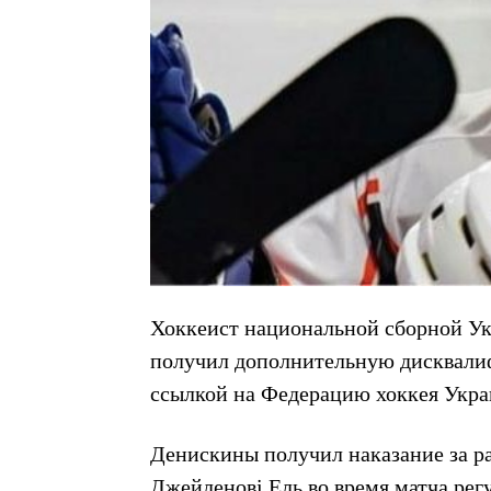
Хоккеист национальной сборной У
получил дополнительную дисквалиф
ссылкой на Федерацию хоккея Укра
Денискины получил наказание за р
Джейленові Ель во время матча рег