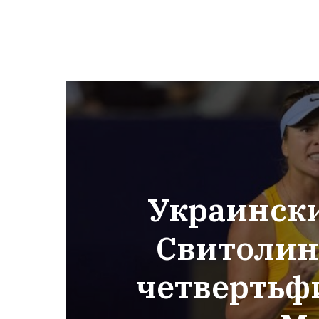
Украински
Свитолин
четвертьф