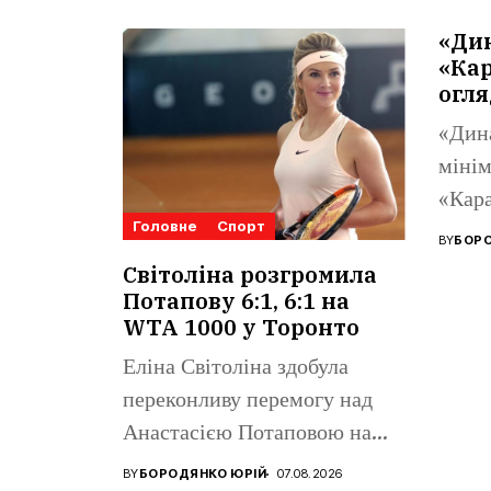
«Ди
«Кар
огля
«Дин
мінім
«Кара
Головне
Спорт
Ліги 
BY
БОРО
Поном
Світоліна розгромила
Потапову 6:1, 6:1 на
WTA 1000 у Торонто
Еліна Світоліна здобула
переконливу перемогу над
Анастасією Потаповою на
турнірі WTA 1000...
BY
БОРОДЯНКО ЮРІЙ
07.08.2026