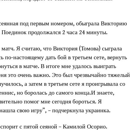
осеянная под первым номером, обыграла Викторию
:2. Поединок продолжался 2 часа 24 минуты.
матч. Я считаю, что Виктория (Томова) сыграла
ь по-настоящему дать бой в третьем сете, вернуть
нуться в матче. В итоге мне удалось выиграть
меня это очень важно. Это был чрезвычайно тяжелый
училось, а затем в третьем сете я проигрывала со
еннис, но боролась до самого конца.И знаете,
вительно помог мне сегодня бороться. Я
нашла свою игру”, – подчеркнула украинка.
спорит с пятой сеяной – Камилой Осорио.