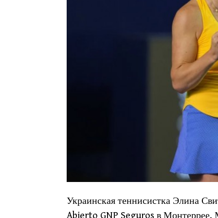
Украинская теннисистка Элина Сви
Abierto GNP Seguros в Монтеррее, 