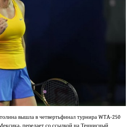
толина вышла в четвертьфинал турнира WTA-250
Мексика, передает со ссылкой на Теннисный