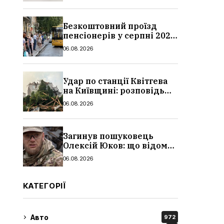
Безкоштовний проїзд
пенсіонерів у серпні 2026
в Україні: де діє пільга,
06.08.2026
хто може скористатися
Удар по станції Квітгева
на Київщині: розповідь
очевидців, як вісім людей
06.08.2026
загинули біля колій, що
сталося
Загинув пошуковець
Олексій Юков: що відомо
про його роботу, хто він
06.08.2026
такий, біографія
КАТЕГОРІЇ
Авто
972