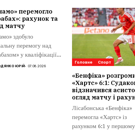
намо» перемогло
абах»: рахунок та
д матчу
амо» здобуло
альну перемогу над
бахом» у кваліфікації
Головне
Спорт
конференцій. Матвій
ДЯНКО ЮРІЙ
07.08.2026
аренко...
«Бенфіка» розгром
«Хартс» 6:1: Судако
відзначився асисто
огляд матчу і раху
Лісабонська «Бенфіка»
перемогла «Хартс» із
рахунком 6:1 у першому