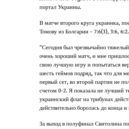
портал Украины.
В матче второго круга украинка, п
Томову из Болгарии – 7:6(3), 3:6, 6
“Сегодня был чрезвычайно тяжелый 
очень хороший матч, и мне пришлос
свою лучшую игру и попытаться вер
шесть геймов подряд, так что для 
первый сет, во второй партии не пол
счетом 0-2. Я показала не лучший т
украинский флаг на трибунах дейст
действительно боролась до конца и 
За выход в полуфинал Свитолина по