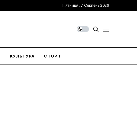
П’ятниця , 7 Серпень 2026
О
КУЛЬТУРА
СПОРТ