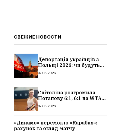
СВЕЖИЕ НОВОСТИ
Депортація українців з
Польщі 2026: чи будуть
висилати українських
07.08.2026
чоловіків
Світоліна розгромила
Потапову 6:1, 6:1 на WTA
1000 у Торонто
07.08.2026
«Динамо» перемогло «Карабах»:
рахунок та огляд матчу