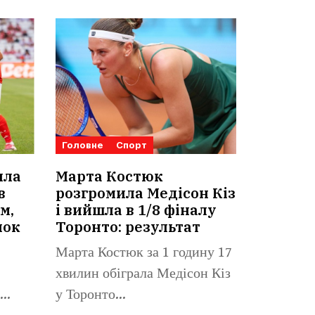
Головне
Спорт
ила
Марта Костюк
в
розгромила Медісон Кіз
м,
і вийшла в 1/8 фіналу
нок
Торонто: результат
Марта Костюк за 1 годину 17
хвилин обіграла Медісон Кіз
у Торонто...