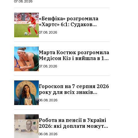
07.08.2026
«Бенфіка» розгромила
«Хартс» 6:1: Судаков
відзначився асистом,
07.08.2026
огляд матчу і рахунок
Марта Костюк розгромила
Медісон Кіз і вийшла в 1/8
фіналу Торонто: результат
07.08.2026
Гороскоп на 7 серпня 2026
року для всіх знаків
зодіаку: кому пощастить у
06.08.2026
п’ятницю
Робота на пенсії в Україні
2026: які доплати можуть
скасувати, про що
06.08.2026
потрібно повідомити ПФУ