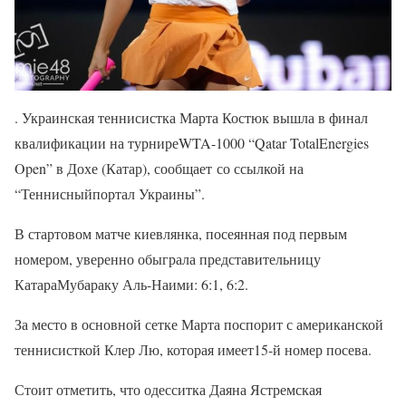
. Украинская теннисистка Марта Костюк вышла в финал
квалификации на турниреWTA-1000 “Qatar TotalEnergies
Open” в Дохе (Катар), сообщает со ссылкой на
“Теннисныйпортал Украины”.
В стартовом матче киевлянка, посеянная под первым
номером, уверенно обыграла представительницу
КатараМубараку Аль-Наими: 6:1, 6:2.
За место в основной сетке Марта поспорит с американской
теннисисткой Клер Лю, которая имеет15-й номер посева.
Стоит отметить, что одесситка Даяна Ястремская