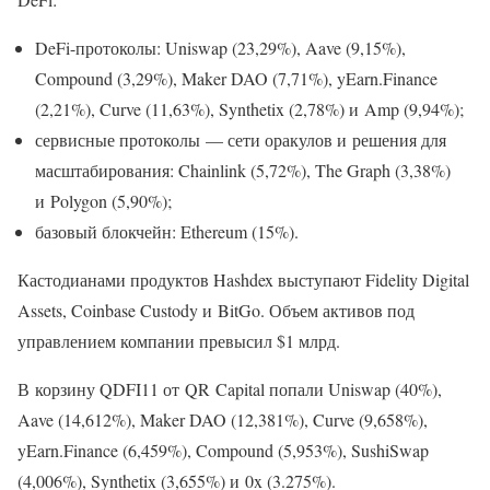
DeFi-протоколы: Uniswap (23,29%), Aave (9,15%),
Compound (3,29%), Maker DAO (7,71%), yEarn.Finance
(2,21%), Curve (11,63%), Synthetix (2,78%) и Amp (9,94%);
сервисные протоколы — сети оракулов и решения для
масштабирования: Chainlink (5,72%), The Graph (3,38%)
и Polygon (5,90%);
базовый блокчейн: Ethereum (15%).
Кастодианами продуктов Hashdex выступают Fidelity Digital
Assets, Coinbase Custody и BitGo. Объем активов под
управлением компании превысил $1 млрд.
В корзину QDFI11 от QR Capital попали Uniswap (40%),
Aave (14,612%), Maker DAO (12,381%), Curve (9,658%),
yEarn.Finance (6,459%), Compound (5,953%), SushiSwap
(4,006%), Synthetix (3,655%) и 0x (3.275%).