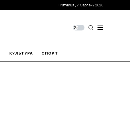
П’ятниця , 7 Серпень 2026
О
КУЛЬТУРА
СПОРТ