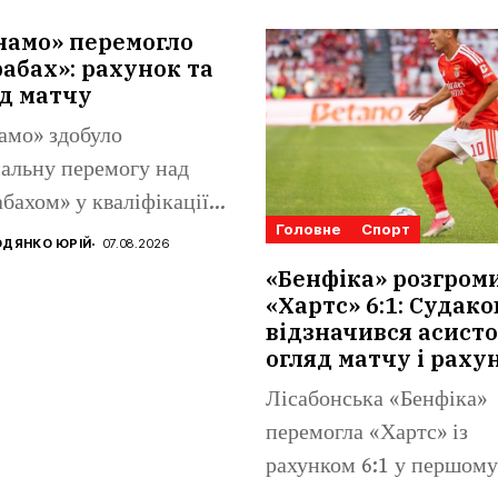
намо» перемогло
абах»: рахунок та
д матчу
амо» здобуло
альну перемогу над
бахом» у кваліфікації
Головне
Спорт
конференцій. Матвій
ДЯНКО ЮРІЙ
07.08.2026
аренко...
«Бенфіка» розгром
«Хартс» 6:1: Судако
відзначився асисто
огляд матчу і раху
Лісабонська «Бенфіка»
перемогла «Хартс» із
рахунком 6:1 у першому