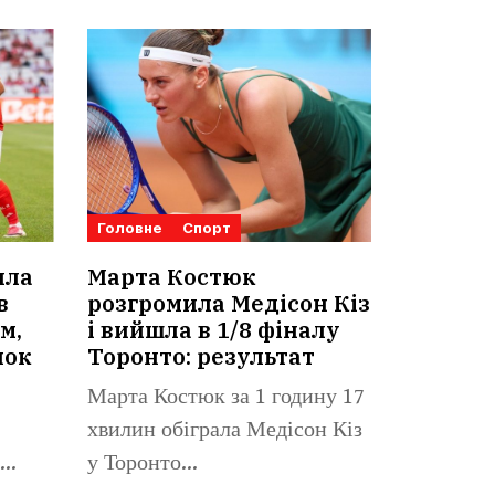
Головне
Спорт
ила
Марта Костюк
в
розгромила Медісон Кіз
м,
і вийшла в 1/8 фіналу
нок
Торонто: результат
Марта Костюк за 1 годину 17
хвилин обіграла Медісон Кіз
у Торонто...