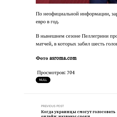
По неофициальной информации, зар
евро в год.
В нынешнем сезоне Пеллегрини пров
матчей, в которых забил шесть голо
Фото asroma.com
Просмотров:
704
NULL
PREVIOUS POST
Когда украинцы смогут голосовать
онлайн: названы сроки