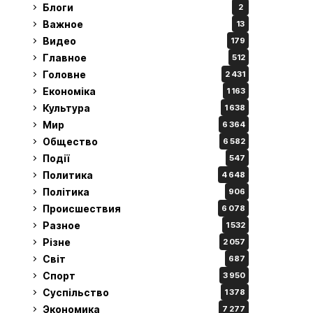
Блоги
2
Важное
13
Видео
179
Главное
512
Головне
2 431
Економіка
1 163
Культура
1 638
Мир
6 364
Общество
6 582
Події
547
Политика
4 648
Політика
906
Происшествия
6 078
Разное
1 532
Різне
2 057
Світ
687
Спорт
3 950
Суспільство
1 378
Экономика
7 277