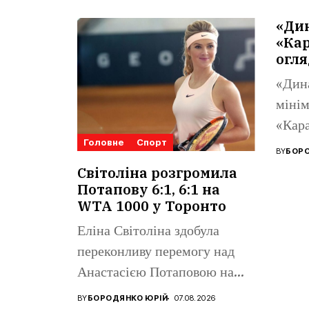
«Ди
«Кар
огля
«Дин
мінім
«Кара
Головне
Спорт
Ліги 
BY
БОРО
Поном
Світоліна розгромила
Потапову 6:1, 6:1 на
WTA 1000 у Торонто
Еліна Світоліна здобула
переконливу перемогу над
Анастасією Потаповою на
турнірі WTA 1000...
BY
БОРОДЯНКО ЮРІЙ
07.08.2026