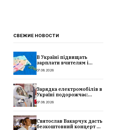
СВЕЖИЕ НОВОСТИ
В Україні підвищать
зарплати вчителям і
стипендії студентам з 1
07.08.2026
вересня 2026: умови,
суми, розмір
Зарядка електромобілів в
Україні подорожчає:
причина і нові ціни з
07.08.2026
серпня 2026
Святослав Вакарчук дасть
безкоштовний концерт у