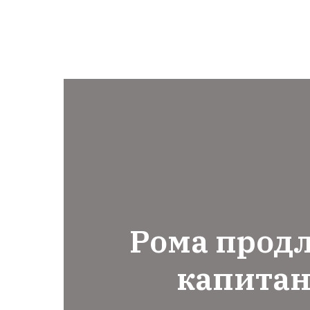
Рома продл
капита