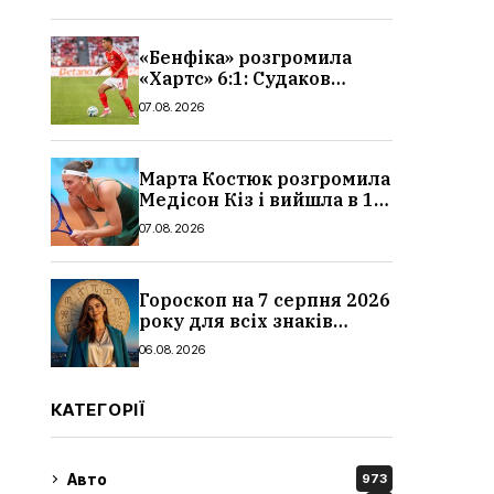
«Бенфіка» розгромила
«Хартс» 6:1: Судаков
відзначився асистом,
07.08.2026
огляд матчу і рахунок
Марта Костюк розгромила
Медісон Кіз і вийшла в 1/8
фіналу Торонто: результат
07.08.2026
Гороскоп на 7 серпня 2026
року для всіх знаків
зодіаку: кому пощастить у
06.08.2026
п’ятницю
КАТЕГОРІЇ
Авто
973