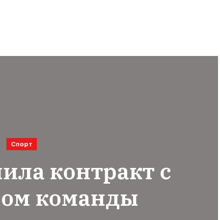
Спорт
ила контракт с
ном команды