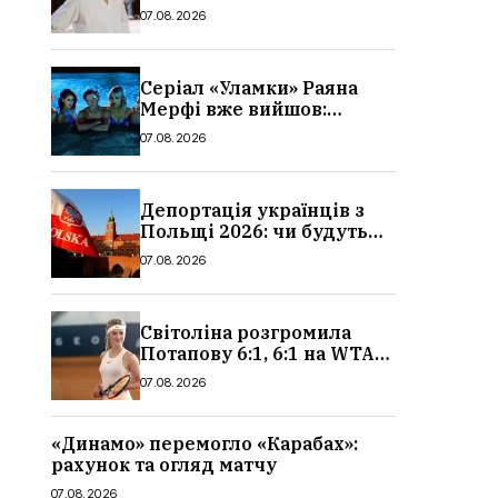
Львові: дата і місце
07.08.2026
Серіал «Уламки» Раяна
Мерфі вже вийшов:
сюжет, актори та всі
07.08.2026
деталі, де дивитися
Депортація українців з
Польщі 2026: чи будуть
висилати українських
07.08.2026
чоловіків
Світоліна розгромила
Потапову 6:1, 6:1 на WTA
1000 у Торонто
07.08.2026
«Динамо» перемогло «Карабах»:
рахунок та огляд матчу
07.08.2026