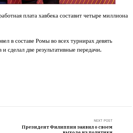
аботная плата хавбека составит четыре миллиона
ел в составе Ромы во всех турнирах девять
в и сделал две результативные передачи.
NEXT POST
Президент Филиппин заявил о своем
выходе из политики