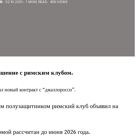
ЕВ
02.10.2021
1 MINS READ
409 VIEWS
ашение с римским клубом.
л новый контракт с “джаллоросси”.
им полузащитником римский клуб объявил на
омой рассчитан до июня 2026 года.