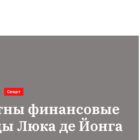
Спорт
стны финансовые
ды Люка де Йонга