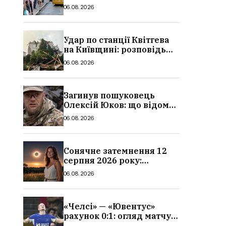
в Україні: де діє пільга,
06.08.2026
хто може скористатися
Удар по станції Квітгева
на Київщині: розповідь
очевидців, як вісім людей
06.08.2026
загинули біля колій, що
сталося
Загинув пошуковець
Олексій Юков: що відомо
про його роботу, хто він
06.08.2026
такий, біографія
Сонячне затемнення 12
серпня 2026 року:
гороскоп, кому із знаків
06.08.2026
зодіаку принесе успіх
«Челсі» — «Ювентус»
рахунок 0:1: огляд матчу
та вихід Мудрика