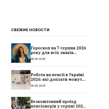
СВЕЖИЕ НОВОСТИ
Гороскоп на 7 серпня 2026
року для всіх знаків
зодіаку: кому пощастить у
06.08.2026
п’ятницю
Робота на пенсії в Україні
2026: які доплати можуть
скасувати, про що
06.08.2026
потрібно повідомити ПФУ
Безкоштовний проїзд
пенсіонерів у серпні 2026