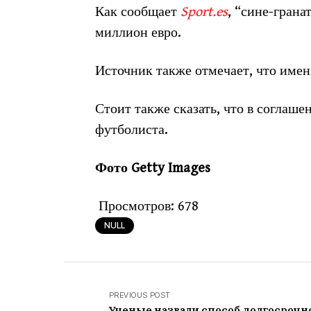
Как сообщает
Sport.es
, “сине-грана
миллион евро.
Источник также отмечает, что имен
Стоит также сказать, что в согла
футболиста.
Фото Getty Images
Просмотров:
678
NULL
PREVIOUS POST
Ученые назвали способ долгосрочн