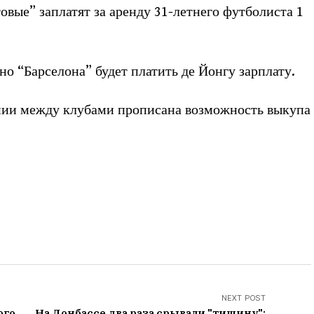
товые” заплатят за аренду 31-летнего футболиста 1
но “Барселона” будет платить де Йонгу зарплату.
шении между клубами прописана возможность выкупа
NEXT POST
ого
На Донбассе два раза срывали "тишину":