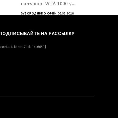
на турнірі WTA 1000 у...
BY
БОРОДЯНКО ЮРІЙ
05.08.2026
ПОДПИСЫВАЙТЕ НА РАССЫЛКУ
[contact-form-7 id="41665"]