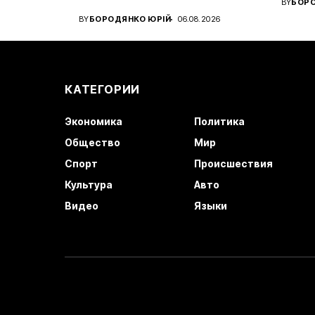
BY
БОРО
Український вінгер вийшов...
клуб..
BY
БОРОДЯНКО ЮРІЙ
06.08.2026
КАТЕГОРИИ
Экономика
Политика
Общество
Мир
Спорт
Происшествия
Культура
Авто
Видео
Языки