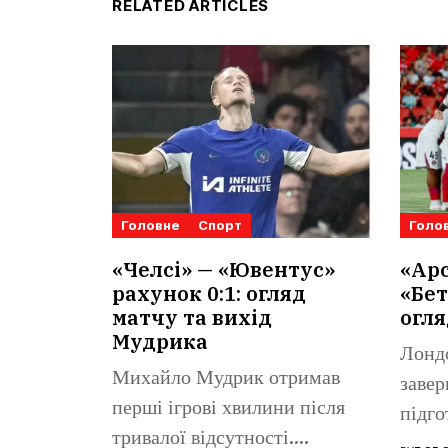
RELATED ARTICLES
Головне
Спорт
Голо
«Челсі» — «Ювентус»
«Арс
рахунок 0:1: огляд
«Бет
матчу та вихід
огля
Мудрика
Лонд
Михайло Мудрик отримав
завер
перші ігрові хвилини після
підго
тривалої відсутності.
«Реал