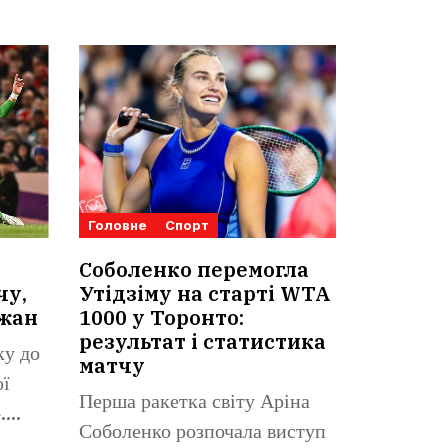
Головне
Спорт
Соболенко перемогла
чу,
Утідзіму на старті WTA
ижан
1000 у Торонто:
результат і статистика
ку до
матчу
ої
Перша ракетка світу Аріна
.
Соболенко розпочала виступ