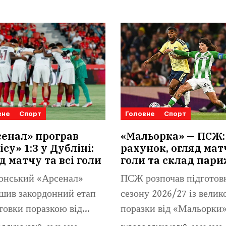
вне
Спорт
Головне
Спорт
енал» програв
«Мальорка» — ПСЖ:
ісу» 1:3 у Дубліні:
рахунок, огляд мат
д матчу та всі голи
голи та склад пар
онський «Арсенал»
ПСЖ розпочав підготов
шив закордонний етап
сезону 2026/27 із велик
товки поразкою від
поразки від «Мальорки»
 Бетіса». Іспанський
Іспанський...