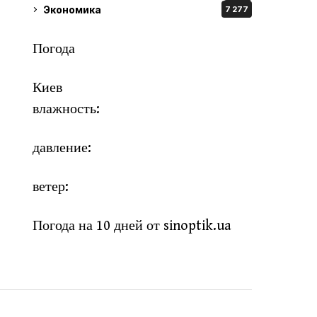
Экономика
7 277
Погода
Киев
влажность:
давление:
ветер:
Погода на 10 дней от
sinoptik.ua