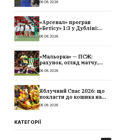
06.08.2026
«Арсенал» програв
«Бетісу» 1:3 у Дубліні:
огляд матчу та всі голи
06.08.2026
«Мальорка» — ПСЖ:
рахунок, огляд матчу,
голи та склад парижан
06.08.2026
Яблучний Спас 2026: що
покласти до кошика на
освячення, які фрукти,
06.08.2026
традиції
КАТЕГОРІЇ