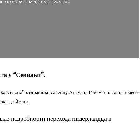
В
05.09.2021
1 MINS READ
428 VIEWS
та у “Севильи”.
Барселона” отправила в аренду Антуана Гризманна, а на замену
ка де Йонга.
вые подробности перехода нидерландца в