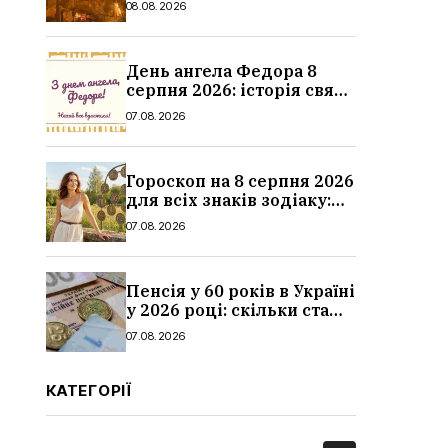
08.08.2026
дитина, наслідки
День ангела Федора 8
серпня 2026: історія свята,
значення імені,
07.08.2026
привітання у віршах і
прозі
Гороскоп на 8 серпня 2026
для всіх знаків зодіаку:
кохання, гроші та справи
07.08.2026
Пенсія у 60 років в Україні
у 2026 році: скільки стажу
потрібно, умови, кому
07.08.2026
можуть відмовити
КАТЕГОРІЇ