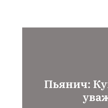
Пьянич: Ку
ува