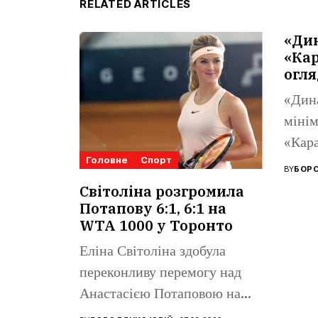
RELATED ARTICLES
«Ди
«Кар
огля
«Дин
мінім
«Кара
Головне
Спорт
Ліги 
BY
БОРО
Поном
Світоліна розгромила
Потапову 6:1, 6:1 на
WTA 1000 у Торонто
Еліна Світоліна здобула
переконливу перемогу над
Анастасією Потаповою на
турнірі WTA 1000...