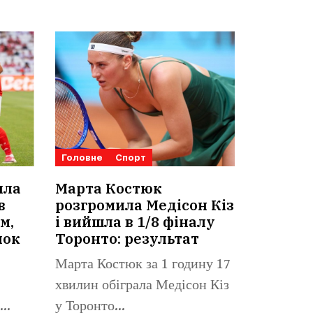
Головне
Спорт
ила
Марта Костюк
в
розгромила Медісон Кіз
м,
і вийшла в 1/8 фіналу
нок
Торонто: результат
Марта Костюк за 1 годину 17
хвилин обіграла Медісон Кіз
у Торонто...