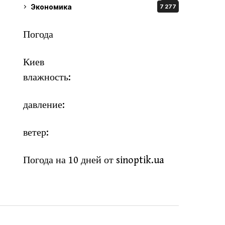
Экономика
7 277
Погода
Киев
влажность:
давление:
ветер:
Погода на 10 дней от
sinoptik.ua