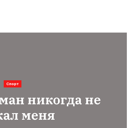
Спорт
ман никогда не
жал меня