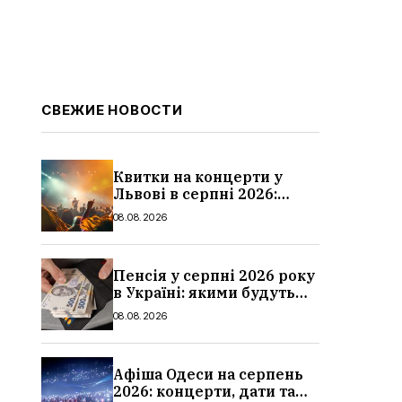
СВЕЖИЕ НОВОСТИ
Квитки на концерти у
Львові в серпні 2026:
дати, ціни та локації
08.08.2026
Пенсія у серпні 2026 року
в Україні: якими будуть
мінімальні та
08.08.2026
максимальні виплати,
суми
Афіша Одеси на серпень
2026: концерти, дати та