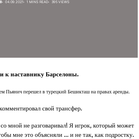
В
04.09.2021
1 MINS READ
395 VIEWS
и к наставнику Барселоны.
ем Пьянич перешел в турецкий Бешикташ на правах аренды.
комментировал свой трансфер.
 со мной не разговаривал! Я игрок, который может
чтобы мне это объясняли … и не так, как подростку.