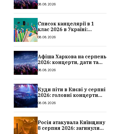
ціни квитків
08.08.2026
Список канцелярії в 1
клас 2026 в Україні:
повний чек-лист для
08.08.2026
школи
Афіша Харкова на серпень
2026: концерти, дати та
ціни квитків
08.08.2026
Куди піти в Києві у серпні
2026: головні концерти
місяця, дати, артисти та
08.08.2026
ціни
Росія атакувала Київщину
8 серпня 2026: загинули
троє людей, серед них