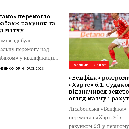
намо» перемогло
абах»: рахунок та
д матчу
амо» здобуло
альну перемогу над
бахом» у кваліфікації
Головне
Спорт
конференцій. Матвій
ДЯНКО ЮРІЙ
07.08.2026
аренко...
«Бенфіка» розгром
«Хартс» 6:1: Судако
відзначився асисто
огляд матчу і раху
Лісабонська «Бенфіка»
перемогла «Хартс» із
рахунком 6:1 у першому