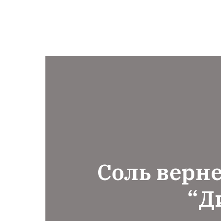
Соль верне
“Д