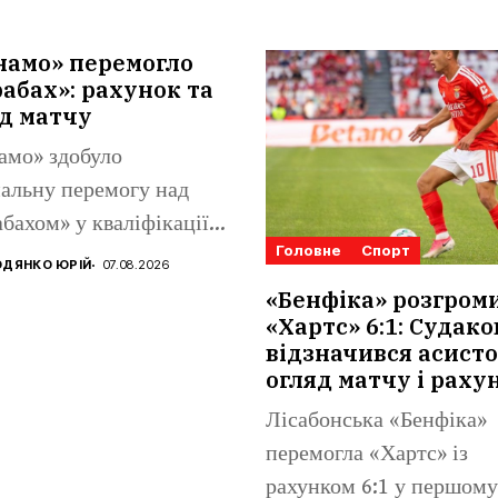
намо» перемогло
абах»: рахунок та
д матчу
амо» здобуло
альну перемогу над
бахом» у кваліфікації
Головне
Спорт
конференцій. Матвій
ДЯНКО ЮРІЙ
07.08.2026
аренко...
«Бенфіка» розгром
«Хартс» 6:1: Судако
відзначився асисто
огляд матчу і раху
Лісабонська «Бенфіка»
перемогла «Хартс» із
рахунком 6:1 у першому