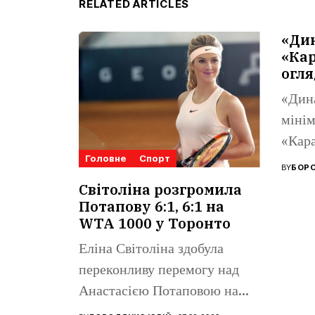
RELATED ARTICLES
«Ди
«Кар
огля
«Дин
мінім
«Кара
Головне
Спорт
Ліги 
BY
БОРО
Поном
Світоліна розгромила
Потапову 6:1, 6:1 на
WTA 1000 у Торонто
Еліна Світоліна здобула
переконливу перемогу над
Анастасією Потаповою на
турнірі WTA 1000...