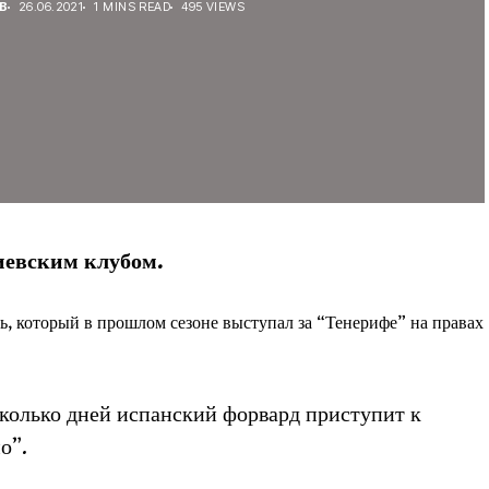
В
26.06.2021
1 MINS READ
495 VIEWS
иевским клубом.
 который в прошлом сезоне выступал за “Тенерифе” на правах
есколько дней испанский форвард приступит к
о”.