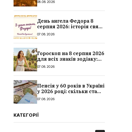
08.08.2026
дитина, наслідки
День ангела Федора 8
серпня 2026: історія свята,
значення імені,
07.08.2026
привітання у віршах і
прозі
Гороскоп на 8 серпня 2026
для всіх знаків зодіаку:
кохання, гроші та справи
07.08.2026
Пенсія у 60 років в Україні
у 2026 році: скільки стажу
потрібно, умови, кому
07.08.2026
можуть відмовити
КАТЕГОРІЇ