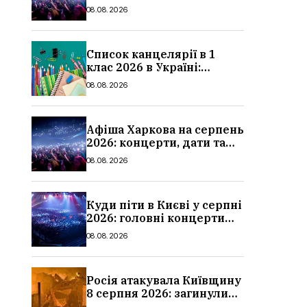
ціни квитків
08.08.2026
Список канцелярії в 1
клас 2026 в Україні:
повний чек-лист для
08.08.2026
школи
Афіша Харкова на серпень
2026: концерти, дати та
ціни квитків
08.08.2026
Куди піти в Києві у серпні
2026: головні концерти
місяця, дати, артисти та
08.08.2026
ціни
Росія атакувала Київщину
8 серпня 2026: загинули
троє людей, серед них