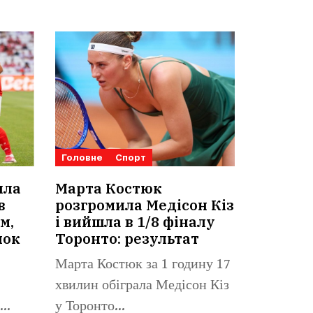
Головне
Спорт
ила
Марта Костюк
в
розгромила Медісон Кіз
м,
і вийшла в 1/8 фіналу
нок
Торонто: результат
Марта Костюк за 1 годину 17
хвилин обіграла Медісон Кіз
у Торонто...