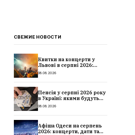
СВЕЖИЕ НОВОСТИ
Квитки на концерти у
Львові в серпні 2026:
дати, ціни та локації
08.08.2026
Пенсія у серпні 2026 року
в Україні: якими будуть
мінімальні та
08.08.2026
максимальні виплати,
суми
Афіша Одеси на серпень
2026: концерти, дати та