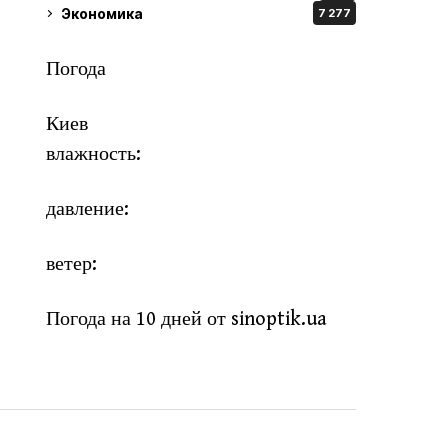
Экономика
7 277
Погода
Киев
влажность:
давление:
ветер:
Погода на 10 дней от
sinoptik.ua