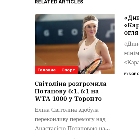
RELATED ARTICLES
«Ди
«Кар
огля
«Дин
мінім
«Кара
Головне
Спорт
Ліги 
BY
БОРО
Поном
Світоліна розгромила
Потапову 6:1, 6:1 на
WTA 1000 у Торонто
Еліна Світоліна здобула
переконливу перемогу над
Анастасією Потаповою на
турнірі WTA 1000...