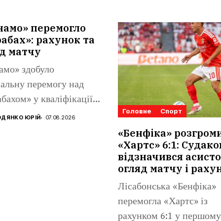
намо» перемогло
абах»: рахунок та
д матчу
амо» здобуло
альну перемогу над
бахом» у кваліфікації
Головне
Спорт
конференцій. Матвій
ДЯНКО ЮРІЙ
07.08.2026
аренко...
«Бенфіка» розгром
«Хартс» 6:1: Судако
відзначився асисто
огляд матчу і раху
Лісабонська «Бенфіка»
перемогла «Хартс» із
рахунком 6:1 у першому