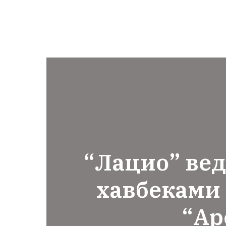
“Лацио” вед
хавбеками 
“Ар