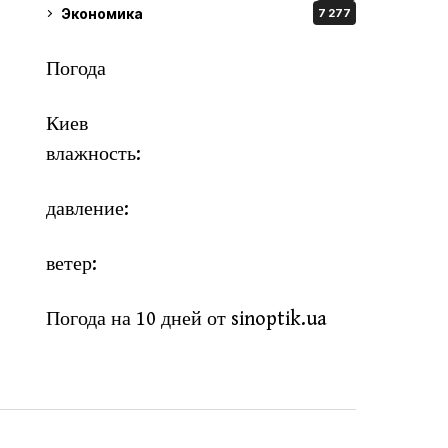
Экономика
7 277
Погода
Киев
влажность:
давление:
ветер:
Погода на 10 дней от
sinoptik.ua