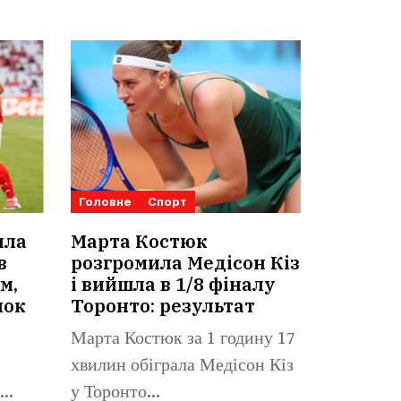
Головне
Спорт
ила
Марта Костюк
в
розгромила Медісон Кіз
м,
і вийшла в 1/8 фіналу
нок
Торонто: результат
Марта Костюк за 1 годину 17
хвилин обіграла Медісон Кіз
у Торонто...