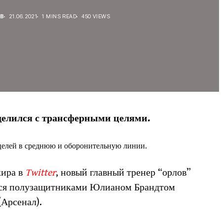
В
21.06.2021
1 MINS READ
450 VIEWS
елился с трансферными целями.
целей в среднюю и оборонительную линии.
кира в
Twitter
, новый главный тренер “орлов”
ься полузащитниками Юлианом Брандтом
(Арсенал).