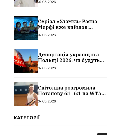
07.08.2026
Серіал «Уламки» Раяна
Мерфі вже вийшов:
сюжет, актори та всі
07.08.2026
деталі, де дивитися
Депортація українців з
Польщі 2026: чи будуть
висилати українських
07.08.2026
чоловіків
Світоліна розгромила
Потапову 6:1, 6:1 на WTA
1000 у Торонто
07.08.2026
КАТЕГОРІЇ