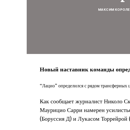
МАКСИМ КОРОЛЕ
Новый наставник команды опред
“Лацио” определился с рядом трансферных 
Как сообщает журналист Николо С
Маурицио Сарри намерен усилист
(Боруссия Д) и Лукасом Торрейрой 