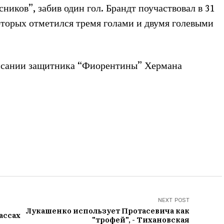
сников”, забив один гол. Брандт поучаствовал в 31
оторых отметился тремя голами и двумя голевыми
писании защитника “Фиорентины” Хермана
NEXT POST
Лукашенко использует Протасевича как
ассах
"трофей", - Тихановская