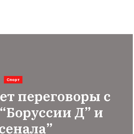
Спорт
ет переговоры с
“Боруссии Д” и
сенала”