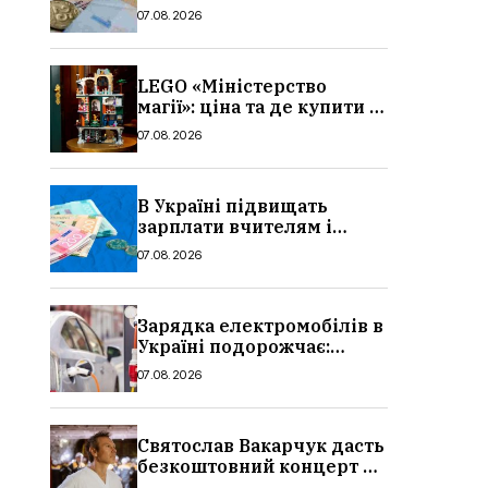
потрібно, умови, кому
07.08.2026
можуть відмовити
LEGO «Міністерство
магії»: ціна та де купити в
Україні
07.08.2026
В Україні підвищать
зарплати вчителям і
стипендії студентам з 1
07.08.2026
вересня 2026: умови,
суми, розмір
Зарядка електромобілів в
Україні подорожчає:
причина і нові ціни з
07.08.2026
серпня 2026
Святослав Вакарчук дасть
безкоштовний концерт у
Львові: дата і місце