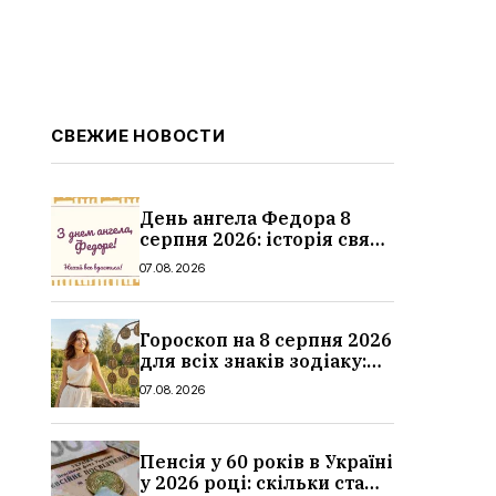
СВЕЖИЕ НОВОСТИ
День ангела Федора 8
серпня 2026: історія свята,
значення імені,
07.08.2026
привітання у віршах і
прозі
Гороскоп на 8 серпня 2026
для всіх знаків зодіаку:
кохання, гроші та справи
07.08.2026
Пенсія у 60 років в Україні
у 2026 році: скільки стажу